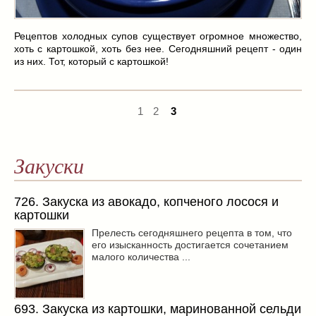
Заначка на зиму!
(29)
Грибы
(5)
Рецептов холодных супов существует огромное множество,
Напитки
(3)
хоть с картошкой, хоть без нее. Сегодняшний рецепт - один
Овощные заготовки
(11)
из них. Тот, который с картошкой!
Сладкие заготовки
(10)
Поговорим о
(19)
1
2
3
конкурсы
(7)
продуктах
(2)
разном
(9)
Закуски
Постные рецепты
(8)
Праздничные блюда
(21)
726. Закуска из авокадо, копченого лосося и
8 марта
(1)
картошки
День всех влюбленных
(3)
Прелесть сегодняшнего рецепта в том, что
мужские даты
(1)
его изысканность достигается сочетанием
малого количества ...
Новогоднее меню
(9)
Пасха
(7)
693. Закуска из картошки, маринованной сельди