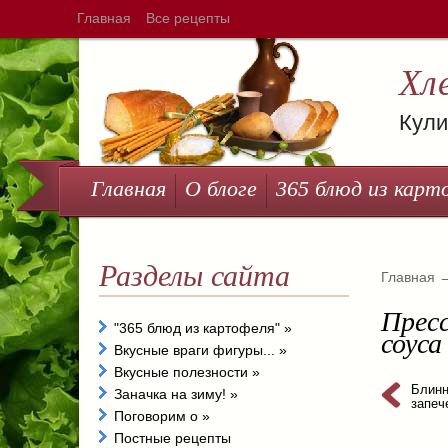
Главная
Все рецепты
Хл
Кули
Главная
О блоге
365 блюд из карт
Разделы сайта
Главная
Пресс
"365 блюд из картофеля"
»
соуса
Вкусные враги фигуры...
»
Вкусные полезности
»
Блинн
Заначка на зиму!
»
запеч
Поговорим о
»
Постные рецепты