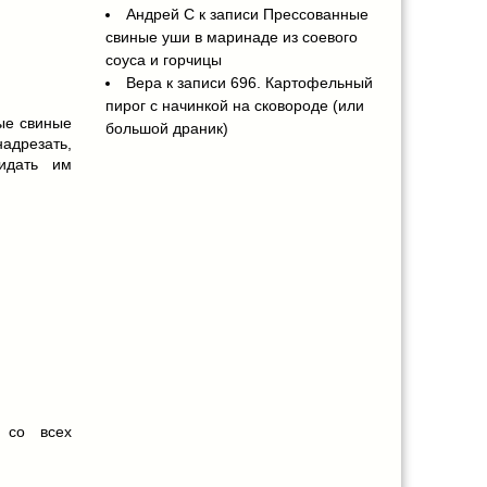
Андрей С
к записи
Прессованные
свиные уши в маринаде из соевого
соуса и горчицы
Вера
к записи
696. Картофельный
пирог с начинкой на сковороде (или
ые свиные
большой драник)
надрезать,
идать им
 со всех