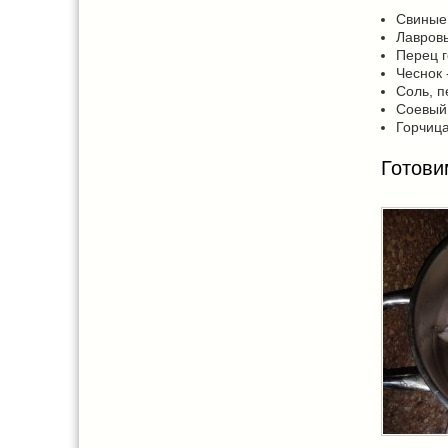
Свиные 
Лавровы
Перец г
Чеснок 
Соль, п
Соевый 
Горчица 
Готови