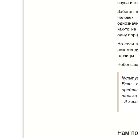
соуса и г
Забегая 
человек,
однознач
как-то не
одну порц
Но если в
рекоменд
горчицы.
Небольшо
Культу
Если 
предлаг
только
- А кос
Нам по