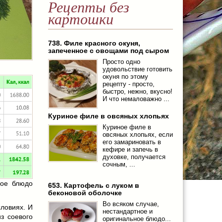
Рецепты без
картошки
738. Филе красного окуня,
запеченное с овощами под сыром
Просто одно
удовольствие готовить
окуня по этому
рецепту - просто,
быстро, нежно, вкусно!
И что немаловажно ...
Куриное филе в овсяных хлопьях
Куриное филе в
овсяных хлопьях, если
его замариновать в
кефире и запечь в
духовке, получается
сочным, ...
кое блюдо
653. Картофель с луком в
беконовой оболочке
Во всяком случае,
ловиях. И
нестандартное и
з соевого
оригинальное блюдо...