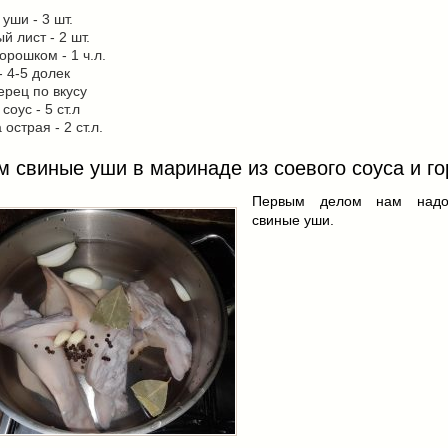
уши - 3 шт.
й лист - 2 шт.
орошком - 1 ч.л.
- 4-5 долек
ерец по вкусу
соус - 5 ст.л
острая - 2 ст.л.
м свиные уши в маринаде из соевого соуса и г
Первым делом нам надо
свиные уши.