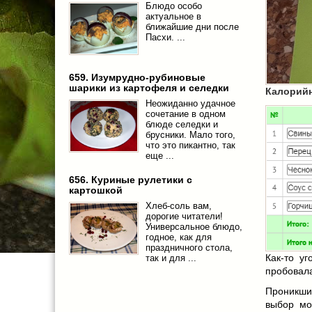
Блюдо особо
актуальное в
ближайшие дни после
Пасхи. ...
659. Изумрудно-рубиновые
шарики из картофеля и селедки
Калорий
Неожиданно удачное
сочетание в одном
блюде селедки и
брусники. Мало того,
что это пикантно, так
еще ...
656. Куриные рулетики с
картошкой
Хлеб-соль вам,
дорогие читатели!
Универсальное блюдо,
годное, как для
праздничного стола,
Как-то у
так и для ...
пробовал
Проникшис
выбор мо