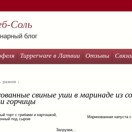
еб-Соль
нарный блог
офеля
Tupperware в Латвии
Отзывы
Связа
→
разное
↓
ованные свиные уши в маринаде из со
 и горчицы
ый торт с грибами и картошкой,
Маринованная капуста с
енный под сыром
Загрузка...