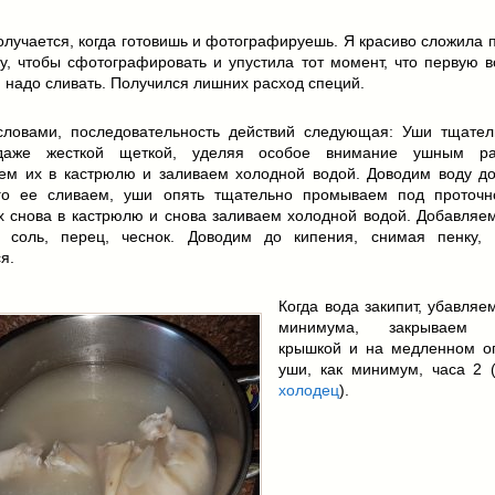
получается, когда готовишь и фотографируешь. Я красиво сложила 
у, чтобы сфотографировать и упустила тот момент, что первую в
 надо сливать. Получился лишних расход специй.
словами, последовательность действий следующая: Уши тщате
даже жесткой щеткой, уделяя особое внимание ушным рак
ем их в кастрюлю и заливаем холодной водой. Доводим воду до
го ее сливаем, уши опять тщательно промываем под проточн
х снова в кастрюлю и снова заливаем холодной водой. Добавляем
, соль, перец, чеснок. Доводим до кипения, снимая пенку,
я.
Когда вода закипит, убавляе
минимума, закрываем 
крышкой и на медленном о
уши, как минимум, часа 2 (
холодец
).