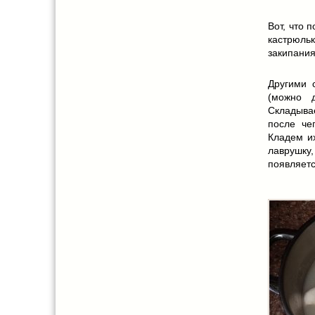
Вот, что 
кастрюльк
закипания
Другими 
(можно 
Складыва
после че
Кладем и
лаврушку
появляетс