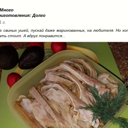
 Много
риготовления:
Долго
1 г.
из свиных ушей, пускай даже маринованных, на любителя. Но хо
ть стоит. А вдруг понравится...