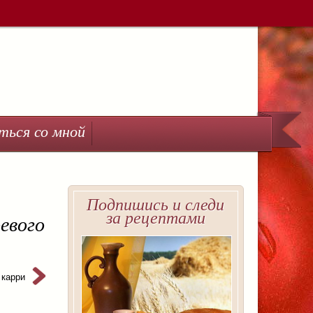
ться со мной
Подпишись и следи
за рецептами
евого
 карри