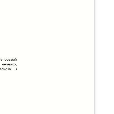
те соевый
, неплохо,
еснока. В