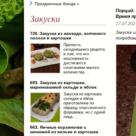
Праздничные блюда
»
Порций:
Закуски
Время п
17.07.202
Закуска 
726. Закуска из авокадо, копченого
лосося и картошки
попробова
Прелесть
сегодняшнего рецепта
в том, что его
изысканность
достигается
сочетанием малого
количества ...
693. Закуска из картошки,
маринованной сельди и яблок
Закуска из картошки,
селедки и яблок
приготовлена по
образцу классического
форшмака, но с одной
лишь ...
663. Яичные корзиночки с
начинкой из кильки и картошки