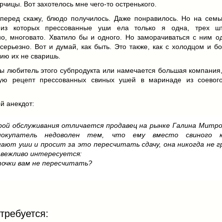
орчицы. Вот захотелось мне чего-то остренького.
вперед скажу, блюдо получилось. Даже понравилось. Но на семь
 из которых прессованные уши ела только я одна, трех ш
но, многовато. Хватило бы и одного. Но заморачиваться с ним о
 серьезно. Вот и думай, как быть. Это также, как с холодцом и 
ию их не сваришь.
ы любитель этого субпродукта или намечается большая компания,
ую рецепт прессованных свиных ушей в маринаде из соевог
й анекдот:
рой обслуживания отличается продавец на рынке Галина Митр
покупатель недоволен тем, что ему вместо свиного 
ают уши и просит за это пересчитать сдачу, она никогда не г
 вежливо интересуется:
точки вам не пересчитать?
требуется: