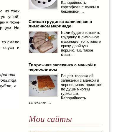
Калорийность
картофеля с луком в
ю из трех
беконовой ...
тук ушей,
Свиная грудинка запеченная в
дним тоже
лимонном маринаде
борщом. На
Если будете готовить
грудинку в лимонном
маринаде, то готовьте
 то смело
сразу двойную
о соуса и
порцию, т.к. такое
мясо ...
Творожная запеканка с манкой и
черносливом
офанова.
Рецепт творожной
копытца
запеканки с манкой и
черносливом придется
рубит, а
по душе многим
гурманам.
Калорийность
запеканки ...
Мои сайты