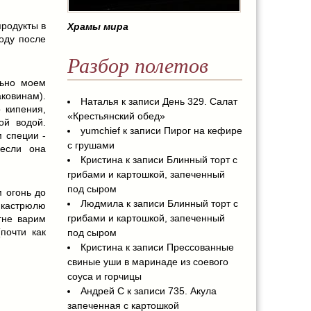
продукты в
Храмы мира
оду после
Разбор полетов
льно моем
овинам).
Наталья
к записи
День 329. Салат
 кипения,
«Крестьянский обед»
ой водой.
yumchief
к записи
Пирог на кефире
 специи -
с грушами
 если она
Кристина
к записи
Блинный торт с
грибами и картошкой, запеченный
под сыром
м огонь до
Людмила
к записи
Блинный торт с
кастрюлю
грибами и картошкой, запеченный
гне варим
почти как
под сыром
Кристина
к записи
Прессованные
свиные уши в маринаде из соевого
соуса и горчицы
Андрей С
к записи
735. Акула
запеченная с картошкой