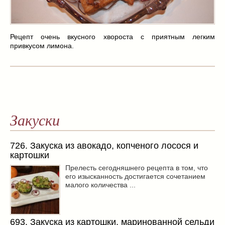
Масленица
(17)
пироги
(8)
рецепты теста
(2)
Рецепт очень вкусного хвороста с приятным легким
торты
(12)
привкусом лимона.
без выпечки
(5)
хворост
(1)
Вкусные полезности
(41)
вареное
(0)
жареное
(3)
Закуски
запекаем
(11)
напитки
(1)
726. Закуска из авокадо, копченого лосося и
разное
(6)
картошки
рыбные блюда
(4)
Прелесть сегодняшнего рецепта в том, что
салаты
(11)
его изысканность достигается сочетанием
малого количества ...
соусы
(1)
Супы
(1)
тушеное
(3)
693. Закуска из картошки, маринованной сельди