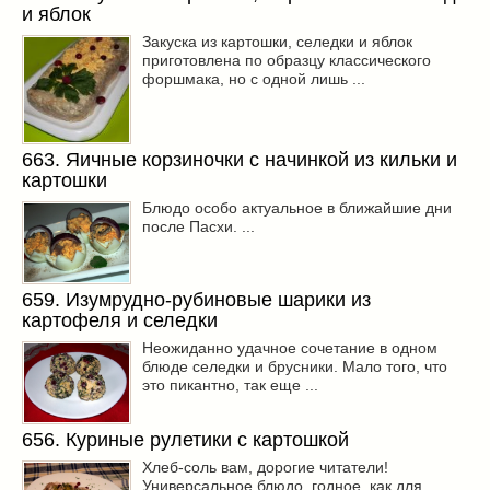
Заначка на зиму!
(29)
и яблок
Грибы
(5)
Закуска из картошки, селедки и яблок
приготовлена по образцу классического
Напитки
(3)
форшмака, но с одной лишь ...
Овощные заготовки
(11)
Сладкие заготовки
(10)
Поговорим о
(19)
663. Яичные корзиночки с начинкой из кильки и
конкурсы
(7)
картошки
продуктах
(2)
Блюдо особо актуальное в ближайшие дни
после Пасхи. ...
разном
(9)
Постные рецепты
(8)
Праздничные блюда
(21)
659. Изумрудно-рубиновые шарики из
8 марта
(1)
картофеля и селедки
День всех влюбленных
(3)
Неожиданно удачное сочетание в одном
блюде селедки и брусники. Мало того, что
мужские даты
(1)
это пикантно, так еще ...
Новогоднее меню
(9)
Пасха
(7)
656. Куриные рулетики с картошкой
Хлеб-соль вам, дорогие читатели!
Универсальное блюдо, годное, как для