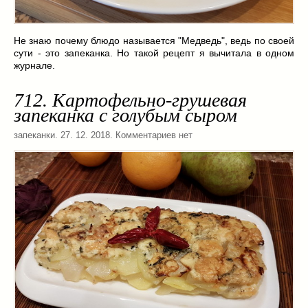
Заначка на зиму!
(29)
Грибы
(5)
Напитки
(3)
Не знаю почему блюдо называется "Медведь", ведь по своей
сути - это запеканка. Но такой рецепт я вычитала в одном
Овощные заготовки
(11)
журнале.
Сладкие заготовки
(10)
Поговорим о
(19)
712. Картофельно-грушевая
запеканка с голубым сыром
конкурсы
(7)
продуктах
(2)
запеканки
. 27. 12. 2018. Комментариев нет
разном
(9)
Постные рецепты
(8)
Праздничные блюда
(21)
8 марта
(1)
День всех влюбленных
(3)
мужские даты
(1)
Новогоднее меню
(9)
Пасха
(7)