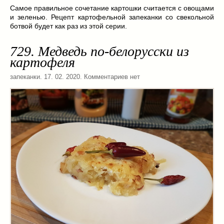
Масленица
(17)
Самое правильное сочетание картошки считается с овощами
и зеленью. Рецепт картофельной запеканки со свекольной
пироги
(8)
ботвой будет как раз из этой серии.
рецепты теста
(2)
торты
(12)
729. Медведь по-белорусски из
без выпечки
(5)
картофеля
хворост
(1)
запеканки
. 17. 02. 2020. Комментариев нет
Вкусные полезности
(41)
вареное
(0)
жареное
(3)
запекаем
(11)
напитки
(1)
разное
(6)
рыбные блюда
(4)
салаты
(11)
соусы
(1)
Супы
(1)
тушеное
(3)