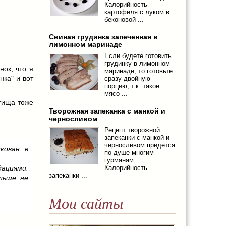
Калорийность
картофеля с луком в
беконовой ...
Свиная грудинка запеченная в
лимонном маринаде
Если будете готовить
грудинку в лимонном
ок, что я
маринаде, то готовьте
нка" и вот
сразу двойную
порцию, т.к. такое
мясо ...
отища тоже
Творожная запеканка с манкой и
черносливом
Рецепт творожной
запеканки с манкой и
черносливом придется
кован в
по душе многим
гурманам.
ациями.
Калорийность
запеканки ...
льше не
Мои сайты