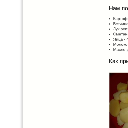
Нам по
Картофе
Ветчина
Лук реп
Сметана 
Яйца - 
Молоко 
Масло р
Как пр