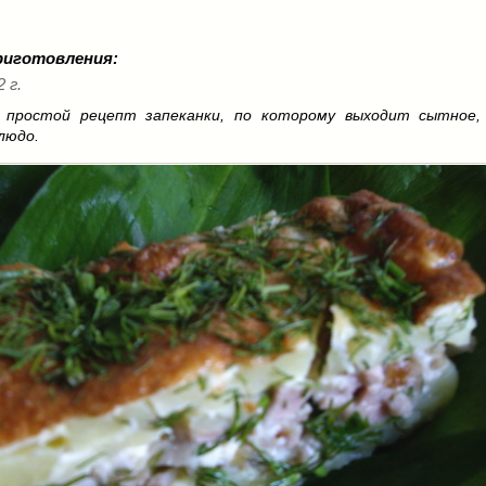
:
риготовления:
2 г.
 простой рецепт запеканки, по которому выходит сытное,
людо.