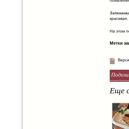
появления
Запеканк
красивая,
На этом по
Метки за
Верси
Подели
Еще с