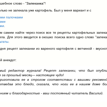
лшебное слово - "
Запеканка
"!
олько не запекала уже картофель. Был у меня вариант и с
ыми палочками
ками
ами
.
м самим найти через поиск все те рецепты картофельных запекан
ила. Для этого вводится в окошко поиска всего одно слово "запека
ьтаты
.
одня рецепт запеканки из вареного картофеля с ветчиной - вкусн
й анекдот:
мый редактор журнала! Рецепт запеканки, что был опубли
е за прошлый месяц— настоящее чудо!
риготовила ее в строгом соответствии с вашими рекоменд
отведав это блюдо, сказала, что ноги ее в нашем доме бо
ением и благодарностью - ваш постоянный читатель Василий.