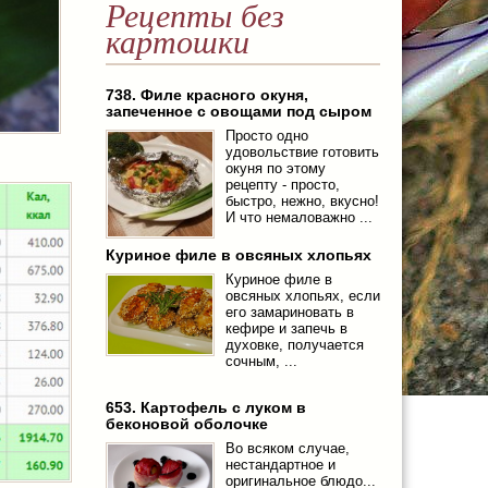
Рецепты без
картошки
738. Филе красного окуня,
запеченное с овощами под сыром
Просто одно
удовольствие готовить
окуня по этому
рецепту - просто,
быстро, нежно, вкусно!
И что немаловажно ...
Куриное филе в овсяных хлопьях
Куриное филе в
овсяных хлопьях, если
его замариновать в
кефире и запечь в
духовке, получается
сочным, ...
653. Картофель с луком в
беконовой оболочке
Во всяком случае,
нестандартное и
оригинальное блюдо...