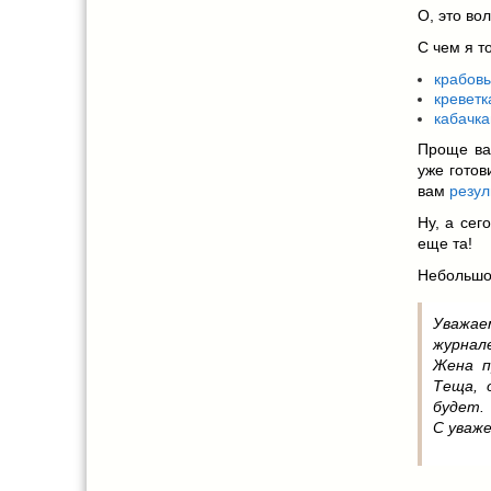
О, это во
С чем я т
крабов
кревет
кабачк
Проще ва
уже готов
вам
резул
Ну, а сег
еще та!
Небольшо
Уважае
журнал
Жена п
Теща, 
будет.
С уваж