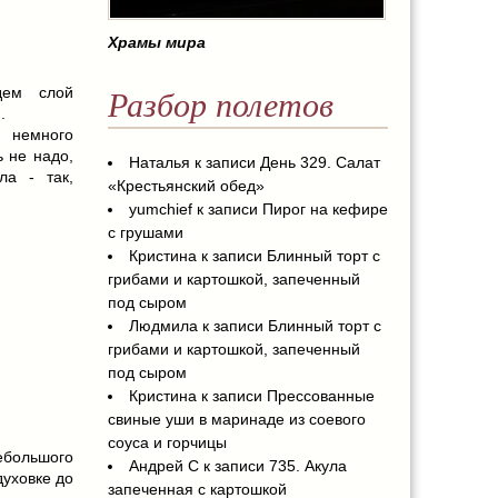
Храмы мира
дем слой
Разбор полетов
.
 немного
 не надо,
Наталья
к записи
День 329. Салат
ла - так,
«Крестьянский обед»
yumchief
к записи
Пирог на кефире
с грушами
Кристина
к записи
Блинный торт с
грибами и картошкой, запеченный
под сыром
Людмила
к записи
Блинный торт с
грибами и картошкой, запеченный
под сыром
Кристина
к записи
Прессованные
свиные уши в маринаде из соевого
соуса и горчицы
ебольшого
Андрей С
к записи
735. Акула
духовке до
запеченная с картошкой