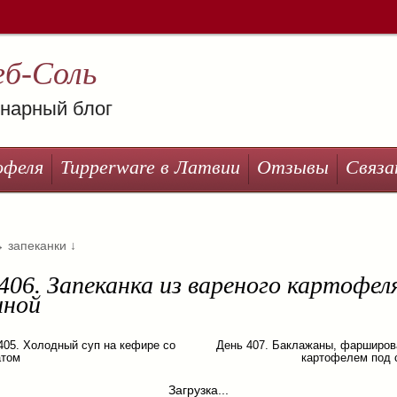
еб-Соль
нарный блог
офеля
Tupperware в Латвии
Отзывы
Связа
→
запеканки
↓
406. Запеканка из вареного картофел
иной
405. Холодный суп на кефире со
День 407. Баклажаны, фарширо
атом
картофелем под 
Загрузка...