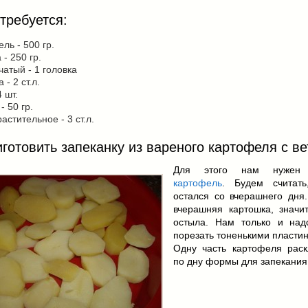
требуется:
ль - 500 гр.
 - 250 гр.
чатый - 1 головка
- 2 ст.л.
4 шт.
- 50 гр.
астительное - 3 ст.л.
иготовить запеканку из вареного картофеля с в
Для этого нам нуже
картофель
. Будем считать
остался со вчерашнего дня
вчерашняя картошка, значи
остыла. Нам только и над
порезать тоненькими пласти
Одну часть картофеля рас
по дну формы для запекания