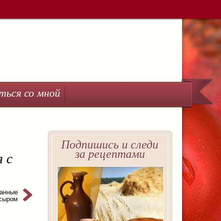
ться со мной
Подпишись и следи
за рецептами
я с
ванные
сыром