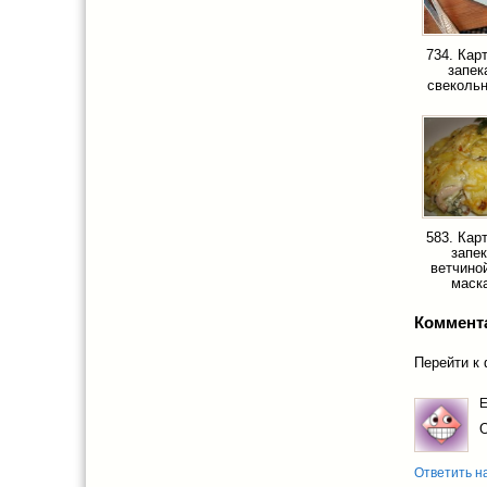
734. Кар
запек
свекольн
583. Кар
запек
ветчино
маск
Коммент
Перейти к
О
Ответить н