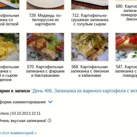
680. Карт
запека
помидор
тофельная
729. Медведь по-
712. Картофельно-
беко
анка со
белорусски из
грушевая запеканка
ой ботвой
картофеля
с голубым сыром
тофельная
570. Картофельная
568. Картофельная
547. Карт
анка с
запеканка с фаршем
запеканка с беконом
запеканка 
й и сыром
и баклажанами
и кабачками
помидо
арпоне
арии к записи
"День 406. Запеканка из вареного картофеля с ве
 форме комментирования
Елена
|
03.10.2013 22:11
чень вкусная запеканка! 🙂
а этот комментарий »