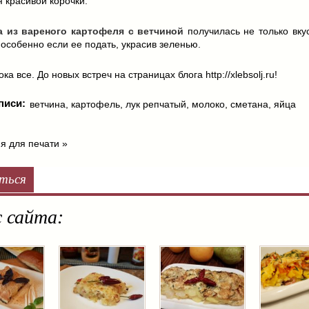
 красивой корочки.
а из вареного картофеля с ветчиной
получилась не только вку
 особенно если ее подать, украсив зеленью.
ка все. До новых встреч на страницах блога http://xlebsolj.ru!
писи:
ветчина
,
картофель
,
лук репчатый
,
молоко
,
сметана
,
яйца
я для печати »
ться
 сайта: