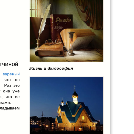
етчиной
Жизнь и философия
н
вареный
, что он
. Раз это
т она уже
о, что ее
нками.
кладываем
.