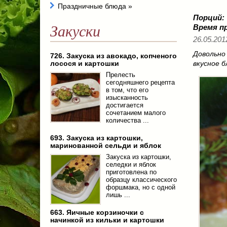
Праздничные блюда
»
Порций
Закуски
Время п
26.05.201
Довольно
726. Закуска из авокадо, копченого
лосося и картошки
вкусное б
Прелесть
сегодняшнего рецепта
в том, что его
изысканность
достигается
сочетанием малого
количества ...
693. Закуска из картошки,
маринованной сельди и яблок
Закуска из картошки,
селедки и яблок
приготовлена по
образцу классического
форшмака, но с одной
лишь ...
663. Яичные корзиночки с
начинкой из кильки и картошки