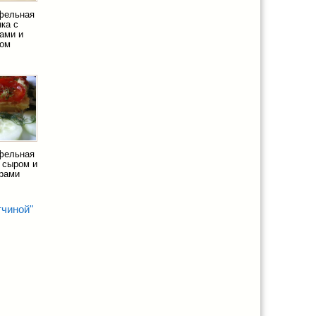
офельная
нка с
ами и
ном
офельная
с сыром и
рами
тчиной"