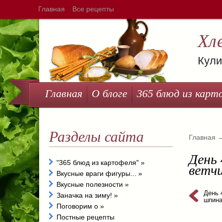
Главная
Все рецепты
Хл
Кули
Главная
О блоге
365 блюд из карт
Разделы сайта
Главная
День 
"365 блюд из картофеля"
»
ветч
Вкусные враги фигуры...
»
Вкусные полезности
»
День 
Заначка на зиму!
»
шпин
Поговорим о
»
Постные рецепты