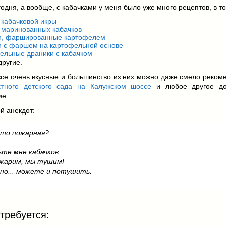
годня, а вообще, с кабачками у меня было уже много рецептов, в т
 кабачковой икры
 маринованных кабачков
и, фаршированные картофелем
и с фаршем на картофельной основе
ельные драники с кабачком
другие.
се очень вкусные и большинство из них можно даже смело рекоме
стного детского сада на Калужском шоссе
и любое другое до
ие.
й анекдот:
это пожарная?
те мне кабачков.
 жарим, мы тушим!
дно... можете и потушить.
требуется: