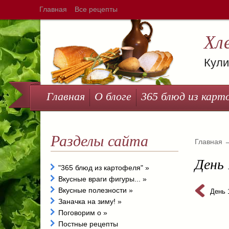
Главная
Все рецепты
Хл
Кули
Главная
О блоге
365 блюд из карт
Разделы сайта
Главная
День 
"365 блюд из картофеля"
»
Вкусные враги фигуры...
»
Вкусные полезности
»
День 
Заначка на зиму!
»
Поговорим о
»
Постные рецепты