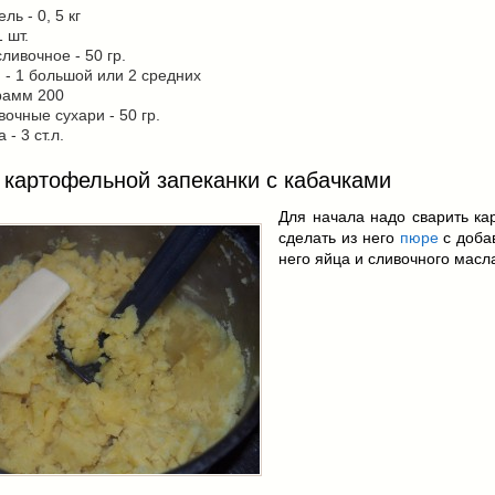
ль - 0, 5 кг
1 шт.
ливочное - 50 гр.
 - 1 большой или 2 средних
рамм 200
очные сухари - 50 гр.
- 3 ст.л.
 картофельной запеканки с кабачками
Для начала надо сварить ка
сделать из него
пюре
с доба
него яйца и сливочного масл