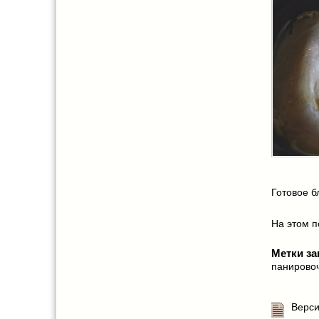
Готовое б
На этом по
Метки за
панирово
Верси