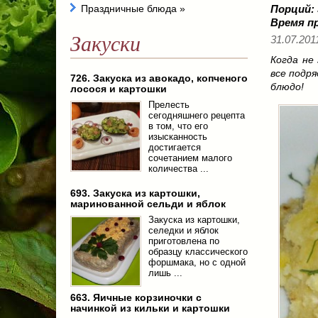
Праздничные блюда
»
Порций:
Время п
Закуски
31.07.2011
Когда не
все подр
726. Закуска из авокадо, копченого
блюдо!
лосося и картошки
Прелесть
сегодняшнего рецепта
в том, что его
изысканность
достигается
сочетанием малого
количества ...
693. Закуска из картошки,
маринованной сельди и яблок
Закуска из картошки,
селедки и яблок
приготовлена по
образцу классического
форшмака, но с одной
лишь ...
663. Яичные корзиночки с
начинкой из кильки и картошки