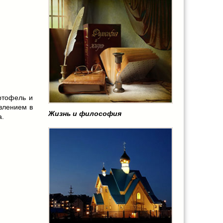
ртофель и
влением в
Жизнь и философия
а.