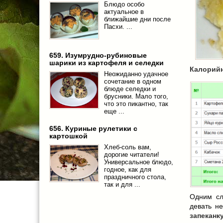
Блюдо особо
актуальное в
ближайшие дни после
Пасхи. ...
659. Изумрудно-рубиновые
шарики из картофеля и селедки
Калорийн
Неожиданно удачное
сочетание в одном
блюде селедки и
брусники. Мало того,
что это пикантно, так
еще ...
656. Куриные рулетики с
картошкой
Хлеб-соль вам,
дорогие читатели!
Универсальное блюдо,
годное, как для
праздничного стола,
так и для ...
Одним сл
девать н
запеканк