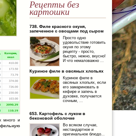
Рецепты без
картошки
738. Филе красного окуня,
запеченное с овощами под сыром
Просто одно
удовольствие готовить
окуня по этому
рецепту - просто,
быстро, нежно, вкусно!
И что немаловажно ...
Куриное филе в овсяных хлопьях
Куриное филе в
овсяных хлопьях, если
его замариновать в
кефире и запечь в
духовке, получается
сочным, ...
653. Картофель с луком в
беконовой оболочке
х много и
Во всяком случае,
офельную
нестандартное и
оригинальное блюдо...