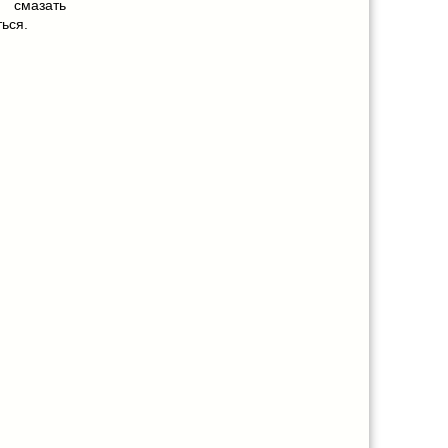
смазать
ться.