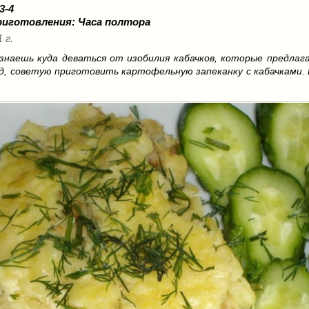
 3-4
риготовления:
Часа полтора
 г.
 знаешь куда деваться от изобилия кабачков, которые предла
яд, советую приготовить картофельную запеканку с кабачками.