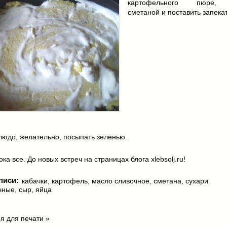
картофельного пюре, 
сметаной и поставить запека
людо, желательно, посыпать зеленью.
ка все. До новых встреч на страницах блога xlebsolj.ru!
писи:
кабачки
,
картофель
,
масло сливочное
,
сметана
,
сухари
чные
,
сыр
,
яйца
я для печати »