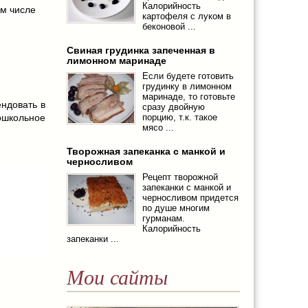
Калорийность
ом числе
картофеля с луком в
беконовой ...
Свиная грудинка запеченная в
лимонном маринаде
Если будете готовить
грудинку в лимонном
маринаде, то готовьте
ндовать в
сразу двойную
школьное
порцию, т.к. такое
мясо ...
Творожная запеканка с манкой и
черносливом
Рецепт творожной
запеканки с манкой и
черносливом придется
по душе многим
гурманам.
Калорийность
запеканки ...
Мои сайты