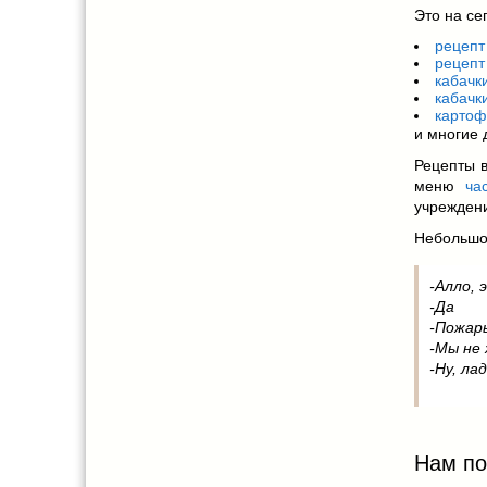
Это на се
рецепт
рецепт
кабачк
кабачк
картоф
и многие 
Рецепты в
меню
ча
учрежден
Небольшо
-Алло, 
-Да
-Пожарь
-Мы не
-Ну, ла
Нам по