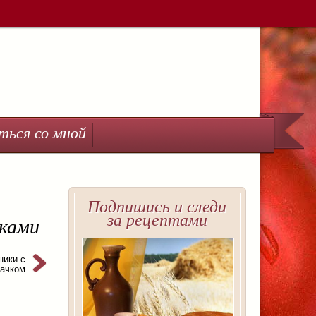
ться со мной
Подпишись и следи
за рецептами
чками
ники с
бачком