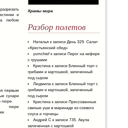
 разрезать
Храмы мира
астинки и
на любом
Разбор полетов
Наталья
к записи
День 329. Салат
«Крестьянский обед»
yumchief
к записи
Пирог на кефире
с грушами
Кристина
к записи
Блинный торт с
грибами и картошкой, запеченный
под сыром
Людмила
к записи
Блинный торт с
грибами и картошкой, запеченный
ия первым
ые сухари
под сыром
о пюре.
Кристина
к записи
Прессованные
го пюре
свиные уши в маринаде из соевого
ки.
соуса и горчицы
Андрей С
к записи
735. Акула
запеченная с картошкой