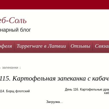
еб-Соль
нарный блог
офеля
Tupperware в Латвии
Отзывы
Связа
→
запеканки
↓
115. Картофельная запеканка с каба
День 116. Картофельные дра
114. Борщ флотский
ка
Загрузка...