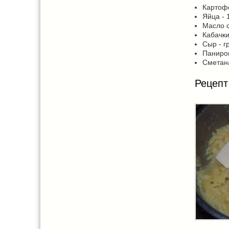
Картофе
Яйца - 
Масло с
Кабачки
Сыр - г
Паниров
Сметана 
Рецепт