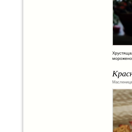
Хрустяща
мороженог
Крас
Маслениц