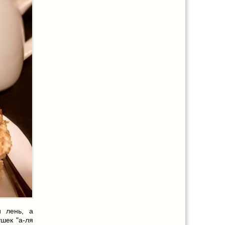
и лень, а
ушек "а-ля