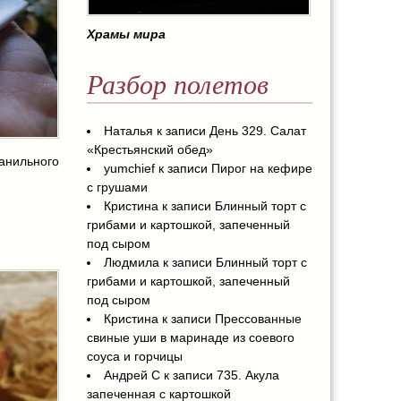
Храмы мира
Разбор полетов
Наталья
к записи
День 329. Салат
«Крестьянский обед»
анильного
yumchief
к записи
Пирог на кефире
с грушами
Кристина
к записи
Блинный торт с
грибами и картошкой, запеченный
под сыром
Людмила
к записи
Блинный торт с
грибами и картошкой, запеченный
под сыром
Кристина
к записи
Прессованные
свиные уши в маринаде из соевого
соуса и горчицы
Андрей С
к записи
735. Акула
запеченная с картошкой