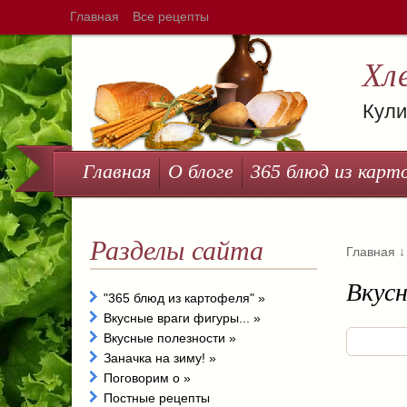
Главная
Все рецепты
Хл
Кули
Главная
О блоге
365 блюд из карт
Разделы сайта
Главная
↓
Вкус
"365 блюд из картофеля"
»
Вкусные враги фигуры...
»
Вкусные полезности
»
Заначка на зиму!
»
Поговорим о
»
Постные рецепты