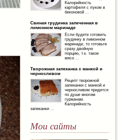
Калорийность
картофеля с луком в
беконовой ...
Свиная грудинка запеченная в
лимонном маринаде
Если будете готовить
грудинку в лимонном
маринаде, то готовьте
сразу двойную
порцию, т.к. такое
мясо ...
Творожная запеканка с манкой и
черносливом
Рецепт творожной
запеканки с манкой и
черносливом придется
по душе многим
гурманам.
Калорийность
запеканки ...
Мои сайты