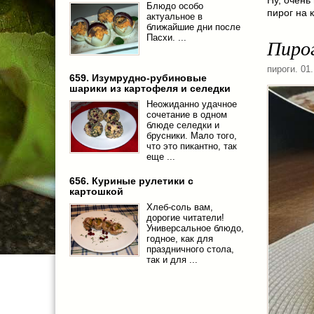
Блюдо особо
пирог на 
актуальное в
ближайшие дни после
Пасхи. ...
Пирог
пироги
. 01
659. Изумрудно-рубиновые
шарики из картофеля и селедки
Неожиданно удачное
сочетание в одном
блюде селедки и
брусники. Мало того,
что это пикантно, так
еще ...
656. Куриные рулетики с
картошкой
Хлеб-соль вам,
дорогие читатели!
Универсальное блюдо,
годное, как для
праздничного стола,
так и для ...