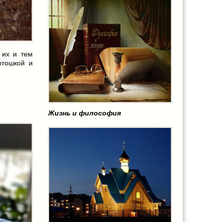
 их и тем
ртошкой и
Жизнь и философия