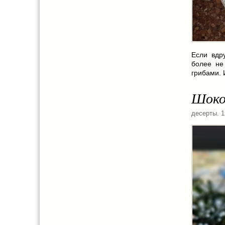
Если вдр
более не
грибами. 
Шоко
десерты
. 