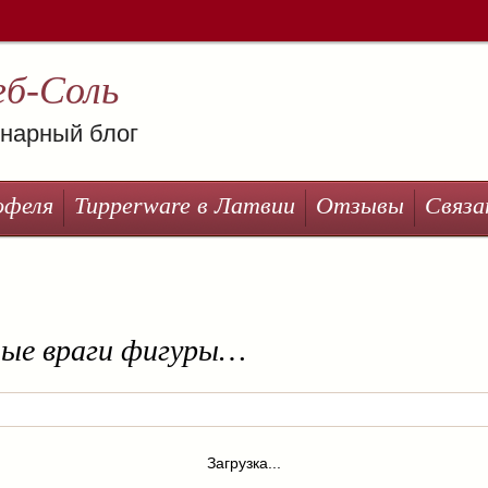
еб-Соль
нарный блог
офеля
Tupperware в Латвии
Отзывы
Связа
ные враги фигуры…
Загрузка...