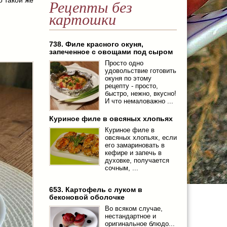
Рецепты без
картошки
738. Филе красного окуня,
запеченное с овощами под сыром
Просто одно
удовольствие готовить
окуня по этому
рецепту - просто,
быстро, нежно, вкусно!
И что немаловажно ...
Куриное филе в овсяных хлопьях
Куриное филе в
овсяных хлопьях, если
его замариновать в
кефире и запечь в
духовке, получается
сочным, ...
653. Картофель с луком в
беконовой оболочке
Во всяком случае,
нестандартное и
оригинальное блюдо...