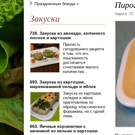
Пирог
Праздничные блюда
»
пироги
. 07
Закуски
726. Закуска из авокадо, копченого
лосося и картошки
Прелесть
сегодняшнего рецепта
в том, что его
изысканность
достигается
сочетанием малого
количества ...
693. Закуска из картошки,
маринованной сельди и яблок
Закуска из картошки,
селедки и яблок
приготовлена по
образцу классического
форшмака, но с одной
лишь ...
663. Яичные корзиночки с
начинкой из кильки и картошки
Ну, очень