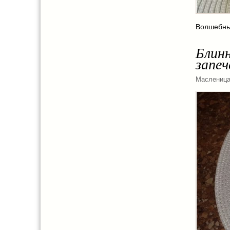
Волшебный
Блин
запе
Маслениц