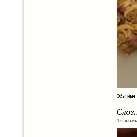
Обычные б
Слоен
без выпеч