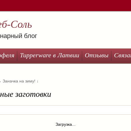
еб-Соль
нарный блог
офеля
Tupperware в Латвии
Отзывы
Связа
→
Заначка на зиму!
↓
ные заготовки
Загрузка...