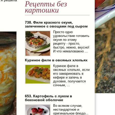
Рецепты без
картошки
738. Филе красного окуня,
запеченное с овощами под сыром
Просто одно
удовольствие готовить
окуня по этому
рецепту - просто,
быстро, нежно, вкусно!
И что немаловажно ...
Куриное филе в овсяных хлопьях
Куриное филе в
овсяных хлопьях, если
его замариновать в
кефире и запечь в
духовке, получается
сочным, ...
653. Картофель с луком в
беконовой оболочке
Во всяком случае,
нестандартное и
оригинальное блюдо...