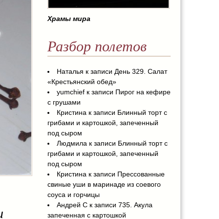
Храмы мира
Разбор полетов
Наталья
к записи
День 329. Салат
«Крестьянский обед»
yumchief
к записи
Пирог на кефире
с грушами
Кристина
к записи
Блинный торт с
грибами и картошкой, запеченный
под сыром
Людмила
к записи
Блинный торт с
грибами и картошкой, запеченный
под сыром
Кристина
к записи
Прессованные
свиные уши в маринаде из соевого
соуса и горчицы
Андрей С
к записи
735. Акула
и
запеченная с картошкой