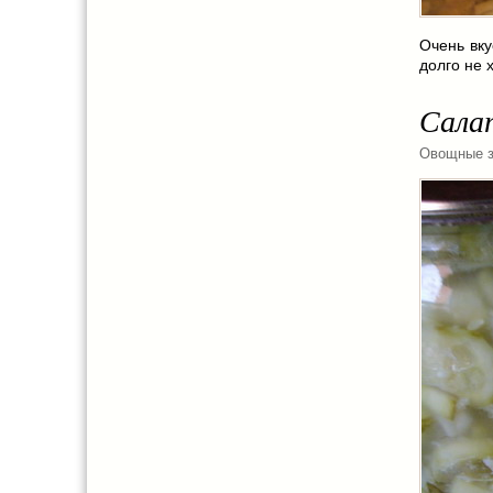
Очень вку
долго не 
Сала
Овощные з