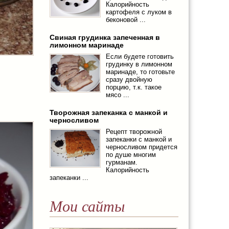
Калорийность
картофеля с луком в
беконовой ...
Свиная грудинка запеченная в
лимонном маринаде
Если будете готовить
грудинку в лимонном
маринаде, то готовьте
сразу двойную
порцию, т.к. такое
мясо ...
Творожная запеканка с манкой и
черносливом
Рецепт творожной
запеканки с манкой и
черносливом придется
по душе многим
гурманам.
Калорийность
запеканки ...
Мои сайты