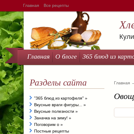
Главная
Все рецепты
Хл
Кули
Главная
О блоге
365 блюд из карт
Разделы сайта
Главная
Овощ
"365 блюд из картофеля"
»
Вкусные враги фигуры...
»
Вкусные полезности
»
Заначка на зиму!
»
Поговорим о
»
Постные рецепты