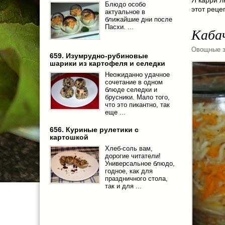
Блюдо особо
этот реце
актуальное в
ближайшие дни после
Пасхи. ...
Кабач
Овощные з
659. Изумрудно-рубиновые
шарики из картофеля и селедки
Неожиданно удачное
сочетание в одном
блюде селедки и
брусники. Мало того,
что это пикантно, так
еще ...
656. Куриные рулетики с
картошкой
Хлеб-соль вам,
дорогие читатели!
Универсальное блюдо,
годное, как для
праздничного стола,
так и для ...