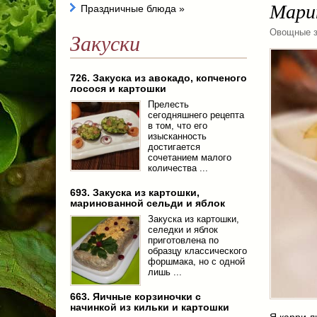
Марин
Праздничные блюда
»
Овощные з
Закуски
726. Закуска из авокадо, копченого
лосося и картошки
Прелесть
сегодняшнего рецепта
в том, что его
изысканность
достигается
сочетанием малого
количества ...
693. Закуска из картошки,
маринованной сельди и яблок
Закуска из картошки,
селедки и яблок
приготовлена по
образцу классического
форшмака, но с одной
лишь ...
663. Яичные корзиночки с
начинкой из кильки и картошки
Я карри л