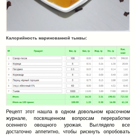
Масленица
(17)
пироги
(8)
рецепты теста
(2)
торты
(12)
без выпечки
(5)
Калорийность маринованной тыквы:
хворост
(1)
Вкусные полезности
(41)
вареное
(0)
жареное
(3)
запекаем
(11)
напитки
(1)
разное
(6)
рыбные блюда
(4)
салаты
(11)
Рецепт этот нашла в одном довольном красочном
соусы
(1)
журнале, посвященном вопросам переработки
Супы
(1)
осеннего овощного урожая. Выглядело все
тушеное
(3)
достаточно аппетитно, чтобы рискнуть опробовать