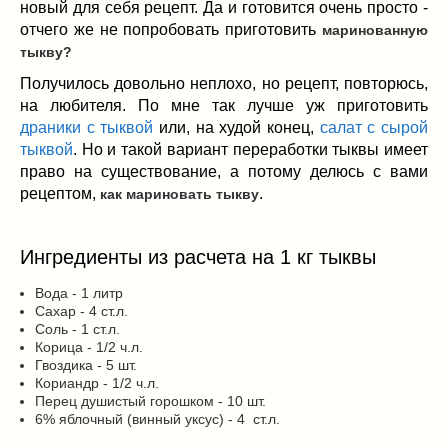
Заначка на зиму!
(29)
новый для себя рецепт. Да и готовится очень просто -
отчего же не попробовать приготовить
маринованную
Грибы
(5)
тыкву?
Напитки
(3)
Овощные заготовки
(11)
Получилось довольно неплохо, но рецепт, повторюсь,
на любителя. По мне так лучше уж приготовить
Сладкие заготовки
(10)
драники с тыквой
или, на худой конец,
салат с сырой
Поговорим о
(19)
тыквой
. Но и такой вариант переработки тыквы имеет
конкурсы
(7)
право на существование, а потому делюсь с вами
продуктах
(2)
рецептом,
.
как мариновать тыкву
разном
(9)
Постные рецепты
(8)
Ингредиенты из расчета на 1 кг тыквы
Праздничные блюда
(21)
8 марта
(1)
Вода - 1 литр
Сахар - 4 ст.л.
День всех влюбленных
(3)
Соль - 1 ст.л.
мужские даты
(1)
Корица - 1/2 ч.л.
Гвоздика - 5 шт.
Новогоднее меню
(9)
Кориандр - 1/2 ч.л.
Пасха
(7)
Перец душистый горошком - 10 шт.
6% яблочный (винный уксус) - 4 ст.л.