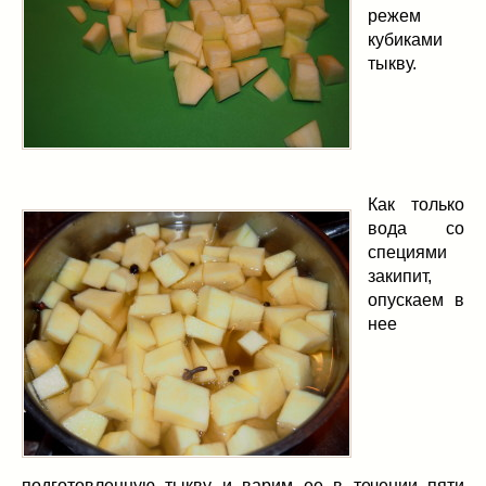
режем
кубиками
тыкву.
Как только
вода со
специями
закипит,
опускаем в
нее
подготовленную тыкву и варим ее в течении пяти