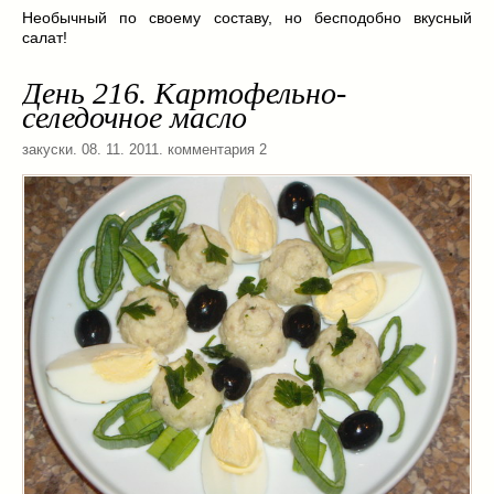
Масленица
(17)
Необычный по своему составу, но бесподобно вкусный
салат!
пироги
(8)
рецепты теста
(2)
День 216. Картофельно-
торты
(12)
селедочное масло
без выпечки
(5)
закуски
. 08. 11. 2011. комментария 2
хворост
(1)
Вкусные полезности
(41)
вареное
(0)
жареное
(3)
запекаем
(11)
напитки
(1)
разное
(6)
рыбные блюда
(4)
салаты
(11)
соусы
(1)
Супы
(1)
тушеное
(3)