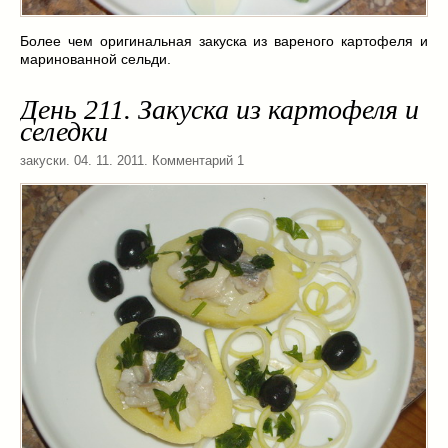
Заначка на зиму!
(29)
Грибы
(5)
Более чем оригинальная закуска из вареного картофеля и
Напитки
(3)
маринованной сельди.
Овощные заготовки
(11)
День 211. Закуска из картофеля и
Сладкие заготовки
(10)
селедки
Поговорим о
(19)
конкурсы
(7)
закуски
. 04. 11. 2011. Комментарий 1
продуктах
(2)
разном
(9)
Постные рецепты
(8)
Праздничные блюда
(21)
8 марта
(1)
День всех влюбленных
(3)
мужские даты
(1)
Новогоднее меню
(9)
Пасха
(7)