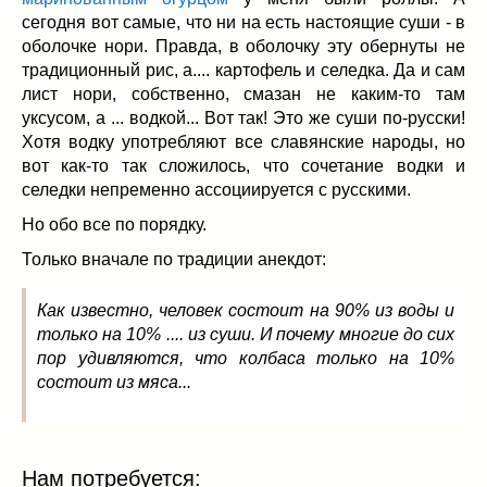
Заначка на зиму!
(29)
сегодня вот самые, что ни на есть настоящие суши - в
Грибы
(5)
оболочке нори. Правда, в оболочку эту обернуты не
Напитки
(3)
традиционный рис, а.... картофель и селедка. Да и сам
Овощные заготовки
(11)
лист нори, собственно, смазан не каким-то там
Сладкие заготовки
(10)
уксусом, а ... водкой... Вот так! Это же суши по-русски!
Хотя водку употребляют все славянские народы, но
Поговорим о
(19)
вот как-то так сложилось, что сочетание водки и
конкурсы
(7)
селедки непременно ассоциируется с русскими.
продуктах
(2)
Но обо все по порядку.
разном
(9)
Постные рецепты
(8)
Только вначале по традиции анекдот:
Праздничные блюда
(21)
Как известно, человек состоит на 90% из воды и
8 марта
(1)
только на 10% .... из суши. И почему многие до сих
День всех влюбленных
(3)
пор удивляются, что колбаса только на 10%
мужские даты
(1)
состоит из мяса...
Новогоднее меню
(9)
Пасха
(7)
Нам потребуется: