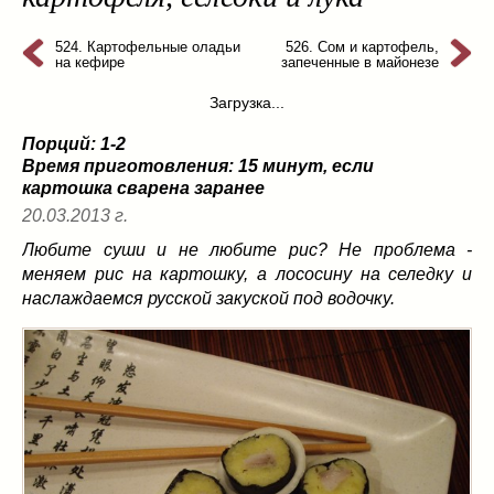
из слоеного теста
(8)
на пикник
(13)
524. Картофельные оладьи
526. Сом и картофель,
на кефире
запеченные в майонезе
ни то, ни се
(3)
Загрузка...
рецепты для пароварки
(5)
салаты
(198)
Порций: 1-2
сладкие блюда
(9)
Время приготовления:
15 минут, если
картошка сварена заранее
супы
(99)
20.03.2013 г.
борщ
(5)
молочные
(4)
Любите суши и не любите рис? Не проблема -
меняем рис на картошку, а лососину на селедку и
свекольник
(2)
наслаждаемся русской закуской под водочку.
солянка
(4)
суп с фрикадельками
(8)
суп-пюре
(10)
холодные супы
(22)
тушеное
(42)
Вкусные враги фигуры…
(44)
десерты
(2)