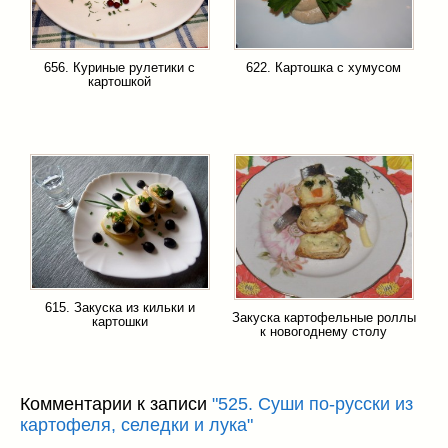
656. Куриные рулетики с
622. Картошка с хумусом
картошкой
615. Закуска из кильки и
Закуска картофельные роллы
картошки
к новогоднему столу
Комментарии к записи
"525. Суши по-русски из
картофеля, селедки и лука"