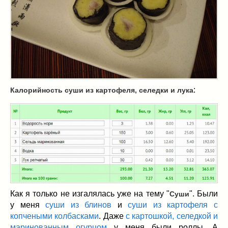
Масленица
(17)
пироги
(8)
рецепты теста
(2)
торты
(12)
без выпечки
(5)
хворост
(1)
Вкусные полезности
(41)
:
Калорийность суши из картофеля, селедки и лука
вареное
(0)
жареное
(3)
запекаем
(11)
напитки
(1)
разное
(6)
рыбные блюда
(4)
салаты
(11)
соусы
(1)
Как я только не изгалялась уже на тему "
". Были
Суши
Супы
(1)
у меня
суши из блинов
и
суши из картофеля с
копчеными колбасками
. Даже
с картошкой, селедкой и
тушеное
(3)
маринованным огурцом
у меня были роллы. А