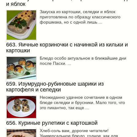
Заначка на зиму!
(29)
и яблок
Грибы
(5)
Закуска из картошки, селедки и яблок
приготовлена по образцу классического
Напитки
(3)
форшмака, но с одной лишь ...
Овощные заготовки
(11)
Сладкие заготовки
(10)
Поговорим о
(19)
663. Яичные корзиночки с начинкой из кильки и
конкурсы
(7)
картошки
продуктах
(2)
Блюдо особо актуальное в ближайшие дни
после Пасхи. ...
разном
(9)
Постные рецепты
(8)
Праздничные блюда
(21)
659. Изумрудно-рубиновые шарики из
8 марта
(1)
картофеля и селедки
День всех влюбленных
(3)
Неожиданно удачное сочетание в одном
блюде селедки и брусники. Мало того, что
мужские даты
(1)
это пикантно, так еще ...
Новогоднее меню
(9)
Пасха
(7)
656. Куриные рулетики с картошкой
Хлеб-соль вам, дорогие читатели!
Универсальное блюдо, годное, как для