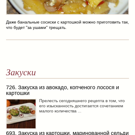
Масленица
(17)
пироги
(8)
рецепты теста
(2)
Даже банальные сосиски с картошкой можно приготовить так,
торты
(12)
что будет "за ушами" трещать.
без выпечки
(5)
хворост
(1)
Вкусные полезности
(41)
вареное
(0)
жареное
(3)
Закуски
запекаем
(11)
напитки
(1)
726. Закуска из авокадо, копченого лосося и
разное
(6)
картошки
рыбные блюда
(4)
Прелесть сегодняшнего рецепта в том, что
салаты
(11)
его изысканность достигается сочетанием
малого количества ...
соусы
(1)
Супы
(1)
тушеное
(3)
693. Закуска из картошки, маринованной сельди