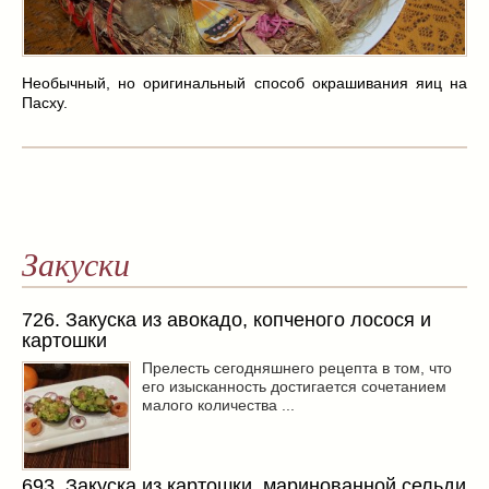
Заначка на зиму!
(29)
Грибы
(5)
Напитки
(3)
Необычный, но оригинальный способ окрашивания яиц на
Овощные заготовки
(11)
Пасху.
Сладкие заготовки
(10)
Поговорим о
(19)
конкурсы
(7)
продуктах
(2)
разном
(9)
Закуски
Постные рецепты
(8)
Праздничные блюда
(21)
8 марта
(1)
726. Закуска из авокадо, копченого лосося и
картошки
День всех влюбленных
(3)
Прелесть сегодняшнего рецепта в том, что
мужские даты
(1)
его изысканность достигается сочетанием
Новогоднее меню
(9)
малого количества ...
Пасха
(7)
693. Закуска из картошки, маринованной сельди