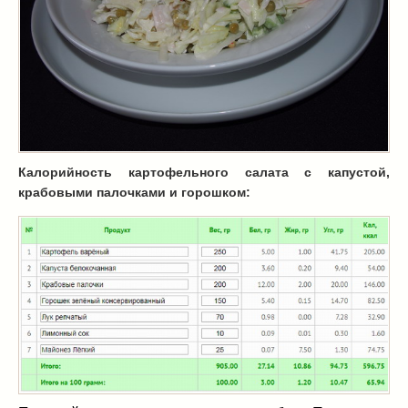
Масленица
(17)
пироги
(8)
рецепты теста
(2)
торты
(12)
без выпечки
(5)
хворост
(1)
Вкусные полезности
(41)
Калорийность картофельного салата с капустой,
вареное
(0)
крабовыми палочками и горошком:
жареное
(3)
запекаем
(11)
напитки
(1)
разное
(6)
рыбные блюда
(4)
салаты
(11)
соусы
(1)
Супы
(1)
тушеное
(3)