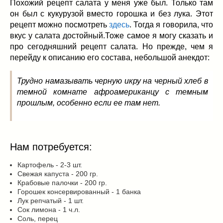
Заначка на зиму!
(29)
Похожий рецепт салата у меня уже был. Только там
он был с кукурузой вместо горошка и без лука. Этот
Грибы
(5)
рецепт можно посмотреть
здесь
. Тогда я говорила, что
Напитки
(3)
вкус у салата достойный.Тоже самое я могу сказать и
Овощные заготовки
(11)
про сегодняшний рецепт салата. Но прежде, чем я
Сладкие заготовки
(10)
перейду к описанию его состава, небольшой анекдот:
Поговорим о
(19)
конкурсы
(7)
Трудно намазывать черную икру на черный хлеб в
темной комнате афроамериканцу с темным
продуктах
(2)
прошлым, особенно если ее там нет.
разном
(9)
Постные рецепты
(8)
Праздничные блюда
(21)
8 марта
(1)
Нам потребуется:
День всех влюбленных
(3)
Картофель - 2-3 шт.
мужские даты
(1)
Свежая капуста - 200 гр.
Крабовые палочки - 200 гр.
Новогоднее меню
(9)
Горошек консервированный - 1 банка
Пасха
(7)
Лук репчатый - 1 шт.
Сок лимона - 1 ч.л.
Соль, перец