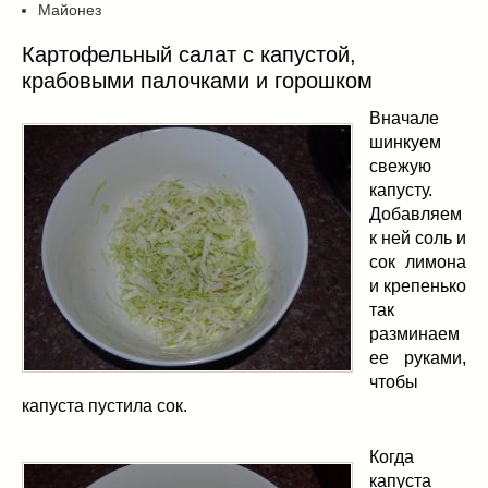
Майонез
Картофельный салат с капустой,
крабовыми палочками и горошком
Вначале
шинкуем
свежую
капусту.
Добавляем
к ней соль и
сок лимона
и крепенько
так
разминаем
ее руками,
чтобы
капуста пустила сок.
Когда
капуста