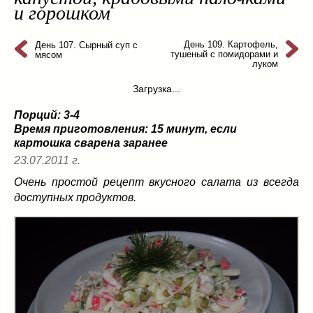
и горошком
из слоеного теста
(8)
на пикник
(13)
День 109. Картофель,
День 107. Сырный суп с
ни то, ни се
(3)
тушеный с помидорами и
мясом
луком
рецепты для пароварки
(5)
салаты
(198)
Загрузка...
сладкие блюда
(9)
Порций: 3-4
супы
(99)
Время приготовления:
15 минут, если
борщ
(5)
картошка сварена заранее
молочные
(4)
23.07.2011 г.
свекольник
(2)
Очень простой рецепт вкусного салата из всегда
солянка
(4)
доступных продуктов.
суп с фрикадельками
(8)
суп-пюре
(10)
холодные супы
(22)
тушеное
(42)
Вкусные враги фигуры…
(44)
десерты
(2)