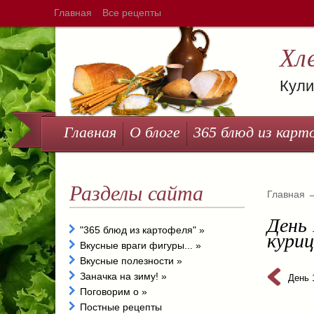
Главная
Все рецепты
Хл
Кули
Главная
О блоге
365 блюд из карт
Разделы сайта
Главная
День 
"365 блюд из картофеля"
»
кури
Вкусные враги фигуры...
»
Вкусные полезности
»
Заначка на зиму!
»
День 
Поговорим о
»
Постные рецепты