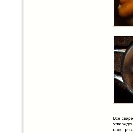
Все сваре
утвержде
надо рез