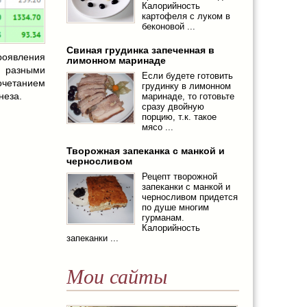
Калорийность
картофеля с луком в
беконовой ...
Свиная грудинка запеченная в
роявления
лимонном маринаде
 разными
Если будете готовить
очетанием
грудинку в лимонном
неза.
маринаде, то готовьте
сразу двойную
порцию, т.к. такое
мясо ...
Творожная запеканка с манкой и
черносливом
Рецепт творожной
запеканки с манкой и
черносливом придется
по душе многим
гурманам.
Калорийность
запеканки ...
Мои сайты