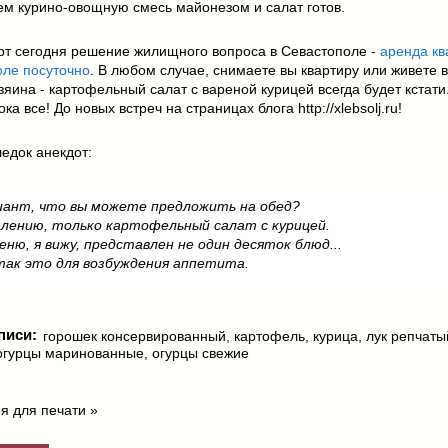
м курино-овощную смесь майонезом и салат готов.
рт сегодня решение жилищного вопроса в Севастополе -
аренда кв
оле посуточно
. В любом случае, снимаете вы квартиру или живете в
зяина - картофельный салат с вареной курицей всегда будет кстати
ка все! До новых встреч на страницах блога http://xlebsolj.ru!
едок анекдот:
иант, что вы можете предложить на обед?
алению, только картофельный салат с курицей.
меню, я вижу, представлен не один десяток блюд...
 так это для возбуждения аппетита.
писи:
горошек консервированный
,
картофель
,
курица
,
лук репчаты
огурцы маринованные
,
огурцы свежие
я для печати »