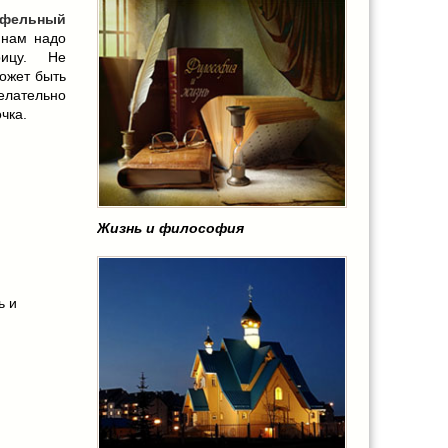
офельный
 нам надо
рицу. Не
может быть
лательно
чка.
Жизнь и философия
ь и