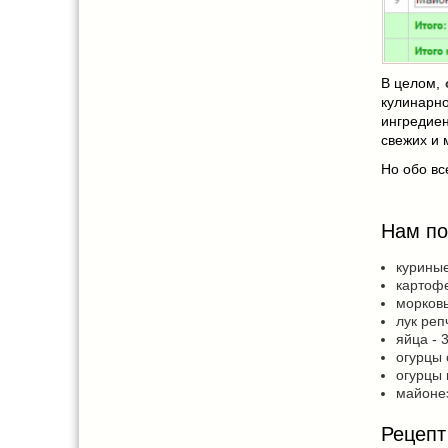
В целом,
кулинар
ингредие
свежих и 
Но обо вс
Нам по
куриные
картофе
морковь
лук реп
яйца - 3
огурцы
огурцы
майоне
Рецепт