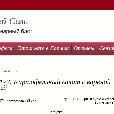
еб-Соль
нарный блог
офеля
Tupperware в Латвии
Отзывы
Связа
→
салаты
↓
172. Картофельный салат с вареной
цей
День 173. Сырный суп с обжар
171. Картофельный хлеб
кусочками 
Загрузка...