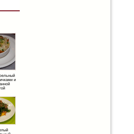
офельный
сичками и
анной
той
еплый