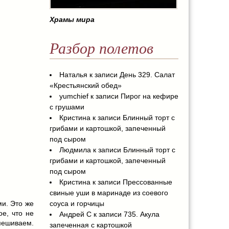
Храмы мира
Разбор полетов
Наталья
к записи
День 329. Салат
«Крестьянский обед»
yumchief
к записи
Пирог на кефире
с грушами
Кристина
к записи
Блинный торт с
грибами и картошкой, запеченный
под сыром
Людмила
к записи
Блинный торт с
грибами и картошкой, запеченный
под сыром
Кристина
к записи
Прессованные
свиные уши в маринаде из соевого
и. Это же
соуса и горчицы
е, что не
Андрей С
к записи
735. Акула
мешиваем.
запеченная с картошкой