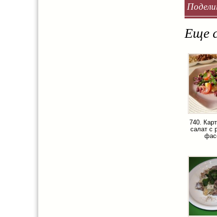
Подели
Еще с
740. Кар
салат с 
фас