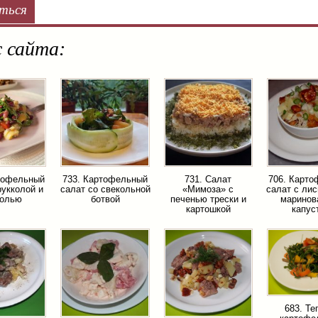
ться
 сайта:
тофельный
733. Картофельный
731. Салат
706. Карт
рукколой и
салат со свекольной
«Мимоза» с
салат с ли
олью
ботвой
печенью трески и
маринов
картошкой
капус
683. Т