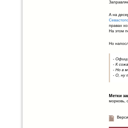
Заправляе
А на десе
Севастоп
правах хо
На этом по
Но напосл
- Офиц
- К сож
- Но в 
- О, ну
Метки за
морковь
,
Верси