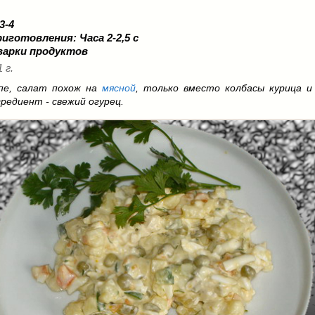
 3-4
риготовления:
Часа 2-2,5 с
варки продуктов
 г.
пе, салат похож на
мясной
, только вместо колбасы курица и
редиент - свежий огурец.