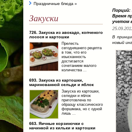
Праздничные блюда
»
Порций:
Закуски
Время п
учетом 
25.09.2011
726. Закуска из авокадо, копченого
лосося и картошки
В принци
новый инг
Прелесть
сегодняшнего рецепта
в том, что его
изысканность
достигается
сочетанием малого
количества ...
693. Закуска из картошки,
маринованной сельди и яблок
Закуска из картошки,
селедки и яблок
приготовлена по
образцу классического
форшмака, но с одной
лишь ...
663. Яичные корзиночки с
начинкой из кильки и картошки