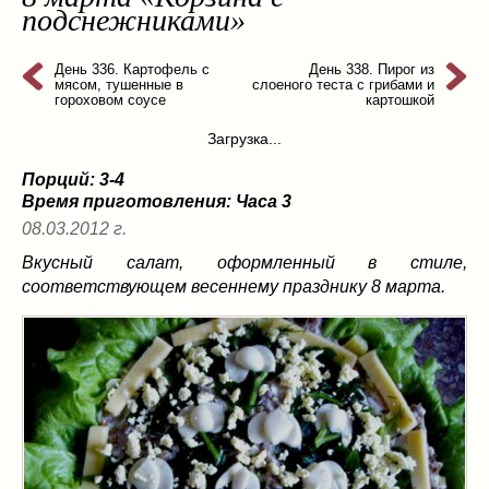
подснежниками»
из слоеного теста
(8)
на пикник
(13)
День 336. Картофель с
День 338. Пирог из
ни то, ни се
(3)
мясом, тушенные в
слоеного теста с грибами и
гороховом соусе
картошкой
рецепты для пароварки
(5)
салаты
(198)
Загрузка...
сладкие блюда
(9)
Порций: 3-4
супы
(99)
Время приготовления:
Часа 3
борщ
(5)
08.03.2012 г.
молочные
(4)
Вкусный салат, оформленный в стиле,
свекольник
(2)
соответствующем весеннему празднику 8 марта.
солянка
(4)
суп с фрикадельками
(8)
суп-пюре
(10)
холодные супы
(22)
тушеное
(42)
Вкусные враги фигуры…
(44)
десерты
(2)