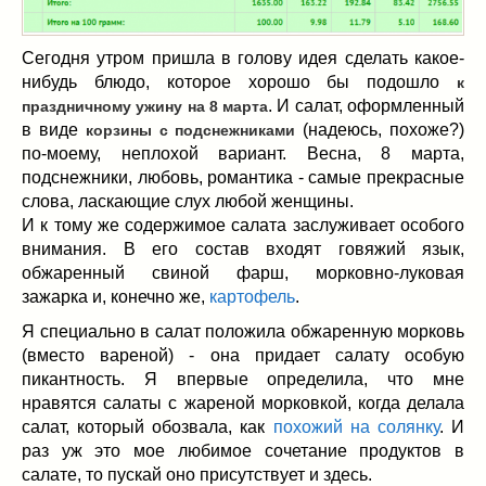
Заначка на зиму!
(29)
Грибы
(5)
Сегодня утром пришла в голову идея сделать какое-
Напитки
(3)
нибудь блюдо, которое хорошо бы подошло
к
Овощные заготовки
(11)
. И салат, оформленный
праздничному ужину на 8 марта
Сладкие заготовки
(10)
в виде
(надеюсь, похоже?)
корзины с подснежниками
Поговорим о
(19)
по-моему, неплохой вариант. Весна, 8 марта,
конкурсы
(7)
подснежники, любовь, романтика - самые прекрасные
слова, ласкающие слух любой женщины.
продуктах
(2)
И к тому же содержимое салата заслуживает особого
разном
(9)
внимания. В его состав входят говяжий язык,
Постные рецепты
(8)
обжаренный свиной фарш, морковно-луковая
Праздничные блюда
(21)
зажарка и, конечно же,
картофель
.
8 марта
(1)
Я специально в салат положила обжаренную морковь
День всех влюбленных
(3)
(вместо вареной) - она придает салату особую
мужские даты
(1)
пикантность. Я впервые определила, что мне
Новогоднее меню
(9)
нравятся салаты с жареной морковкой, когда делала
салат, который обозвала, как
похожий на солянку
. И
Пасха
(7)
раз уж это мое любимое сочетание продуктов в
салате, то пускай оно присутствует и здесь.