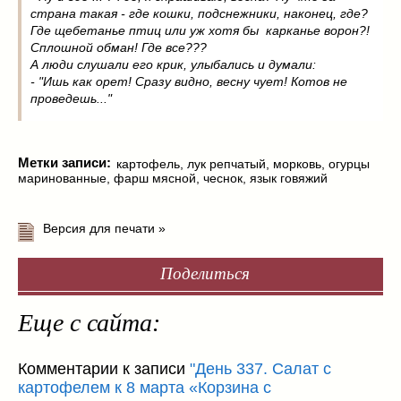
страна такая - где кошки, подснежники, наконец, где?
Где щебетанье птиц или уж хотя бы карканье ворон?!
Сплошной обман! Где все???
А люди слушали его крик, улыбались и думали:
- "Ишь как орет! Сразу видно, весну чует! Котов не
проведешь..."
Метки записи:
картофель
,
лук репчатый
,
морковь
,
огурцы
маринованные
,
фарш мясной
,
чеснок
,
язык говяжий
Версия для печати »
Поделиться
Еще с сайта:
Комментарии к записи
"День 337. Салат с
картофелем к 8 марта «Корзина с