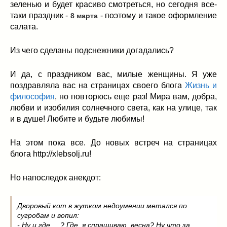
зеленью и будет красиво смотреться, но сегодня все-
таки праздник -
- поэтому и такое оформление
8 марта
салата.
Из чего сделаны подснежники догадались?
И да, с праздником вас, милые женщины. Я уже
поздравляла вас на страницах своего блога
Жизнь и
философия
, но повторюсь еще раз! Мира вам, добра,
любви и изобилия солнечного света, как на улице, так
и в душе! Любите и будьте любимы!
На этом пока все. До новых встреч на страницах
блога http://xlebsolj.ru!
Но напоследок анекдот:
Дворовый кот в жутком недоумении метался по
сугробам и вопил:
- Ну и где ... ? Где, я спрашиваю, весна? Ну что за