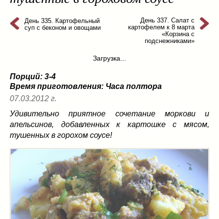
из слоеного теста
(8)
на пикник
(13)
День 337. Салат с
День 335. Картофельный
картофелем к 8 марта
суп с беконом и овощами
ни то, ни се
(3)
«Корзина с
подснежниками»
рецепты для пароварки
(5)
Загрузка...
салаты
(198)
сладкие блюда
(9)
Порций: 3-4
супы
(99)
Время приготовления:
Часа полтора
борщ
(5)
07.03.2012 г.
молочные
(4)
Удивительно приятное сочетание моркови и
свекольник
(2)
апельсинов, добавленных к картошке с мясом,
тушенных в горохом соусе!
солянка
(4)
суп с фрикадельками
(8)
суп-пюре
(10)
холодные супы
(22)
тушеное
(42)
Вкусные враги фигуры…
(44)
десерты
(2)