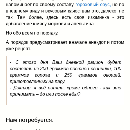
Заначка на зиму!
(29)
напоминает по своему составу
гороховый соус,
но по
Грибы
(5)
внешнему виду и вкусовым качествам это, далеко, не
Напитки
(3)
так. Тем более, здесь есть своя изюминка - это
добавление к мясу моркови и апельсина.
Овощные заготовки
(11)
Сладкие заготовки
(10)
Но обо всем по порядку.
Поговорим о
(19)
А порядок предусматривает вначале анекдот и потом
конкурсы
(7)
уже рецепт.
продуктах
(2)
разном
(9)
- С этого дня Ваш дневной рацион будет
состоять из 200 граммов постной свининки, 100
Постные рецепты
(8)
граммов гороха и 250 граммов овощей,
Праздничные блюда
(21)
приготовленных на пару.
8 марта
(1)
- Доктор, я всё поняла, кроме одного - как это
День всех влюбленных
(3)
принимать – до или после еды?
мужские даты
(1)
Новогоднее меню
(9)
Пасха
(7)
Нам потребуется: