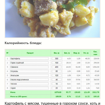
Масленица
(17)
пироги
(8)
рецепты теста
(2)
торты
(12)
без выпечки
(5)
хворост
(1)
Вкусные полезности
(41)
Калорийность блюда:
вареное
(0)
жареное
(3)
запекаем
(11)
напитки
(1)
разное
(6)
рыбные блюда
(4)
салаты
(11)
соусы
(1)
Супы
(1)
тушеное
(3)
Картофель с мясом, тушенные в горохом соусе, хоть и