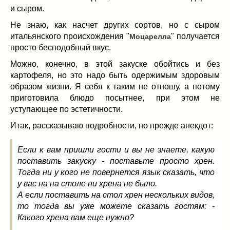
Заначка на зиму!
(29)
и сыром.
Грибы
(5)
Не знаю, как насчет других сортов, но с сыром
Напитки
(3)
итальянского происхождения "
" получается
Моцарелла
Овощные заготовки
(11)
просто бесподобный вкус.
Сладкие заготовки
(10)
Можно, конечно, в этой закуске обойтись и без
Поговорим о
(19)
картофеля, но это надо быть одержимым здоровым
конкурсы
(7)
образом жизни. Я себя к таким не отношу, а потому
продуктах
(2)
приготовила блюдо посытнее, при этом не
разном
(9)
уступающее по эстетичности.
Постные рецепты
(8)
Итак, рассказываю подробности, но прежде анекдот:
Праздничные блюда
(21)
8 марта
(1)
Если к вам пришли гости и вы не знаете, какую
поставить закуску - поставьте просто хрен.
День всех влюбленных
(3)
Тогда ни у кого не повернется язык сказать, что
мужские даты
(1)
у вас на на столе ни хрена не было.
Новогоднее меню
(9)
А если поставить на стол хрен нескольких видов,
Пасха
(7)
то тогда вы уже можете сказать гостям: -
Какого хрена вам еще нужно?