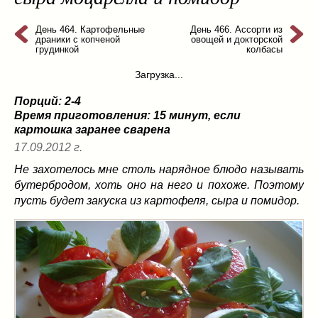
из слоеного теста
(8)
на пикник
День 464. Картофельные
(13)
День 466. Ассорти из
драники с копченой
овощей и докторской
ни то, ни се
(3)
грудинкой
колбасы
рецепты для пароварки
(5)
Загрузка...
салаты
(198)
Порций: 2-4
сладкие блюда
(9)
Время приготовления:
15 минут, если
супы
(99)
картошка заранее сварена
борщ
(5)
17.09.2012 г.
молочные
(4)
Не захотелось мне столь нарядное блюдо называть
свекольник
(2)
бутербродом, хоть оно на него и похоже. Поэтому
солянка
(4)
пусть будет закуска из картофеля, сыра и помидор.
суп с фрикадельками
(8)
суп-пюре
(10)
холодные супы
(22)
тушеное
(42)
Вкусные враги фигуры…
(44)
десерты
(2)