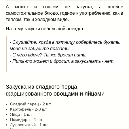
Заначка на зиму!
(29)
А может и совсем не закуска, а вполне
Грибы
(5)
самостоятельное блюдо, годное к употреблению, как в
Напитки
(3)
теплом, так и холодном виде.
Овощные заготовки
(11)
На тему закуски небольшой анекдот:
Сладкие заготовки
(10)
Поговорим о
(19)
- Слушайте, когда в пятницу соберётесь бухать,
конкурсы
(7)
меня не забудьте позвать!
продуктах
(2)
- С чего вдруг? Ты же бросил пить.
- Пить-то может и бросил, а закусывать - нет.
разном
(9)
Постные рецепты
(8)
Праздничные блюда
(21)
8 марта
(1)
Закуска из сладкого перца,
День всех влюбленных
(3)
фаршированного овощами и яйцами
мужские даты
(1)
Сладкий перец - 2 шт.
Новогоднее меню
(9)
Картофель - 2-3 шт
Пасха
(7)
Яйца - 1 шт
Помидоры - 1 шт.
Лук репчатый - 1 шт.