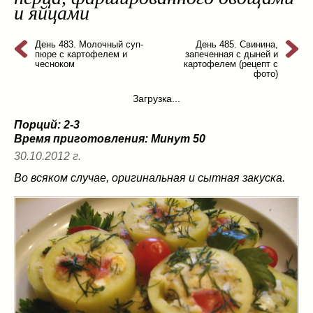
и яйцами
из слоеного теста
(8)
на пикник
(13)
День 483. Молочный суп-
День 485. Свинина,
ни то, ни се
(3)
пюре с картофелем и
запеченная с дыней и
чесноком
картофелем (рецепт с
рецепты для пароварки
(5)
фото)
салаты
(198)
Загрузка...
сладкие блюда
(9)
супы
(99)
Порций: 2-3
Время приготовления:
борщ
(5)
Минут 50
30.10.2012 г.
молочные
(4)
свекольник
(2)
Во всяком случае, оригинальная и сытная закуска.
солянка
(4)
суп с фрикадельками
(8)
суп-пюре
(10)
холодные супы
(22)
тушеное
(42)
Вкусные враги фигуры…
(44)
десерты
(2)