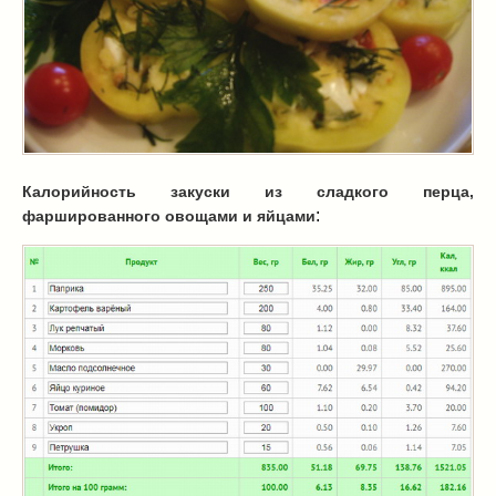
Масленица
(17)
пироги
(8)
рецепты теста
(2)
торты
(12)
без выпечки
(5)
хворост
(1)
Вкусные полезности
(41)
Калорийность закуски из сладкого перца,
вареное
(0)
:
фаршированного овощами и яйцами
жареное
(3)
запекаем
(11)
напитки
(1)
разное
(6)
рыбные блюда
(4)
салаты
(11)
соусы
(1)
Супы
(1)
тушеное
(3)