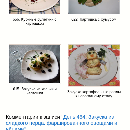
656. Куриные рулетики с
622. Картошка с хумусом
картошкой
615. Закуска из кильки и
Закуска картофельные роллы
картошки
к новогоднему столу
Комментарии к записи
"День 484. Закуска из
сладкого перца, фаршированного овощами и
яйцами"