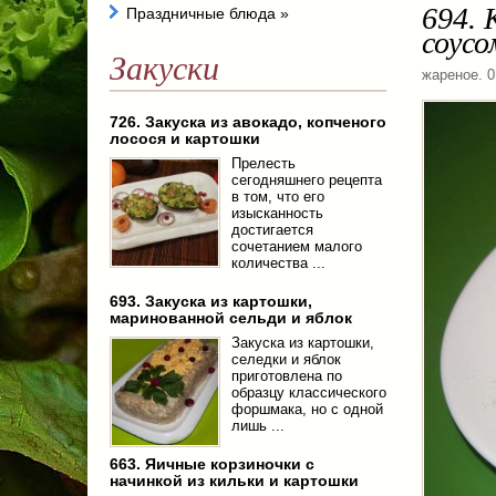
694.
Праздничные блюда
»
соусо
Закуски
жареное
. 
726. Закуска из авокадо, копченого
лосося и картошки
Прелесть
сегодняшнего рецепта
в том, что его
изысканность
достигается
сочетанием малого
количества ...
693. Закуска из картошки,
маринованной сельди и яблок
Закуска из картошки,
селедки и яблок
приготовлена по
образцу классического
форшмака, но с одной
лишь ...
663. Яичные корзиночки с
начинкой из кильки и картошки