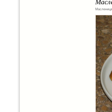
Масл
Маслениц