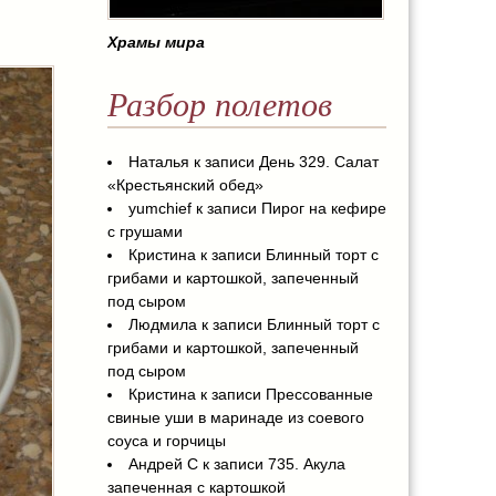
Храмы мира
Разбор полетов
Наталья
к записи
День 329. Салат
«Крестьянский обед»
yumchief
к записи
Пирог на кефире
с грушами
Кристина
к записи
Блинный торт с
грибами и картошкой, запеченный
под сыром
Людмила
к записи
Блинный торт с
грибами и картошкой, запеченный
под сыром
Кристина
к записи
Прессованные
свиные уши в маринаде из соевого
соуса и горчицы
Андрей С
к записи
735. Акула
запеченная с картошкой