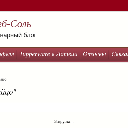
еб-Соль
нарный блог
офеля
Tupperware в Латвии
Отзывы
Связа
йцо
яйцо"
Загрузка...