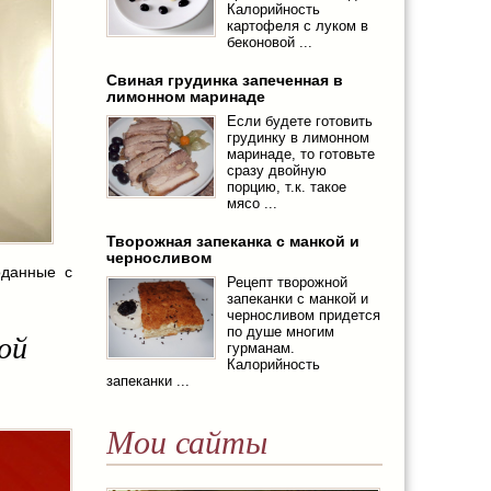
Калорийность
картофеля с луком в
беконовой ...
Свиная грудинка запеченная в
лимонном маринаде
Если будете готовить
грудинку в лимонном
маринаде, то готовьте
сразу двойную
порцию, т.к. такое
мясо ...
Творожная запеканка с манкой и
черносливом
оданные с
Рецепт творожной
запеканки с манкой и
черносливом придется
по душе многим
ой
гурманам.
Калорийность
запеканки ...
Мои сайты