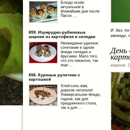
Блюдо особо
актуальное в
ближайшие дни после
Пасхи. ...
И без то
659. Изумрудно-рубиновые
авокадо, 
шарики из картофеля и селедки
Неожиданно удачное
сочетание в одном
День 
блюде селедки и
карт
брусники. Мало того,
что это пикантно, так
еще ...
жареное
. 
656. Куриные рулетики с
картошкой
Хлеб-соль вам,
дорогие читатели!
Универсальное блюдо,
годное, как для
праздничного стола,
так и для ...