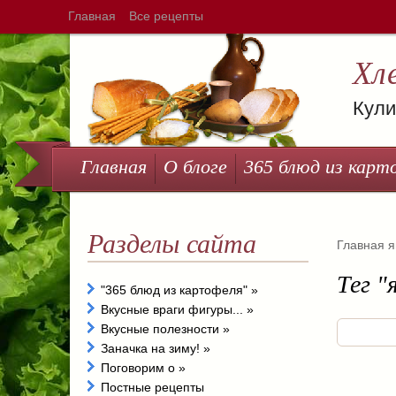
Главная
Все рецепты
Хл
Кули
Главная
О блоге
365 блюд из карт
Разделы сайта
Главная
я
Тег "
"365 блюд из картофеля"
»
Вкусные враги фигуры...
»
Вкусные полезности
»
Заначка на зиму!
»
Поговорим о
»
Постные рецепты