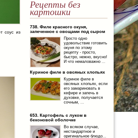
Рецепты без
картошки
738. Филе красного окуня,
запеченное с овощами под сыром
т соус из
Просто одно
удовольствие готовить
окуня по этому
рецепту - просто,
быстро, нежно, вкусно!
И что немаловажно ...
Куриное филе в овсяных хлопьях
Куриное филе в
овсяных хлопьях, если
его замариновать в
кефире и запечь в
духовке, получается
сочным, ...
653. Картофель с луком в
беконовой оболочке
Во всяком случае,
нестандартное и
оригинальное блюдо...