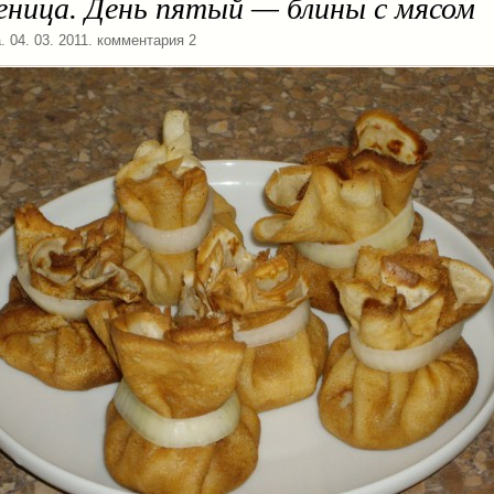
еница. День пятый — блины с мясом
а
. 04. 03. 2011. комментария 2