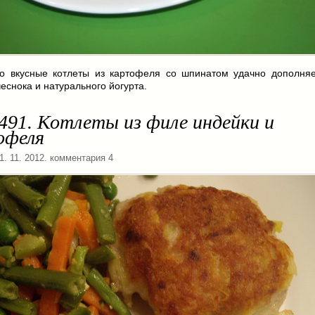
го вкусные котлеты из картофеля со шпинатом удачно дополняе
чеснока и натурального йогурта.
491. Котлеты из филе индейки и
офеля
21. 11. 2012. комментария 4