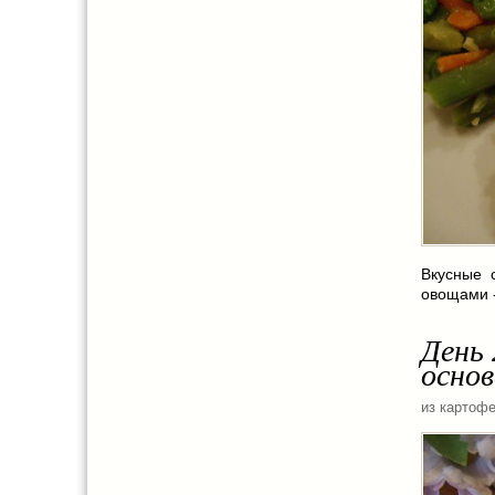
Вкусные 
овощами 
День 
основ
из картоф