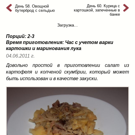
из слоеного теста
(8)
День 60. Курица с
День 58. Овощной
картошкой, запеченные в
бутерброд с сельдью
на пикник
(13)
банке
ни то, ни се
(3)
Загрузка...
рецепты для пароварки
(5)
Порций: 2-3
салаты
(198)
Время приготовления:
Час с учетом варки
сладкие блюда
(9)
картошки и маринования лука
супы
(99)
04.06.2011 г.
борщ
(5)
Довольно простой в приготовлении салат из
молочные
(4)
картофеля и копченой скумбрии, который может
свекольник
(2)
быть использован и в качестве закуски.
солянка
(4)
суп с фрикадельками
(8)
суп-пюре
(10)
холодные супы
(22)
тушеное
(42)
Вкусные враги фигуры…
(44)
десерты
(2)