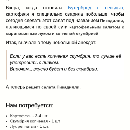
Заначка на зиму!
(29)
Вчера, когда готовила
Бутерброд с сельдью
,
Грибы
(5)
картофеля я специально сварила побольше, чтобы
Напитки
(3)
сегодня сделать этот салат под названием
Пикадилли,
Овощные заготовки
(11)
являющимся по своей сути
картофельным салатом с
Сладкие заготовки
(10)
.
маринованным луком и копченой скумбрией
Поговорим о
(19)
Итак, вначале в тему небольшой анекдот:
конкурсы
(7)
продуктах
(2)
Если у вас есть копченая скумбрия, то лучше её
разном
(9)
употребить с пивком.
Впрочем... вкусно будет и без скумбрии.
Постные рецепты
(8)
Праздничные блюда
(21)
8 марта
(1)
А теперь
.
рецепт салата Пикадилли
День всех влюбленных
(3)
мужские даты
(1)
Нам потребуется:
Новогоднее меню
(9)
Пасха
(7)
Картофель - 3-4 шт.
Скумбрия копченая - 1 шт.
Лук репчатый - 1 шт.