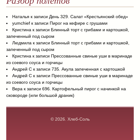
Разбор полетов
Наталья
к записи
День 329. Салат «Крестьянский обед»
yumchief
к записи
Пирог на кефире с грушами
Кристина
к записи
Блинный торт с грибами и картошкой,
запеченный под сыром
Людмила
к записи
Блинный торт с грибами и картошкой,
запеченный под сыром
Кристина
к записи
Прессованные свиные уши в маринаде
из соевого соуса и горчицы
Андрей С
к записи
735. Акула запеченная с картошкой
Андрей С
к записи
Прессованные свиные уши в маринаде
из соевого соуса и горчицы
Вера
к записи
696. Картофельный пирог с начинкой на
сковороде (или большой драник)
© 2026.
Хлеб-Соль