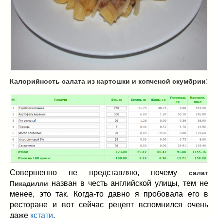
Масленица
(17)
пироги
(8)
рецепты теста
(2)
торты
(12)
без выпечки
(5)
хворост
(1)
Вкусные полезности
(41)
:
Калорийность салата из картошки и копченой скумбрии
вареное
(0)
жареное
(3)
запекаем
(11)
напитки
(1)
разное
(6)
рыбные блюда
(4)
салаты
(11)
Совершенно не представляю, почему
салат
соусы
(1)
назван в честь английской улицы, тем не
Пикадилли
менее, это так. Когда-то давно я пробовала его в
Супы
(1)
ресторане и вот сейчас рецепт вспомнился очень
тушеное
(3)
даже
кстати
.