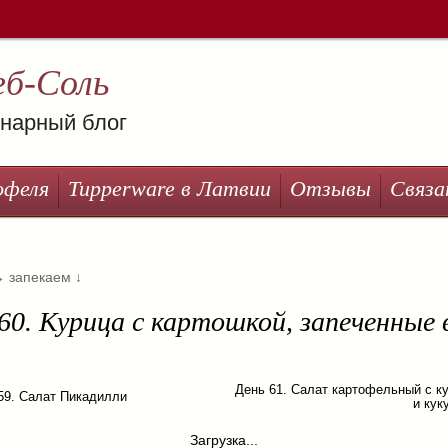
еб-Соль
нарный блог
офеля
Tupperware в Латвии
Отзывы
Связа
→
запекаем
↓
60. Курица с картошкой, запеченные 
День 61. Салат картофельный с к
59. Салат Пикадилли
и кук
Загрузка...