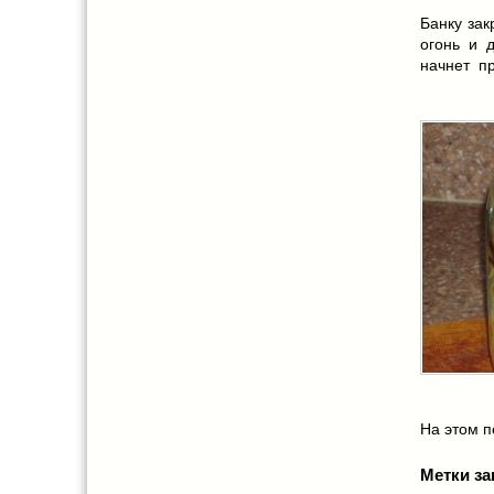
Банку за
огонь и 
начнет пр
На этом по
Метки за