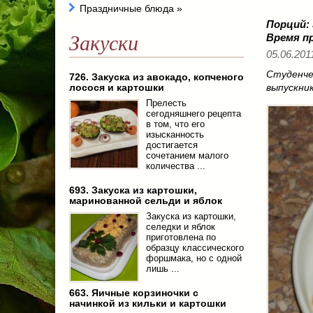
Праздничные блюда
»
Порций:
Закуски
Время п
05.06.2011
Студенче
726. Закуска из авокадо, копченого
лосося и картошки
выпускни
Прелесть
сегодняшнего рецепта
в том, что его
изысканность
достигается
сочетанием малого
количества ...
693. Закуска из картошки,
маринованной сельди и яблок
Закуска из картошки,
селедки и яблок
приготовлена по
образцу классического
форшмака, но с одной
лишь ...
663. Яичные корзиночки с
начинкой из кильки и картошки