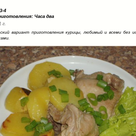
 3-4
риготовления:
Часа два
 г.
ский вариант приготовления курицы, любимый и всеми без и
ками.