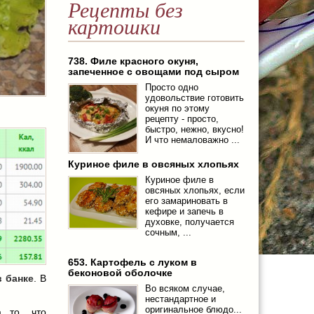
Рецепты без
картошки
738. Филе красного окуня,
запеченное с овощами под сыром
Просто одно
удовольствие готовить
окуня по этому
рецепту - просто,
быстро, нежно, вкусно!
И что немаловажно ...
Куриное филе в овсяных хлопьях
Куриное филе в
овсяных хлопьях, если
его замариновать в
кефире и запечь в
духовке, получается
сочным, ...
653. Картофель с луком в
беконовой оболочке
в банке
. В
Во всяком случае,
нестандартное и
оригинальное блюдо...
а то, что