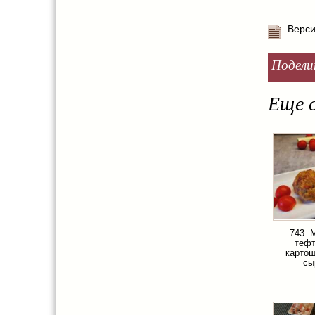
Верси
Подели
Еще с
743. 
тефт
картош
сы