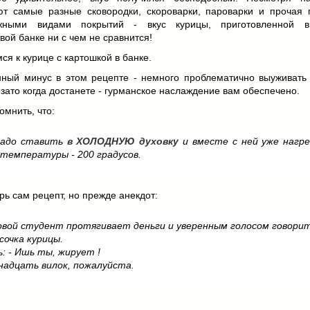
ют самые разные сковородки, скороварки, пароварки и прочая 
ожными видами покрытий - вкус курицы, приготовленной в
вой банке ни с чем не сравнится!
ся к курице с картошкой в банке.
нный минус в этом рецепте - немного проблематично выуживать 
 зато когда достанете - гурманское наслаждение вам обеспечено.
омнить, что:
надо ставить
в ХОЛОДНУЮ духовку
и вместе с ней уже нагр
 температуры - 200 градусов.
ерь сам рецепт, но прежде анекдот:
овой студент протягивает деньги и уверенным голосом говорит
усочка курицы.
: - Ишь ты, жирует !
надцать вилок, пожалуйста.