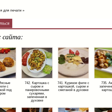
я для печати »
ться
 сайта:
Мясные
742. Картошка с
741. Куриное филе с
735. А
ели с
сыром и
картошкой, сыром и
запечен
кой под
панировочными
сметаной в духовке
карто
ром
сухарями,
запеченная в
духовке