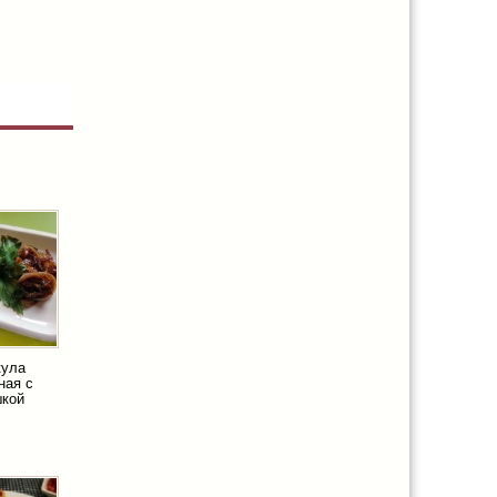
кула
ная с
шкой