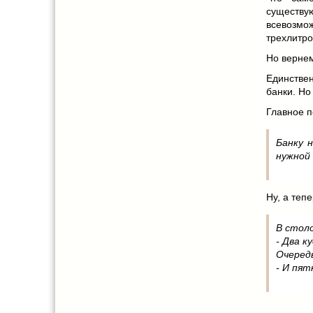
существу
всевозм
трехлитро
Но вернем
Единстве
банки. Но
Главное п
Банку 
нужной
Ну, а теп
В стол
- Два к
Очередь
- И пят