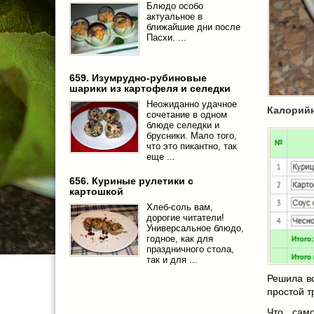
Блюдо особо
актуальное в
ближайшие дни после
Пасхи. ...
659. Изумрудно-рубиновые
шарики из картофеля и селедки
Неожиданно удачное
Калорий
сочетание в одном
блюде селедки и
брусники. Мало того,
что это пикантно, так
еще ...
656. Куриные рулетики с
картошкой
Хлеб-соль вам,
дорогие читатели!
Универсальное блюдо,
годное, как для
праздничного стола,
так и для ...
Решила в
простой т
Что само