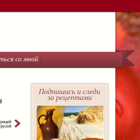
ться со мной
Подпишись и следи
за рецептами
в
урицей
урузой