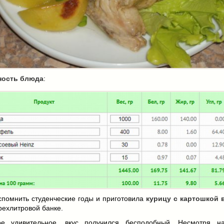
ность блюда
:
спомнить студенческие годы и приготовила
курицу с картошкой 
рехлитровой банке.
е удивительное, вкус получился бесподобный. Несмотря н