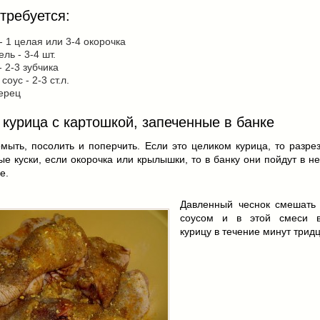
требуется:
- 1 целая или 3-4 окорочка
ль - 3-4 шт.
- 2-3 зубчика
соус - 2-3 ст.л.
ерец
 курица с картошкой, запеченные в банке
мыть, посолить и поперчить. Если это целиком курица, то разре
е куски, если окорочка или крылышки, то в банку они пойдут в 
е.
Давленный чеснок смешать
соусом и в этой смеси в
курицу в течение минут тридц