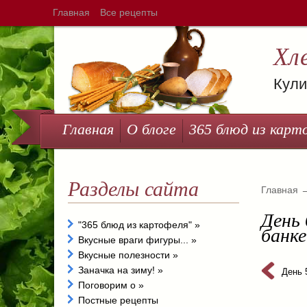
Главная
Все рецепты
Хл
Кули
Главная
О блоге
365 блюд из карт
Разделы сайта
Главная
День 
"365 блюд из картофеля"
»
банке
Вкусные враги фигуры...
»
Вкусные полезности
»
Заначка на зиму!
»
День 
Поговорим о
»
Постные рецепты