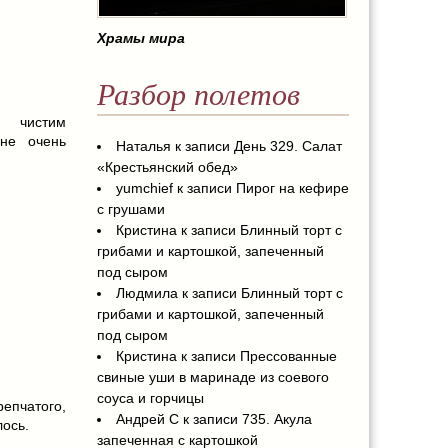
Храмы мира
Разбор полетов
, чистим
не очень
Наталья
к записи
День 329. Салат
«Крестьянский обед»
yumchief
к записи
Пирог на кефире
с грушами
Кристина
к записи
Блинный торт с
грибами и картошкой, запеченный
под сыром
Людмила
к записи
Блинный торт с
грибами и картошкой, запеченный
под сыром
Кристина
к записи
Прессованные
свиные уши в маринаде из соевого
соуса и горчицы
репчатого,
Андрей С
к записи
735. Акула
лось.
запеченная с картошкой