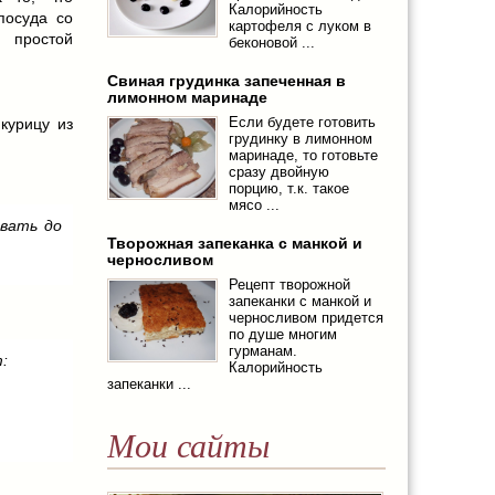
Калорийность
посуда со
картофеля с луком в
 простой
беконовой ...
Свиная грудинка запеченная в
лимонном маринаде
Если будете готовить
курицу из
грудинку в лимонном
маринаде, то готовьте
сразу двойную
порцию, т.к. такое
мясо ...
евать до
Творожная запеканка с манкой и
черносливом
Рецепт творожной
запеканки с манкой и
черносливом придется
по душе многим
гурманам.
:
Калорийность
запеканки ...
Мои сайты