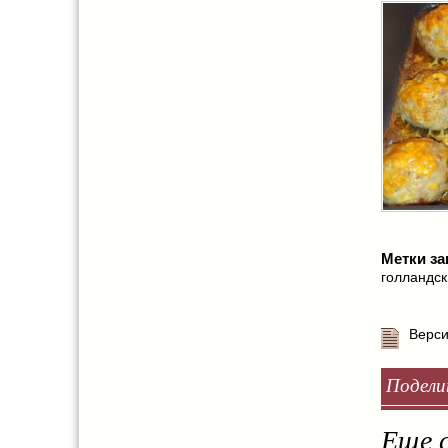
Метки за
голландс
Верси
Подели
Еще с