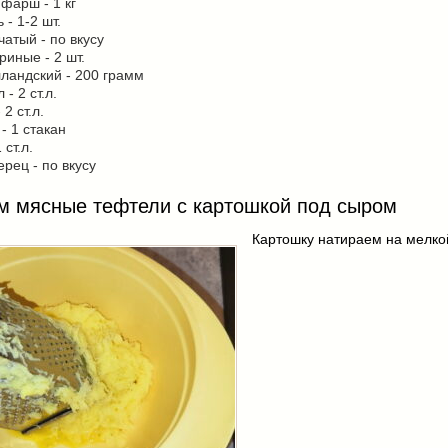
фарш - 1 кг
 - 1-2 шт.
чатый - по вкусу
риные - 2 шт.
ландский - 200 грамм
- 2 ст.л.
 2 ст.л.
- 1 стакан
 ст.л.
ерец - по вкусу
м мясные тефтели с картошкой под сыром
Картошку натираем на мелкой