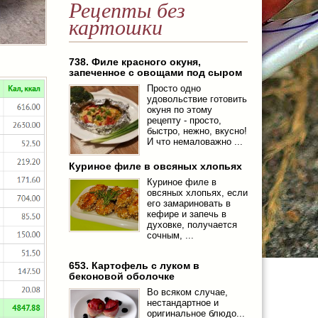
Рецепты без
картошки
738. Филе красного окуня,
запеченное с овощами под сыром
Просто одно
удовольствие готовить
окуня по этому
рецепту - просто,
быстро, нежно, вкусно!
И что немаловажно ...
Куриное филе в овсяных хлопьях
Куриное филе в
овсяных хлопьях, если
его замариновать в
кефире и запечь в
духовке, получается
сочным, ...
653. Картофель с луком в
беконовой оболочке
Во всяком случае,
нестандартное и
оригинальное блюдо...