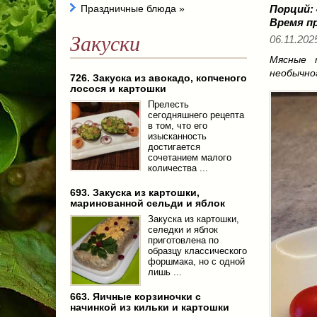
Праздничные блюда
»
Порций:
Время п
Закуски
06.11.2025
Мясные 
необычно
726. Закуска из авокадо, копченого
лосося и картошки
Прелесть
сегодняшнего рецепта
в том, что его
изысканность
достигается
сочетанием малого
количества ...
693. Закуска из картошки,
маринованной сельди и яблок
Закуска из картошки,
селедки и яблок
приготовлена по
образцу классического
форшмака, но с одной
лишь ...
663. Яичные корзиночки с
начинкой из кильки и картошки