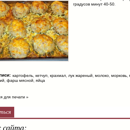
градусов минут 40-50.
писи:
картофель
,
кетчуп
,
крахмал
,
лук жареный
,
молоко
,
морковь
,
кий
,
фарш мясной
,
яйца
я для печати »
ться
 сайта: