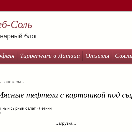
еб-Соль
нарный блог
офеля
Tupperware в Латвии
Отзывы
Связа
→
запекаем
↓
 Мясные тефтели с картошкой под с
чный сырный салат «Летний
»
Загрузка...