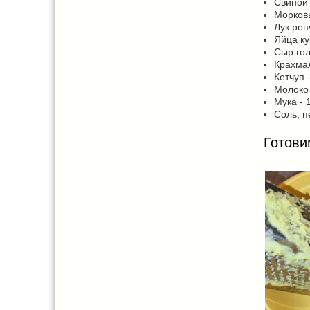
Свиной 
Морковь
Лук реп
Яйца ку
Сыр гол
Крахмал 
Кетчуп -
Молоко 
Мука - 1
Соль, п
Готови