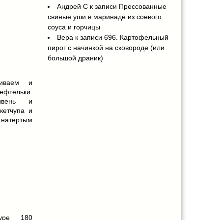
Андрей С
к записи
Прессованные
свиные уши в маринаде из соевого
соуса и горчицы
Вера
к записи
696. Картофельный
пирог с начинкой на сковороде (или
большой драник)
шиваем и
фтельки.
ивень и
кетчупа и
 натертым
туре 180