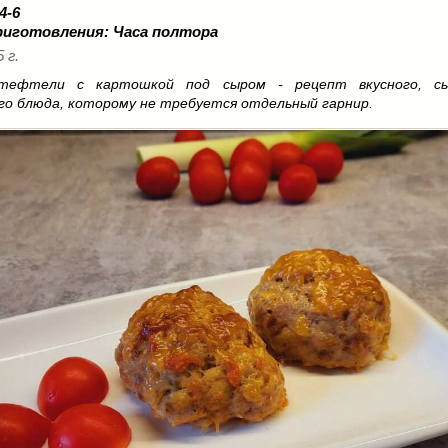
 4-6
риготовления:
Часа полтора
 г.
тефтели с картошкой под сыром - рецепт вкусного, с
го блюда, которому не требуется отдельный гарнир.