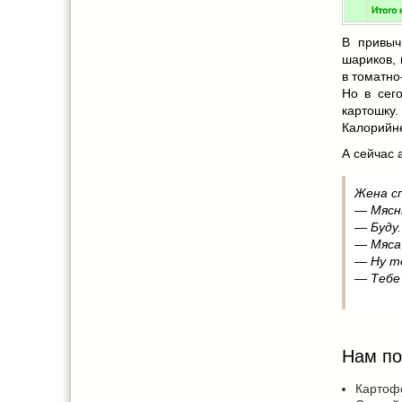
В привыч
шариков, 
в томатно
Но в сег
картошку
Калорийне
А сейчас 
Жена с
— Мясн
— Буду.
— Мяса
— Ну то
— Тебе 
Нам по
Картофе