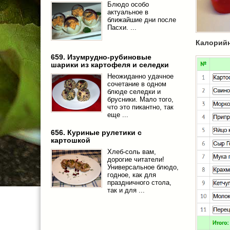
Блюдо особо
актуальное в
ближайшие дни после
Пасхи. ...
Калорий
659. Изумрудно-рубиновые
шарики из картофеля и селедки
Неожиданно удачное
сочетание в одном
блюде селедки и
брусники. Мало того,
что это пикантно, так
еще ...
656. Куриные рулетики с
картошкой
Хлеб-соль вам,
дорогие читатели!
Универсальное блюдо,
годное, как для
праздничного стола,
так и для ...