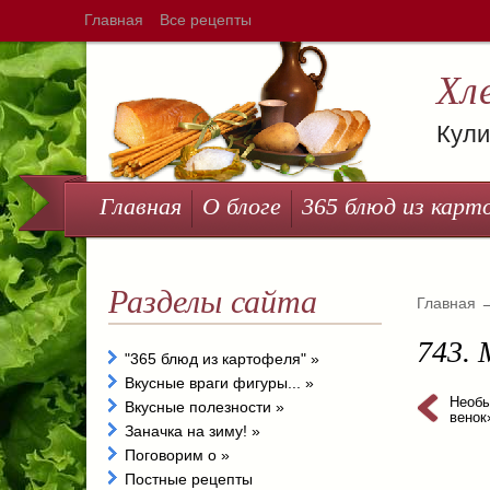
Главная
Все рецепты
Хл
Кули
Главная
О блоге
365 блюд из карт
Разделы сайта
Главная
743.
"365 блюд из картофеля"
»
Вкусные враги фигуры...
»
Необы
Вкусные полезности
»
венок
Заначка на зиму!
»
Поговорим о
»
Постные рецепты