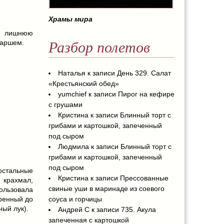
Храмы мира
 лишнюю
фаршем.
Разбор полетов
Наталья
к записи
День 329. Салат
«Крестьянский обед»
yumchief
к записи
Пирог на кефире
с грушами
Кристина
к записи
Блинный торт с
грибами и картошкой, запеченный
под сыром
Людмила
к записи
Блинный торт с
грибами и картошкой, запеченный
под сыром
стальные
Кристина
к записи
Прессованные
 крахмал,
свиные уши в маринаде из соевого
льзовала
соуса и горчицы
ренный до
ный лук).
Андрей С
к записи
735. Акула
запеченная с картошкой