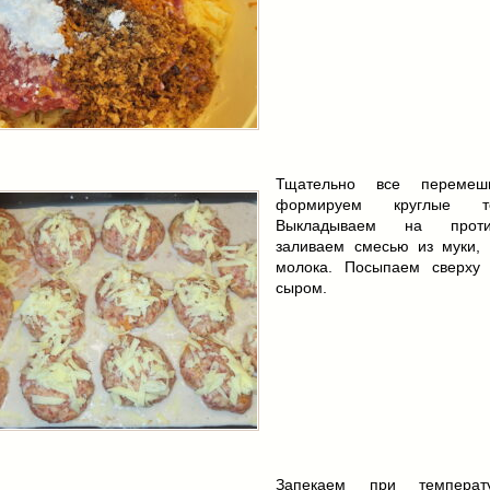
Тщательно все переме
формируем круглые те
Выкладываем на прот
заливаем смесью из муки, 
молока. Посыпаем сверху
сыром.
Запекаем при темпера