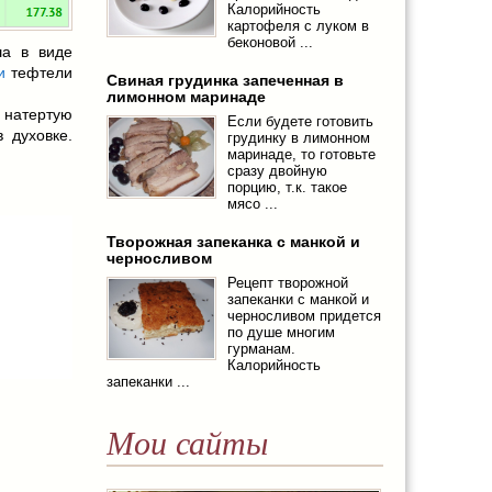
Калорийность
картофеля с луком в
беконовой ...
ша в виде
и
тефтели
Свиная грудинка запеченная в
лимонном маринаде
 натертую
Если будете готовить
 духовке.
грудинку в лимонном
маринаде, то готовьте
сразу двойную
порцию, т.к. такое
мясо ...
Творожная запеканка с манкой и
черносливом
Рецепт творожной
запеканки с манкой и
черносливом придется
по душе многим
гурманам.
Калорийность
запеканки ...
Мои сайты