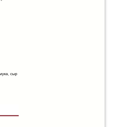
мука
,
сыр