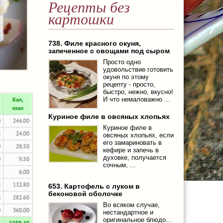
Рецепты без
картошки
738. Филе красного окуня,
запеченное с овощами под сыром
Просто одно
удовольствие готовить
окуня по этому
рецепту - просто,
быстро, нежно, вкусно!
И что немаловажно ...
Куриное филе в овсяных хлопьях
Куриное филе в
овсяных хлопьях, если
его замариновать в
кефире и запечь в
духовке, получается
сочным, ...
653. Картофель с луком в
беконовой оболочке
Во всяком случае,
нестандартное и
оригинальное блюдо...