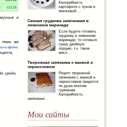
Калорийность
картофеля с луком в
беконовой ...
вкусные и
Свиная грудинка запеченная в
лимонном маринаде
Если будете готовить
грудинку в лимонном
маринаде, то готовьте
с теми же
сразу двойную
ты с фото
.
порцию, т.к. такое
ецепта.
мясо ...
Творожная запеканка с манкой и
черносливом
Но среди
Рецепт творожной
запеканки с манкой и
черносливом придется
по душе многим
гурманам.
Калорийность
запеканки ...
Мои сайты