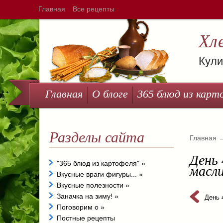
Главная
Все рецепты
Хл
Кули
Главная
О блоге
365 блюд из карт
Разделы сайта
Главная
День
"365 блюд из картофеля"
»
масл
Вкусные враги фигуры...
»
Вкусные полезности
»
Заначка на зиму!
»
День 
Поговорим о
»
Постные рецепты