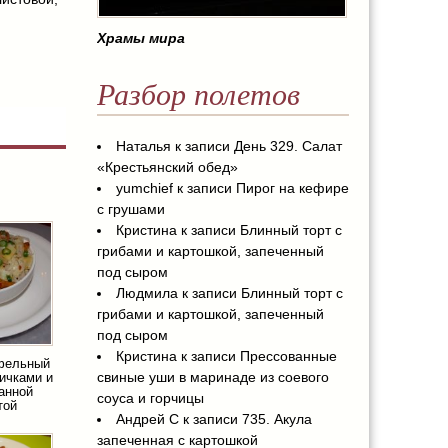
Храмы мира
Разбор полетов
Наталья
к записи
День 329. Салат
«Крестьянский обед»
yumchief
к записи
Пирог на кефире
с грушами
Кристина
к записи
Блинный торт с
грибами и картошкой, запеченный
под сыром
Людмила
к записи
Блинный торт с
грибами и картошкой, запеченный
под сыром
Кристина
к записи
Прессованные
офельный
свиные уши в маринаде из соевого
сичками и
анной
соуса и горчицы
той
Андрей С
к записи
735. Акула
запеченная с картошкой