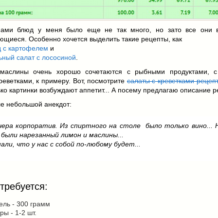
ами блюд у меня было еще не так много, но зато все они 
щиеся. Особенно хочется выделить такие рецепты, как
д с картофелем
и
ьный салат с лососиной
.
маслины очень хорошо сочетаются с рыбными продуктами, 
еветками, к примеру. Вот, посмотрите
салаты с креветками рецеп
ко картинки возбуждают аппетит... А посему предлагаю описание р
е небольшой анекдот:
чера корпоратив. Из спиртного на столе было только вино... 
 были нарезанный лимон и маслины...
нали, что у нас с собой по-любому будет...
требуется:
ль - 300 грамм
ы - 1-2 шт.