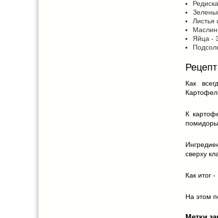
Редиска
Зеленый
Листья 
Маслин
Яйца - 
Подсолн
Рецепт
Как всег
Картофель
К картоф
помидоры 
Ингредие
сверху кл
Как итог 
На этом по
Метки за