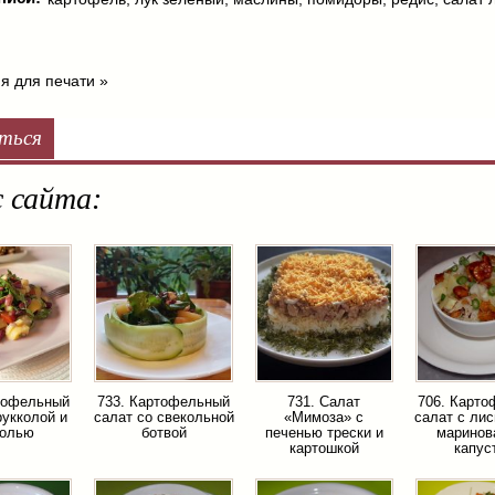
я для печати »
ться
 сайта:
тофельный
733. Картофельный
731. Салат
706. Карт
рукколой и
салат со свекольной
«Мимоза» с
салат с ли
олью
ботвой
печенью трески и
маринов
картошкой
капус