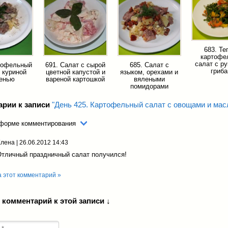
683. Т
картофе
салат с р
тофельный
691. Салат с сырой
685. Салат с
гриб
 куриной
цветной капустой и
языком, орехами и
енью
вареной картошкой
вялеными
помидорами
арии к записи
"День 425. Картофельный салат с овощами и мас
 форме комментирования
Елена
|
26.06.2012 14:43
Отличный праздничный салат получился!
а этот комментарий »
 комментарий к этой записи ↓