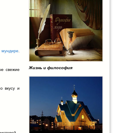
и
 мундире
.
Жизнь и философия
ые свежие
о вкусу и
листовой
,