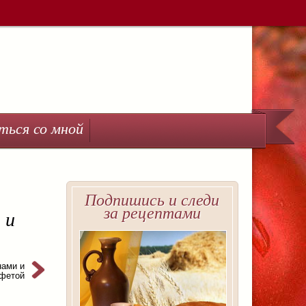
ться со мной
Подпишись и следи
за рецептами
 и
нами и
фетой