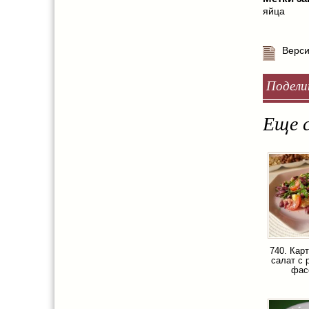
яйца
Верси
Подели
Еще с
740. Кар
салат с 
фас