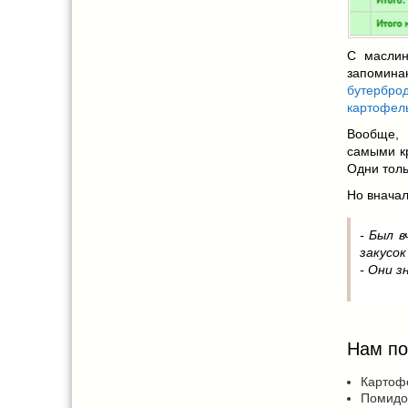
С маслин
запоминаю
бутербро
картофел
Вообще, 
самыми кр
Одни толь
Но вначал
- Был в
закусок
- Они з
Нам по
Картофе
Помидор