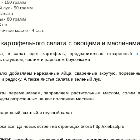
 - 150 грамм
 лук - 50 грамм
салата
ы - 80 грамм
3 шт.
ечное масло - 4 ст.л.
 картофельного салата с овощами и маслинам
да, в салат идет картофель, предварительно отваренный
в
 остужаем, чистим и нарезаем брусочками.
елю добавляем нарезанные яйца, сваренные вкрутую, порезанн
и редиску. А также листья салата и зеленый лук.
нты перемешиваем, заправляем растительным маслом, солим п
адем разрезанные на две половинки маслины.
- нарядный, сытный и вкусный салат.
ка все. До новых встреч на страницах блога http://xlebsolj.ru!
писи:
картофель
,
лук зеленый
,
маслины
,
помидоры
,
редис
,
салат 