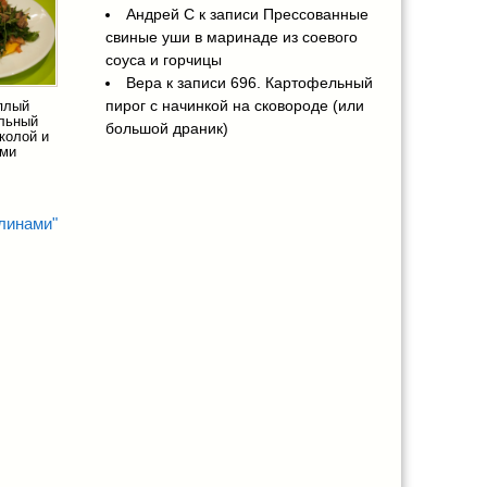
Андрей С
к записи
Прессованные
свиные уши в маринаде из соевого
соуса и горчицы
Вера
к записи
696. Картофельный
пирог с начинкой на сковороде (или
еплый
льный
большой драник)
уколой и
ами
линами"