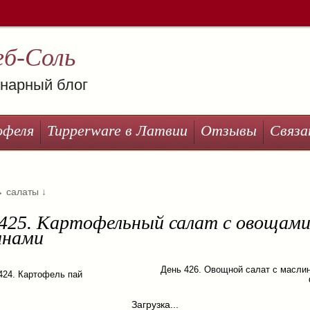
еб-Соль
нарный блог
офеля
Tupperware в Латвии
Отзывы
Связа
→
салаты
↓
 425. Картофельный салат с овощами
инами
День 426. Овощной салат с масли
424. Картофель пай
Загрузка...