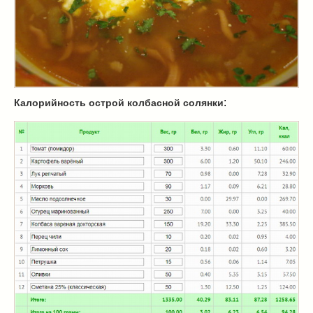
Масленица
(17)
пироги
(8)
рецепты теста
(2)
торты
(12)
без выпечки
(5)
хворост
(1)
:
Калорийность острой колбасной солянки
Вкусные полезности
(41)
вареное
(0)
жареное
(3)
запекаем
(11)
напитки
(1)
разное
(6)
рыбные блюда
(4)
салаты
(11)
соусы
(1)
Супы
(1)
тушеное
(3)