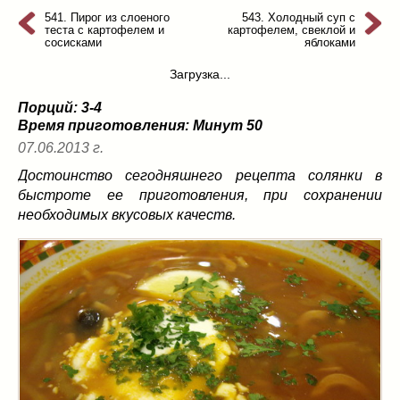
из слоеного теста
(8)
541. Пирог из слоеного
543. Холодный суп с
теста с картофелем и
картофелем, свеклой и
на пикник
(13)
сосисками
яблоками
ни то, ни се
(3)
Загрузка...
рецепты для пароварки
(5)
Порций: 3-4
салаты
(198)
Время приготовления:
Минут 50
сладкие блюда
(9)
07.06.2013 г.
супы
(99)
Достоинство сегодняшнего рецепта солянки в
борщ
(5)
быстроте ее приготовления, при сохранении
молочные
(4)
необходимых вкусовых качеств.
свекольник
(2)
солянка
(4)
суп с фрикадельками
(8)
суп-пюре
(10)
холодные супы
(22)
тушеное
(42)
Вкусные враги фигуры…
(44)
десерты
(2)