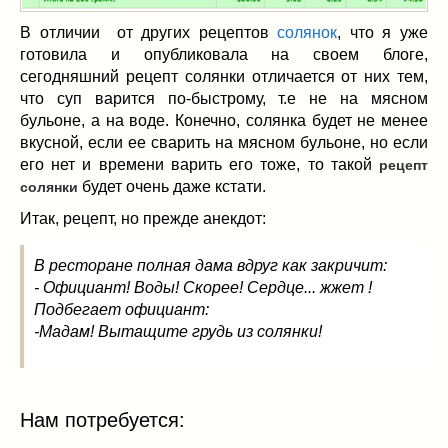
Заначка на зиму!
(29)
Грибы
(5)
В отличии от других рецептов
солянок
, что я уже
готовила и опубликовала на своем блоге,
Напитки
(3)
сегодняшний рецепт солянки отличается от них тем,
Овощные заготовки
(11)
что суп варится по-быстрому, т.е не на мясном
Сладкие заготовки
(10)
бульоне, а на воде. Конечно, солянка будет не менее
Поговорим о
(19)
вкусной, если ее сварить на мясном бульоне, но если
конкурсы
(7)
его нет и времени варить его тоже, то такой
рецепт
будет очень даже кстати.
продуктах
(2)
солянки
разном
(9)
Итак, рецепт, но прежде анекдот:
Постные рецепты
(8)
Праздничные блюда
(21)
В ресторане полная дама вдруг как закричит:
- Официант! Воды! Скорее! Сердце... жжет !
8 марта
(1)
Подбегает официант:
День всех влюбленных
(3)
-Мадам! Вытащите грудь из солянки!
мужские даты
(1)
Новогоднее меню
(9)
Пасха
(7)
Нам потребуется: