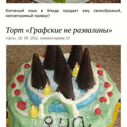
Заначка на зиму!
(29)
Грибы
(5)
Копченый язык в блюде придает ему своеобразный,
неповторимый привкус!
Напитки
(3)
Овощные заготовки
(11)
Торт «Графские не развалины»
Сладкие заготовки
(10)
Поговорим о
(19)
торты
. 19. 08. 2011. комментариев 14
конкурсы
(7)
продуктах
(2)
разном
(9)
Постные рецепты
(8)
Праздничные блюда
(21)
8 марта
(1)
День всех влюбленных
(3)
мужские даты
(1)
Новогоднее меню
(9)
Пасха
(7)