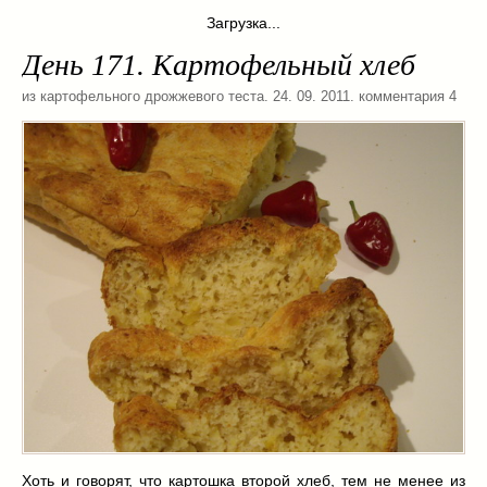
из слоеного теста
(8)
Загрузка...
на пикник
(13)
День 171. Картофельный хлеб
ни то, ни се
(3)
из картофельного дрожжевого теста
. 24. 09. 2011. комментария 4
рецепты для пароварки
(5)
салаты
(198)
сладкие блюда
(9)
супы
(99)
борщ
(5)
молочные
(4)
свекольник
(2)
солянка
(4)
суп с фрикадельками
(8)
суп-пюре
(10)
холодные супы
(22)
тушеное
(42)
Вкусные враги фигуры…
(44)
десерты
(2)
Хоть и говорят, что картошка второй хлеб, тем не менее из