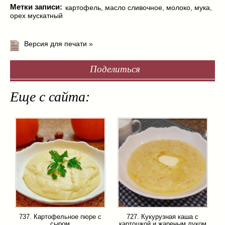
Метки записи:
картофель
,
масло сливочное
,
молоко
,
мука
,
орех мускатный
Версия для печати »
Поделиться
Еще с сайта:
737. Картофельное пюре с
727. Кукурузная каша с
сыром
картошкой и жареным луком