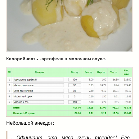
Масленица
(17)
пироги
(8)
рецепты теста
(2)
торты
(12)
без выпечки
(5)
хворост
(1)
Вкусные полезности
(41)
Калорийность картофеля в молочном соусе:
вареное
(0)
жареное
(3)
запекаем
(11)
напитки
(1)
разное
(6)
рыбные блюда
(4)
салаты
(11)
соусы
(1)
Небольшой анекдот:
Супы
(1)
тушеное
(3)
- Официант, это мясо очень твердое! Его