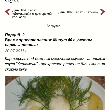
из слоеного теста
(8)
на пикник
День 104. Салат
(13)
День 106. Салат «Летний»
«Домашний» с докторской
ни то, ни се
(3)
колбасой
рецепты для пароварки
(5)
Загрузка...
салаты
(198)
Порций: 2
сладкие блюда
(9)
Время приготовления:
Минут 40 с учетом
супы
(99)
варки картошки
борщ
(5)
20.07.2011 г.
молочные
(4)
Картофель под нежным молочным соусом - аналогом
свекольник
(2)
соуса "бешамель" - прекрасное решение для ужина на
солянка
(4)
скорую руку.
суп с фрикадельками
(8)
суп-пюре
(10)
холодные супы
(22)
тушеное
(42)
Вкусные враги фигуры…
(44)
десерты
(2)