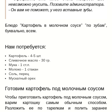
Заначка на зиму!
(29)
невозможно укусить. Позовите администратора.
Грибы
(5)
- Он вам не поможет, у него вставные зубы.
Напитки
(3)
Овощные заготовки
(11)
Блюдо "Картофель в молочном соусе" "по зубам",
Сладкие заготовки
(10)
буквально, всем.
Поговорим о
(19)
конкурсы
(7)
Нам потребуется:
продуктах
(2)
разном
(9)
Картофель - 4-5 шт.
Постные рецепты
(8)
Сливочное масло - 30 гр.
Мука - 1 ст.л.
Праздничные блюда
(21)
Молоко - 1 стакан
8 марта
(1)
Соль, перец
Мускатный орех
День всех влюбленных
(3)
мужские даты
(1)
Готовим картофель под молочным соусом
Новогоднее меню
(9)
Чтобы приготовить картофель под молочным соусом,
Пасха
(7)
варим картошку самым обычным способом.
Разложить ее по тарелкам и полить заранее