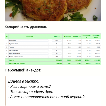
Масленица
(17)
пироги
(8)
рецепты теста
(2)
торты
(12)
:
Калорийность драников
без выпечки
(5)
хворост
(1)
Вкусные полезности
(41)
вареное
(0)
жареное
(3)
запекаем
(11)
напитки
(1)
разное
(6)
Небольшой анекдот:
рыбные блюда
(4)
Диалог в бистро:
салаты
(11)
- У вас картошка есть?
соусы
(1)
- Только картофель фри.
Супы
(1)
- А чем он отличается от полной версии?
тушеное
(3)