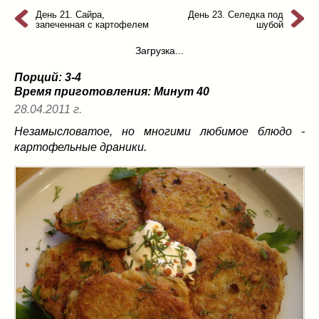
из слоеного теста
(8)
День 21. Сайра,
День 23. Селедка под
запеченная с картофелем
шубой
на пикник
(13)
ни то, ни се
(3)
Загрузка...
рецепты для пароварки
(5)
Порций: 3-4
салаты
(198)
Время приготовления:
Минут 40
сладкие блюда
(9)
28.04.2011 г.
супы
(99)
Незамысловатое, но многими любимое блюдо -
борщ
(5)
картофельные драники.
молочные
(4)
свекольник
(2)
солянка
(4)
суп с фрикадельками
(8)
суп-пюре
(10)
холодные супы
(22)
тушеное
(42)
Вкусные враги фигуры…
(44)
десерты
(2)