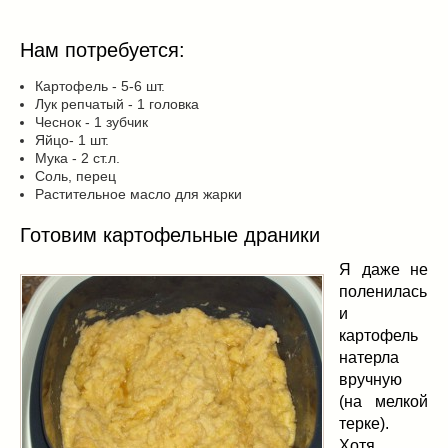
Заначка на зиму!
(29)
Грибы
(5)
Нам потребуется:
Напитки
(3)
Овощные заготовки
(11)
Картофель - 5-6 шт.
Лук репчатый - 1 головка
Сладкие заготовки
(10)
Чеснок - 1 зубчик
Поговорим о
(19)
Яйцо- 1 шт.
Мука - 2 ст.л.
конкурсы
(7)
Соль, перец
продуктах
(2)
Растительное масло для жарки
разном
(9)
Готовим картофельные драники
Постные рецепты
(8)
Праздничные блюда
(21)
Я даже не
8 марта
(1)
поленилась
и
День всех влюбленных
(3)
картофель
мужские даты
(1)
натерла
Новогоднее меню
(9)
вручную
Пасха
(7)
(на мелкой
терке).
Хотя