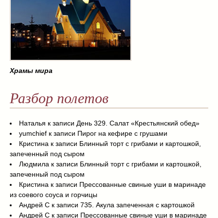
Храмы мира
Разбор полетов
Наталья
к записи
День 329. Салат «Крестьянский обед»
yumchief
к записи
Пирог на кефире с грушами
Кристина
к записи
Блинный торт с грибами и картошкой,
запеченный под сыром
Людмила
к записи
Блинный торт с грибами и картошкой,
запеченный под сыром
Кристина
к записи
Прессованные свиные уши в маринаде
из соевого соуса и горчицы
Андрей С
к записи
735. Акула запеченная с картошкой
Андрей С
к записи
Прессованные свиные уши в маринаде