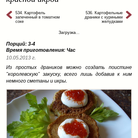
из слоеного теста
(8)
на пикник
534. Картофель
(13)
536. Картофельные
запеченный в томатном
драники с куриными
ни то, ни се
(3)
соке
желудками
рецепты для пароварки
(5)
Загрузка...
салаты
(198)
Порций: 3-4
сладкие блюда
(9)
Время приготовления:
Час
супы
(99)
10.05.2013 г.
борщ
(5)
Из простых драников можно создать поистине
молочные
(4)
"королевскую" закуску, всего лишь добавив к ним
свекольник
(2)
немного сметаны и икры.
солянка
(4)
суп с фрикадельками
(8)
суп-пюре
(10)
холодные супы
(22)
тушеное
(42)
Вкусные враги фигуры…
(44)
десерты
(2)