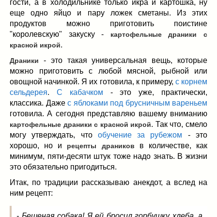
гости, а в холодильнике только икра и картошка, ну
Заначка на зиму!
(29)
еще одно яйцо и пару ложек сметаны. Из этих
Грибы
(5)
продуктов можно приготовить поистине
Напитки
(3)
"королевскую" закуску -
картофельные драники с
Овощные заготовки
(11)
.
красной икрой
Сладкие заготовки
(10)
- это такая универсальная вещь, которые
Драники
Поговорим о
(19)
можно приготовить с любой мясной, рыбной или
конкурсы
(7)
овощной начинкой. Я их готовила, к примеру,
с корнем
продуктах
(2)
сельдерея
.
С кабачком
- это уже, практически,
классика. Даже
с яблоками под брусничным вареньем
разном
(9)
готовила. А сегодня представляю вашему вниманию
Постные рецепты
(8)
. Так что, смело
картофельные драники с красной икрой
Праздничные блюда
(21)
могу утверждать, что
обучение за рубежом
- это
8 марта
(1)
хорошо, но и
в количестве, как
рецепты драников
День всех влюбленных
(3)
минимум, пяти-десяти штук тоже надо знать. В жизни
мужские даты
(1)
это обязательно пригодиться.
Новогоднее меню
(9)
Итак, по традиции рассказываю анекдот, а вслед на
Пасха
(7)
ним рецепт:
- Бешеная собака! Я ей бросил горбушку хлеба, а