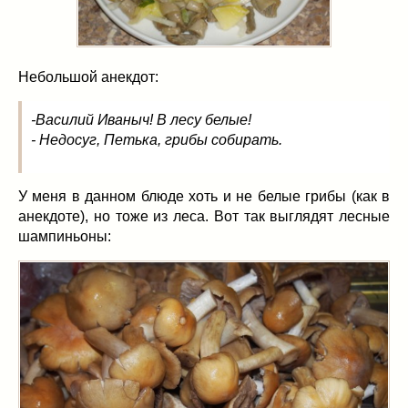
Масленица
(17)
пироги
(8)
рецепты теста
(2)
Небольшой анекдот:
торты
(12)
без выпечки
(5)
-Василий Иваныч! В лесу белые!
хворост
(1)
- Недосуг, Петька, грибы собирать.
Вкусные полезности
(41)
вареное
(0)
У меня в данном блюде хоть и не белые грибы (как в
жареное
(3)
анекдоте), но тоже из леса. Вот так выглядят лесные
запекаем
(11)
шампиньоны:
напитки
(1)
разное
(6)
рыбные блюда
(4)
салаты
(11)
соусы
(1)
Супы
(1)
тушеное
(3)