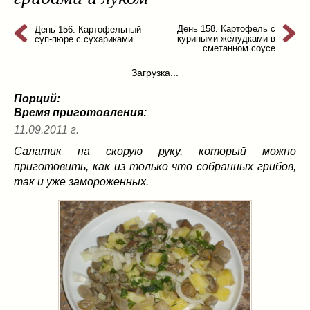
из слоеного теста
(8)
на пикник
(13)
День 158. Картофель с
День 156. Картофельный
куриными желудками в
суп-пюре с сухариками
ни то, ни се
(3)
сметанном соусе
рецепты для пароварки
(5)
Загрузка...
салаты
(198)
Порций:
сладкие блюда
(9)
Время приготовления:
супы
(99)
11.09.2011 г.
борщ
(5)
Салатик на скорую руку, который можно
молочные
(4)
приготовить, как из только что собранных грибов,
свекольник
(2)
так и уже замороженных.
солянка
(4)
суп с фрикадельками
(8)
суп-пюре
(10)
холодные супы
(22)
тушеное
(42)
Вкусные враги фигуры…
(44)
десерты
(2)