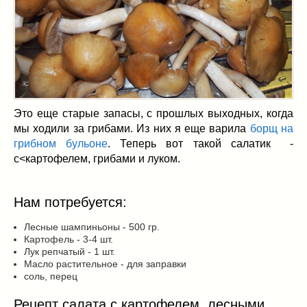
Заначка на зиму!
(29)
Грибы
(5)
Напитки
(3)
Овощные заготовки
(11)
Сладкие заготовки
(10)
Поговорим о
(19)
конкурсы
(7)
Это еще старые запасы, с прошлых выходных, когда
продуктах
(2)
мы ходили за грибами. Из них я еще варила
борщ на
грибном бульоне
. Теперь вот такой салатик -
разном
(9)
с<картофелем, грибами и луком.
Постные рецепты
(8)
Праздничные блюда
(21)
8 марта
(1)
Нам потребуется:
День всех влюбленных
(3)
Лесные шампиньоны - 500 гр.
мужские даты
(1)
Картофель - 3-4 шт.
Лук репчатый - 1 шт.
Новогоднее меню
(9)
Масло растительное - для заправки
Пасха
(7)
соль, перец
Рецепт салата с картофелем, лесными