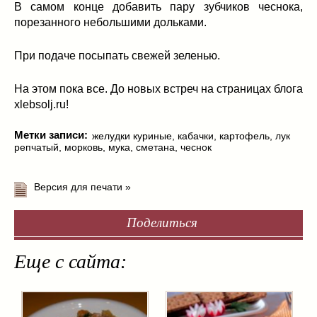
В самом конце добавить пару зубчиков чеснока,
порезанного небольшими дольками.
При подаче посыпать свежей зеленью.
На этом пока все. До новых встреч на страницах блога
xlebsolj.ru!
Метки записи:
желудки куриные
,
кабачки
,
картофель
,
лук
репчатый
,
морковь
,
мука
,
сметана
,
чеснок
Версия для печати »
Поделиться
Еще с сайта: