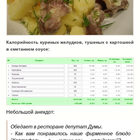
Масленица
(17)
пироги
(8)
рецепты теста
(2)
торты
(12)
без выпечки
(5)
Калорийность куриных желудков, тушеных с картошкой
хворост
(1)
в сметанном соусе:
Вкусные полезности
(41)
вареное
(0)
жареное
(3)
запекаем
(11)
напитки
(1)
разное
(6)
рыбные блюда
(4)
салаты
(11)
Небольшой анекдот:
соусы
(1)
Супы
(1)
Обедает в ресторане депутат Думы.
тушеное
(3)
- Как вам понравилось наше фирменное блюдо