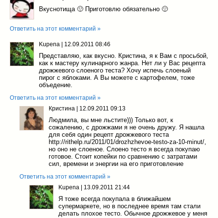
Вкуснотища 🙂 Приготовлю обязательно 🙂
Ответить на этот комментарий »
Kupena
|
12.09.2011 08:46
Представляю, как вкусно. Кристина, я к Вам с просьбой,
как к мастеру кулинарного жанра. Нет ли у Вас рецепта
дрожжевого слоеного теста? Хочу испечь слоеный
пирог с яблоками. А Вы можете с картофелем, тоже
объедение.
Ответить на этот комментарий »
Кристина
|
12.09.2011 09:13
Людмила, вы мне льстите))) Только вот, к
сожалению, с дрожжами я не очень дружу. Я нашла
для себя один рецепт дрожжевого теста
http://rithelp.ru/2011/01/drozhzhevoe-testo-za-10-minut/,
но оно не слоеное. Слоено тесто я всегда покупаю
готовое. Стоит копейки по сравнению с затратами
сил, времени и энергии на его приготовление
Ответить на этот комментарий »
Kupena
|
13.09.2011 21:44
Я тоже всегда покупала в ближайшем
супермаркете, но в последнее время там стали
делать плохое тесто. Обычное дрожжевое у меня