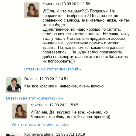
Кристина
|
13.09.2011 11:59
@Оля
, И что мешает? ))) Попробуй. Не
понравится - выбросишь! Цена на них по
сравнению с мясом, значительно, ниже, не так
жалко будет.
Единственное, их надо хорошо почистить,
если на них есть желая пленка. Не знаю, как у
вас, у нас, в Латвии, они продаются хорошо
очищенные - достаточно помыть и можно
тушить. Но, как вспомню, какие они раньше
продавались... Не буду вслух произносить,
дабы не испортить аппетита и не отбить охоту
их попробовать)))
Ответить на этот комментарий »
Галина
|
12.09.2011 14:51
Как все красиво и, наверное, очень вкусно.
Ответить на этот комментарий »
Кристина
|
12.09.2011 15:05
@Галина
, Да, вкусно! Не все, конечно, но
большинство блюд достойны повторения)))
Ответить на этот комментарий »
Kochevaya Elena
|
12.09.2011 10:19