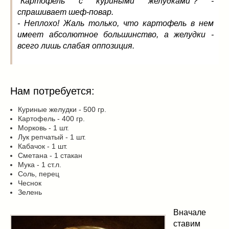
"Картофель с куриными желудками"? -
Заначка на зиму!
(29)
спрашивает шеф-повар.
Грибы
(5)
- Неплохо! Жаль только, что картофель в нем
Напитки
(3)
имеет абсолютное большинство, а желудки -
Овощные заготовки
(11)
всего лишь слабая оппозиция.
Сладкие заготовки
(10)
Поговорим о
(19)
конкурсы
(7)
Нам потребуется:
продуктах
(2)
разном
(9)
Куриные желудки - 500 гр.
Картофель - 400 гр.
Постные рецепты
(8)
Морковь - 1 шт.
Праздничные блюда
(21)
Лук репчатый - 1 шт.
Кабачок - 1 шт.
8 марта
(1)
Сметана - 1 стакан
День всех влюбленных
(3)
Мука - 1 ст.л.
Соль, перец
мужские даты
(1)
Чеснок
Новогоднее меню
(9)
Зелень
Пасха
(7)
Вначале
ставим