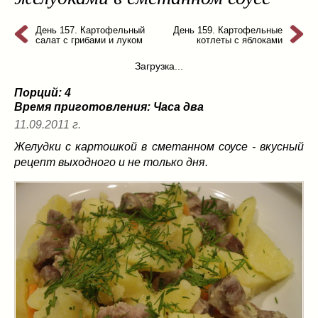
из слоеного теста
(8)
на пикник
(13)
День 157. Картофельный
День 159. Картофельные
салат с грибами и луком
котлеты с яблоками
ни то, ни се
(3)
Загрузка...
рецепты для пароварки
(5)
салаты
(198)
Порций: 4
сладкие блюда
(9)
Время приготовления:
Часа два
супы
(99)
11.09.2011 г.
борщ
(5)
Желудки с картошкой в сметанном соусе - вкусный
молочные
(4)
рецепт выходного и не только дня.
свекольник
(2)
солянка
(4)
суп с фрикадельками
(8)
суп-пюре
(10)
холодные супы
(22)
тушеное
(42)
Вкусные враги фигуры…
(44)
десерты
(2)