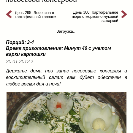
из слоеного теста
(8)
на пикник
(13)
День 300. Картофельное
День 298. Лососина в
пюре с морковно-луковой
картофельной корочке
ни то, ни се
(3)
зажаркой
рецепты для пароварки
(5)
Загрузка...
салаты
(198)
Порций: 3-4
сладкие блюда
(9)
Время приготовления:
Минут 40 с учетом
супы
(99)
варки картошки
борщ
(5)
30.01.2012 г.
молочные
(4)
Держите дома про запас лососевые консервы и
свекольник
(2)
восхитительный салат вам будет обеспечен в
солянка
(4)
любое время дня и ночи!
суп с фрикадельками
(8)
суп-пюре
(10)
холодные супы
(22)
тушеное
(42)
Вкусные враги фигуры…
(44)
десерты
(2)