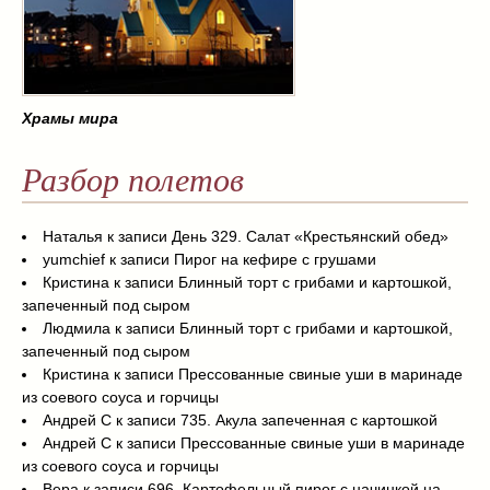
Храмы мира
Разбор полетов
Наталья
к записи
День 329. Салат «Крестьянский обед»
yumchief
к записи
Пирог на кефире с грушами
Кристина
к записи
Блинный торт с грибами и картошкой,
запеченный под сыром
Людмила
к записи
Блинный торт с грибами и картошкой,
запеченный под сыром
Кристина
к записи
Прессованные свиные уши в маринаде
из соевого соуса и горчицы
Андрей С
к записи
735. Акула запеченная с картошкой
Андрей С
к записи
Прессованные свиные уши в маринаде
из соевого соуса и горчицы
Вера
к записи
696. Картофельный пирог с начинкой на