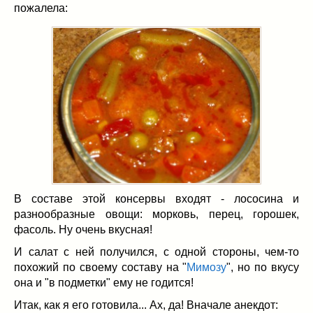
Заначка на зиму!
(29)
пожалела:
Грибы
(5)
Напитки
(3)
Овощные заготовки
(11)
Сладкие заготовки
(10)
Поговорим о
(19)
конкурсы
(7)
продуктах
(2)
разном
(9)
Постные рецепты
(8)
Праздничные блюда
(21)
В составе этой консервы входят - лососина и
8 марта
(1)
разнообразные овощи: морковь, перец, горошек,
День всех влюбленных
(3)
фасоль. Ну очень вкусная!
мужские даты
(1)
И салат с ней получился, с одной стороны, чем-то
Новогоднее меню
(9)
похожий по своему составу на "
Мимозу
", но по вкусу
Пасха
(7)
она и "в подметки" ему не годится!
Итак, как я его готовила... Ах, да! Вначале анекдот: