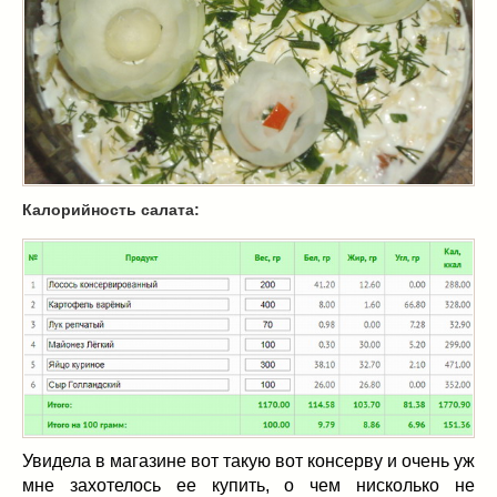
Масленица
(17)
пироги
(8)
рецепты теста
(2)
торты
(12)
без выпечки
(5)
хворост
(1)
Вкусные полезности
(41)
Калорийность салата:
вареное
(0)
жареное
(3)
запекаем
(11)
напитки
(1)
разное
(6)
рыбные блюда
(4)
салаты
(11)
соусы
(1)
Супы
(1)
Увидела в магазине вот такую вот консерву и очень уж
тушеное
(3)
мне захотелось ее купить, о чем нисколько не