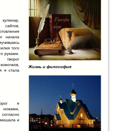
кулинар,
 сайтов,
отовления
ог начала
мучившись
силия того
го руками.
ы творог
 комочков,
Жизнь и философия
я я стала
ворог я
 ножами,
 согласно
емешала и