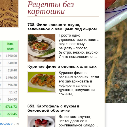
Рецепты без
картошки
738. Филе красного окуня,
запеченное с овощами под сыром
Просто одно
удовольствие готовить
окуня по этому
рецепту - просто,
быстро, нежно, вкусно!
И что немаловажно ...
Куриное филе в овсяных хлопьях
Куриное филе в
овсяных хлопьях, если
его замариновать в
кефире и запечь в
духовке, получается
сочным, ...
653. Картофель с луком в
беконовой оболочке
Во всяком случае,
нестандартное и
ртофеля
, и
оригинальное блюдо...