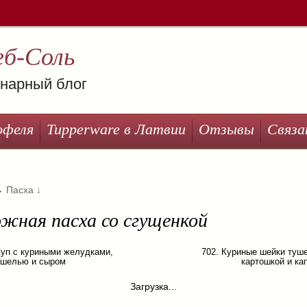
еб-Соль
нарный блог
офеля
Tupperware в Латвии
Отзывы
Связа
→
Пасха
↓
жная пасха со сгущенкой
Суп с куриными желудками,
702. Куриные шейки туш
ишелью и сыром
картошкой и ка
Загрузка...