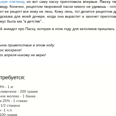
ьную плетенку
, но вот саму пасху приготовила впервые.
Пасху т
виду. Конечно, рецептом творожной пасхи никого не удивишь - гот
ют ее рецепт все кому не лень. Кому лень, тот делится рецептом д
дсказка для моей дочери, когда она вырастет и захочет приготов
кус была как "в детстве"...
 анекдот про Пасху, которая в этом году для католиков пришлась
ьное приветствие в этом году:
ос воскресе!
го апреля никому не верю!
требуется:
9% - 1 кг
ливочное - 200 грамм
ое молоко - 1 банка
 25% - 1 стакан
 1/2 стакана
 -1 ч.л.
 100 грамм