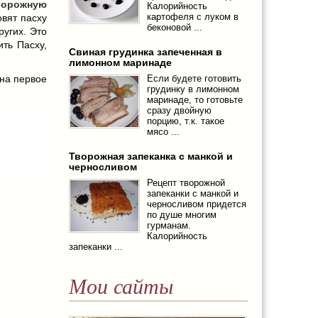
ворожную
Калорийность
картофеля с луком в
овят пасху
беконовой ...
ругих. Это
ить Пасху,
Свиная грудинка запеченная в
лимонном маринаде
 на первое
Если будете готовить
грудинку в лимонном
маринаде, то готовьте
сразу двойную
порцию, т.к. такое
мясо ...
Творожная запеканка с манкой и
черносливом
Рецепт творожной
запеканки с манкой и
черносливом придется
по душе многим
гурманам.
Калорийность
запеканки ...
Мои сайты