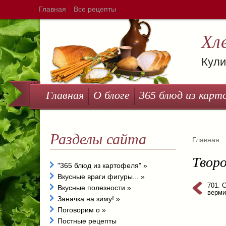
Главная
Все рецепты
Хл
Кули
Главная
О блоге
365 блюд из карт
Разделы сайта
Главная
Творо
"365 блюд из картофеля"
»
Вкусные враги фигуры...
»
701. 
Вкусные полезности
»
верм
Заначка на зиму!
»
Поговорим о
»
Постные рецепты