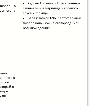
Андрей С
к записи
Прессованные
творог в
свиные уши в маринаде из соевого
яем его с
соуса и горчицы
Вера
к записи
696. Картофельный
пирог с начинкой на сковороде (или
большой драник)
 этой
ня нет, а
ростым
оторый я
нутрь
шуюся