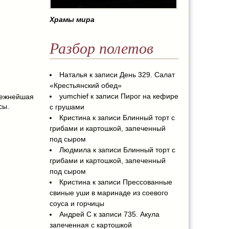
Храмы мира
Разбор полетов
Наталья
к записи
День 329. Салат
«Крестьянский обед»
yumchief
к записи
Пирог на кефире
ежнейшая
сы.
с грушами
Кристина
к записи
Блинный торт с
грибами и картошкой, запеченный
под сыром
Людмила
к записи
Блинный торт с
грибами и картошкой, запеченный
под сыром
Кристина
к записи
Прессованные
свиные уши в маринаде из соевого
соуса и горчицы
Андрей С
к записи
735. Акула
запеченная с картошкой