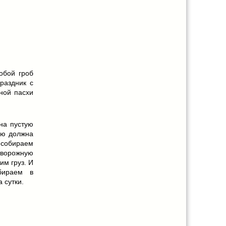
обой гроб
раздник с
ной пасхи
на пустую
ию должна
, собираем
творожную
им груз. И
бираем в
 сутки.