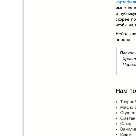
картофел
имеется в
и публику
скорее по
чтобы на в
Небольшой
апреля:
Пасхал
- Христ
- Перво
Нам по
Творог 
Масло с
Сгущенн
Сметана
Сахар -
Ванилин
Изюм -