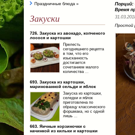
Праздничные блюда
»
Порций:
Время п
Закуски
31.03.201
Простой 
726. Закуска из авокадо, копченого
лосося и картошки
Прелесть
сегодняшнего рецепта
в том, что его
изысканность
достигается
сочетанием малого
количества ...
693. Закуска из картошки,
маринованной сельди и яблок
Закуска из картошки,
селедки и яблок
приготовлена по
образцу классического
форшмака, но с одной
лишь ...
663. Яичные корзиночки с
начинкой из кильки и картошки