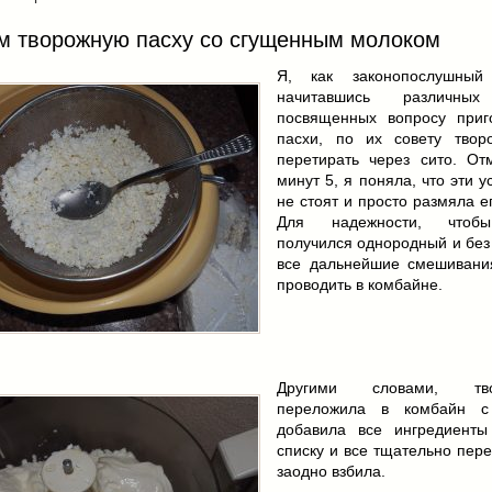
м творожную пасху со сгущенным молоком
Я, как законопослушный 
начитавшись различных
посвященных вопросу приг
пасхи, по их совету твор
перетирать через сито. От
минут 5, я поняла, что эти у
не стоят и просто размяла е
Для надежности, чтоб
получился однородный и без
все дальнейшие смешивани
проводить в комбайне.
Другими словами, т
переложила в комбайн с
добавила все ингредиенты
списку и все тщательно пер
заодно взбила.