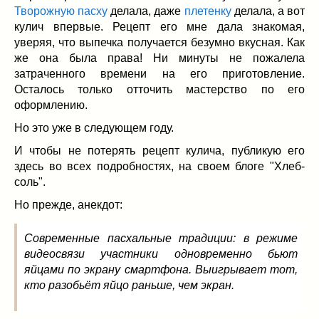
Заначка на зиму!
(29)
Творожную пасху
делала, даже
плетенку
делала, а вот
Грибы
(5)
кулич впервые. Рецепт его мне дала знакомая,
Напитки
(3)
уверяя, что выпечка получается безумно вкусная. Как
же она была права! Ни минуты не пожалела
Овощные заготовки
(11)
затраченного времени на его приготовление.
Сладкие заготовки
(10)
Осталось только отточить мастерство по его
Поговорим о
(19)
оформлению.
конкурсы
(7)
Но это уже в следующем году.
продуктах
(2)
И чтобы не потерять рецепт кулича, публикую его
разном
(9)
здесь во всех подробностях, на своем блоге "Хлеб-
Постные рецепты
(8)
соль".
Праздничные блюда
(21)
Но прежде, анекдот:
8 марта
(1)
День всех влюбленных
(3)
Современные пасхальные традиции: в режиме
мужские даты
(1)
видеосвязи участники одновременно бьют
Новогоднее меню
(9)
яйцами по экрану смартфона. Выигрывает тот,
Пасха
(7)
кто разобьёт яйцо раньше, чем экран.