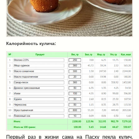
Масленица
(17)
пироги
(8)
рецепты теста
(2)
торты
(12)
без выпечки
(5)
Калорийность кулича:
хворост
(1)
Вкусные полезности
(41)
вареное
(0)
жареное
(3)
запекаем
(11)
напитки
(1)
разное
(6)
рыбные блюда
(4)
салаты
(11)
соусы
(1)
Супы
(1)
тушеное
(3)
Первый раз в жизни сама на Пасху пекла кулич.