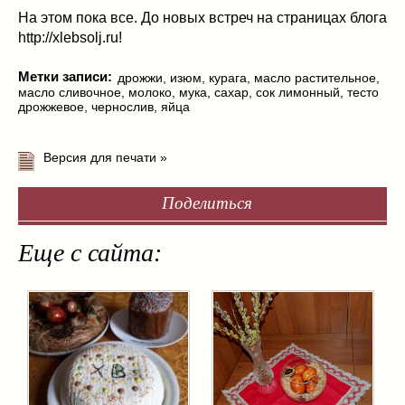
На этом пока все. До новых встреч на страницах блога
http://xlebsolj.ru!
Метки записи:
дрожжи
,
изюм
,
курага
,
масло растительное
,
масло сливочное
,
молоко
,
мука
,
сахар
,
сок лимонный
,
тесто
дрожжевое
,
чернослив
,
яйца
Версия для печати »
Поделиться
Еще с сайта: