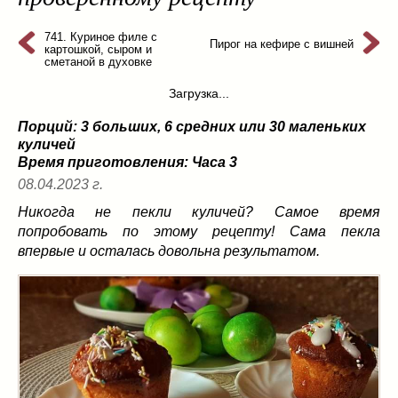
из слоеного теста
(8)
на пикник
741. Куриное филе с
(13)
Пирог на кефире с вишней
картошкой, сыром и
ни то, ни се
(3)
сметаной в духовке
рецепты для пароварки
(5)
Загрузка...
салаты
(198)
Порций: 3 больших, 6 средних или 30 маленьких
сладкие блюда
(9)
куличей
супы
(99)
Время приготовления:
Часа 3
борщ
(5)
08.04.2023 г.
молочные
(4)
Никогда не пекли куличей? Самое время
свекольник
(2)
попробовать по этому рецепту! Сама пекла
солянка
(4)
впервые и осталась довольна результатом.
суп с фрикадельками
(8)
суп-пюре
(10)
холодные супы
(22)
тушеное
(42)
Вкусные враги фигуры…
(44)
десерты
(2)