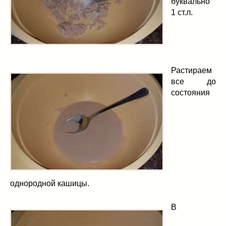
буквально
1 ст.л.
Растираем
все до
состояния
однородной кашицы.
В