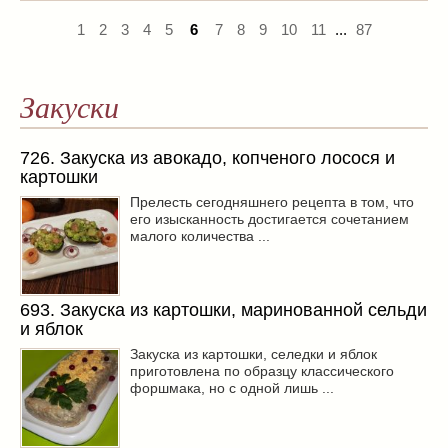
1
2
3
4
5
6
7
8
9
10
11
...
87
Закуски
726. Закуска из авокадо, копченого лосося и
картошки
Прелесть сегодняшнего рецепта в том, что
его изысканность достигается сочетанием
малого количества ...
693. Закуска из картошки, маринованной сельди
и яблок
Закуска из картошки, селедки и яблок
приготовлена по образцу классического
форшмака, но с одной лишь ...