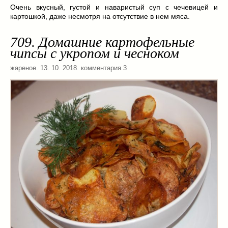
Заначка на зиму!
(29)
Очень вкусный, густой и наваристый суп с чечевицей и
Грибы
(5)
картошкой, даже несмотря на отсутствие в нем мяса.
Напитки
(3)
709. Домашние картофельные
Овощные заготовки
(11)
чипсы с укропом и чесноком
Сладкие заготовки
(10)
жареное
Поговорим о
. 13. 10. 2018. комментария 3
(19)
конкурсы
(7)
продуктах
(2)
разном
(9)
Постные рецепты
(8)
Праздничные блюда
(21)
8 марта
(1)
День всех влюбленных
(3)
мужские даты
(1)
Новогоднее меню
(9)
Пасха
(7)