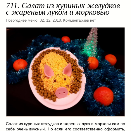
711. Салат из куриных желудков
из слоеного теста
(8)
с жареным луком и морковью
на пикник
(13)
ни то, ни се
(3)
Новогоднее меню
. 02. 12. 2018. Комментариев нет
рецепты для пароварки
(5)
салаты
(198)
сладкие блюда
(9)
супы
(99)
борщ
(5)
молочные
(4)
свекольник
(2)
солянка
(4)
суп с фрикадельками
(8)
суп-пюре
(10)
холодные супы
(22)
тушеное
(42)
Вкусные враги фигуры…
(44)
Салат из куриных желудков и жареных лука и моркови сам по
десерты
(2)
себе очень вкусный. Но если его соответственно оформить,