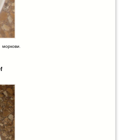
 моркови.
м