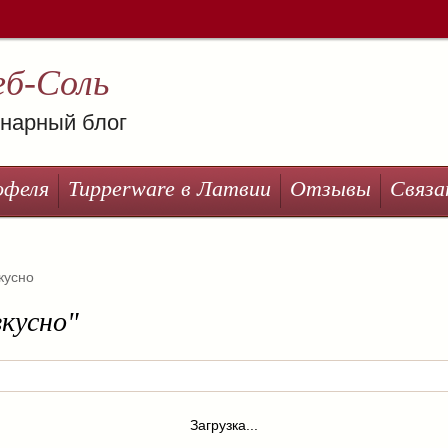
еб-Соль
нарный блог
офеля
Tupperware в Латвии
Отзывы
Связа
кусно
вкусно"
Загрузка...