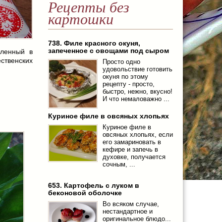
Рецепты без
картошки
738. Филе красного окуня,
запеченное с овощами под сыром
мленный в
ственских
Просто одно
удовольствие готовить
окуня по этому
рецепту - просто,
быстро, нежно, вкусно!
И что немаловажно ...
Куриное филе в овсяных хлопьях
Куриное филе в
овсяных хлопьях, если
его замариновать в
кефире и запечь в
духовке, получается
сочным, ...
653. Картофель с луком в
беконовой оболочке
Во всяком случае,
нестандартное и
оригинальное блюдо...