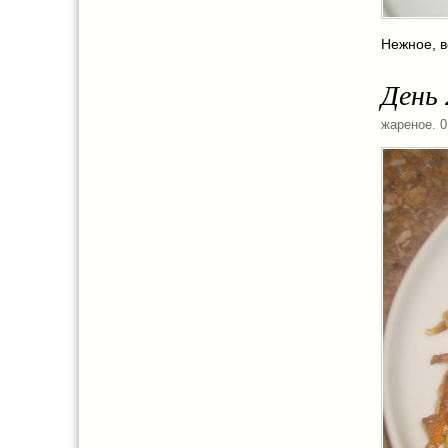
Нежное, в
День
жареное
. 