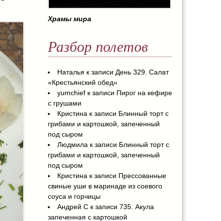
Храмы мира
Разбор полетов
Наталья
к записи
День 329. Салат
«Крестьянский обед»
yumchief
к записи
Пирог на кефире
с грушами
Кристина
к записи
Блинный торт с
грибами и картошкой, запеченный
под сыром
Людмила
к записи
Блинный торт с
грибами и картошкой, запеченный
под сыром
Кристина
к записи
Прессованные
свиные уши в маринаде из соевого
соуса и горчицы
Андрей С
к записи
735. Акула
запеченная с картошкой