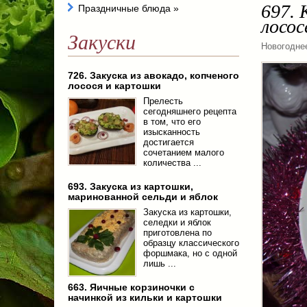
697. 
Праздничные блюда
»
лосос
Закуски
Новогодне
726. Закуска из авокадо, копченого
лосося и картошки
Прелесть
сегодняшнего рецепта
в том, что его
изысканность
достигается
сочетанием малого
количества ...
693. Закуска из картошки,
маринованной сельди и яблок
Закуска из картошки,
селедки и яблок
приготовлена по
образцу классического
форшмака, но с одной
лишь ...
663. Яичные корзиночки с
начинкой из кильки и картошки