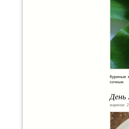
Куриные 
сочные.
День 
жареное
. 