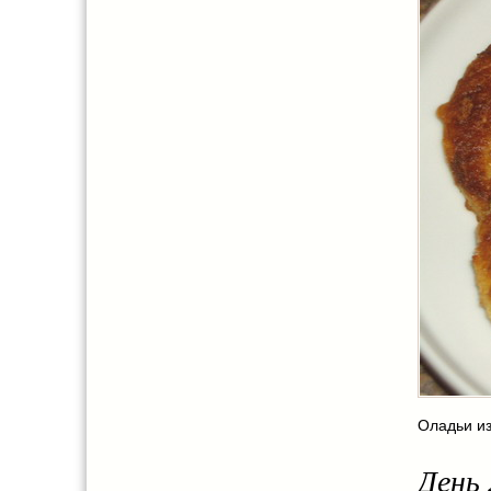
Оладьи из
День 