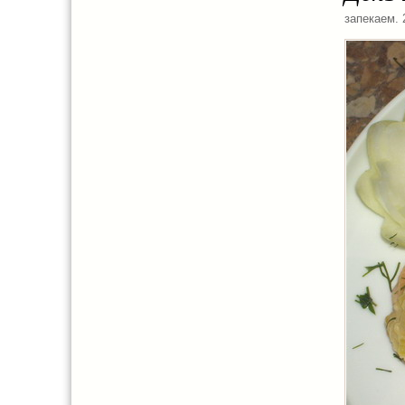
запекаем
.