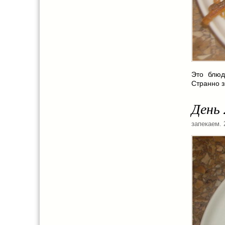
Это блюд
Странно з
День 
запекаем
.