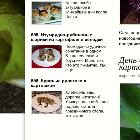
Блюдо особо
актуальное в
ближайшие дни после
Пасхи. ...
Сам реце
659. Изумрудно-рубиновые
новогодн
шарики из картофеля и селедки
празднико
Неожиданно удачное
сочетание в одном
блюде селедки и
День 
брусники. Мало того,
карт
что это пикантно, так
еще ...
жареное
. 
656. Куриные рулетики с
картошкой
Хлеб-соль вам,
дорогие читатели!
Универсальное блюдо,
годное, как для
праздничного стола,
так и для ...