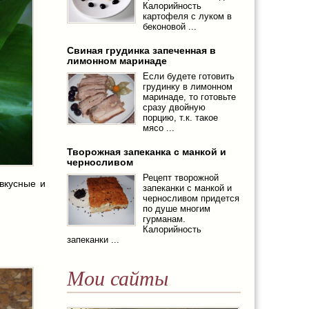
Калорийность
картофеля с луком в
беконовой ...
Свиная грудинка запеченная в
лимонном маринаде
Если будете готовить
грудинку в лимонном
маринаде, то готовьте
сразу двойную
порцию, т.к. такое
мясо ...
Творожная запеканка с манкой и
черносливом
Рецепт творожной
вкусные и
запеканки с манкой и
черносливом придется
по душе многим
гурманам.
Калорийность
запеканки ...
Мои сайты