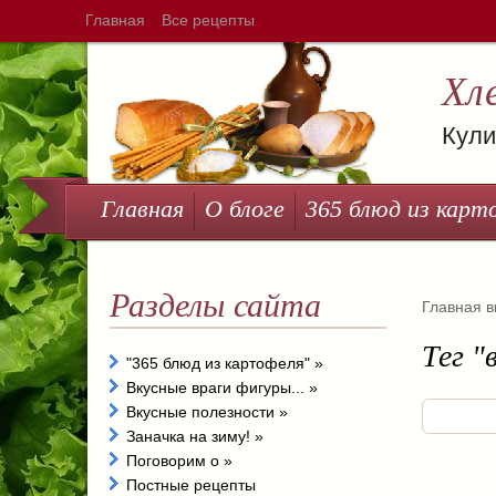
Главная
Все рецепты
Хл
Кули
Главная
О блоге
365 блюд из карт
Разделы сайта
Главная
в
Тег "
"365 блюд из картофеля"
»
Вкусные враги фигуры...
»
Вкусные полезности
»
Заначка на зиму!
»
Поговорим о
»
Постные рецепты