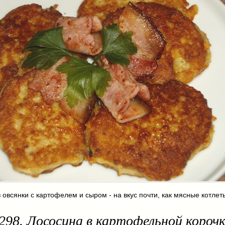
 овсянки с картофелем и сыром - на вкус почти, как мясные котлет
298. Лососина в картофельной корочк