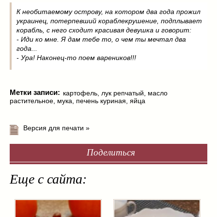
К необитаемому острову, на котором два года прожил
украинец, потерпевший кораблекрушение, подплывает
корабль, с него сходит красивая девушка и говорит:
- Иди ко мне. Я дам тебе то, о чем ты мечтал два
года...
- Ура! Наконец-то поем вареников!!!
Метки записи:
картофель
,
лук репчатый
,
масло
растительное
,
мука
,
печень куриная
,
яйца
Версия для печати »
Поделиться
Еще с сайта: