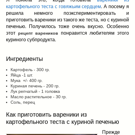
Заначка на зиму!
(29)
картофельного теста с говяжьим сердцем
. А посему я
Грибы
(5)
решила немного поэкспериментировать и
Напитки
(3)
приготовить вареники из такого же теста, но с куриной
Овощные заготовки
(11)
печенью. Получилось тоже очень вкусно. Особенно
Сладкие заготовки
(10)
этот
понравится любителям этого
рецепт вареников
куриного субпродукта.
Поговорим о
(19)
конкурсы
(7)
продуктах
(2)
Ингредиенты
разном
(9)
Картофель - 300 гр.
Постные рецепты
(8)
Яйца -1 шт.
Праздничные блюда
(21)
Мука +/- 400 гр.
Куриная печень - 200 гр.
8 марта
(1)
Лук репчатый - 1 головка
День всех влюбленных
(3)
Масло растительное - 30 гр.
Соль, перец
мужские даты
(1)
Новогоднее меню
(9)
Как приготовить вареники из
Пасха
(7)
картофельного теста с куриной печенью
Прежде