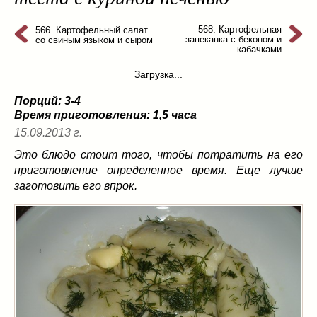
из слоеного теста
(8)
на пикник
(13)
568. Картофельная
566. Картофельный салат
запеканка с беконом и
со свиным языком и сыром
ни то, ни се
(3)
кабачками
рецепты для пароварки
(5)
Загрузка...
салаты
(198)
Порций: 3-4
сладкие блюда
(9)
Время приготовления:
1,5 часа
супы
(99)
15.09.2013 г.
борщ
(5)
Это блюдо стоит того, чтобы потратить на его
молочные
(4)
приготовление определенное время. Еще лучше
свекольник
(2)
заготовить его впрок.
солянка
(4)
суп с фрикадельками
(8)
суп-пюре
(10)
холодные супы
(22)
тушеное
(42)
Вкусные враги фигуры…
(44)
десерты
(2)