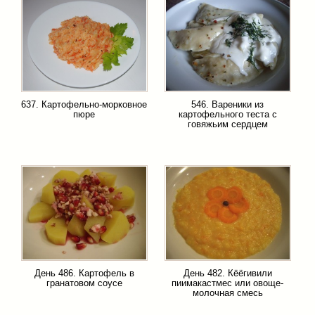
637. Картофельно-морковное
546. Вареники из
пюре
картофельного теста с
говяжьим сердцем
День 486. Картофель в
День 482. Кёёгивили
гранатовом соусе
пиимакастмес или овоще-
молочная смесь