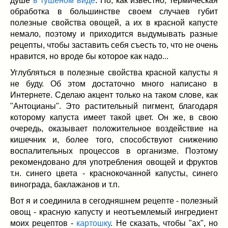
душе
в тушеном виде
. Но, как известно, термическая
Заначка на зиму!
(29)
обработка в большинстве своем случаев губит
Грибы
(5)
полезные свойства овощей, а их в красной капусте
Напитки
(3)
немало, поэтому и приходится выдумывать разные
Овощные заготовки
(11)
рецепты, чтобы заставить себя съесть то, что не очень
Сладкие заготовки
(10)
нравится, но вроде бы которое как надо...
Поговорим о
(19)
Углубляться в полезные свойства красной капусты я
конкурсы
(7)
не буду. Об этом достаточно много написано в
Интернете. Сделаю акцент только на таком слове, как
продуктах
(2)
"Антоцианы". Это растительный пигмент, благодаря
разном
(9)
которому капуста имеет такой цвет. Он же, в свою
Постные рецепты
(8)
очередь, оказывает положительное воздействие на
Праздничные блюда
(21)
кишечник и, более того, способствуют снижению
8 марта
(1)
воспалительных процессов в организме. Поэтому
День всех влюбленных
(3)
рекомендовано для употребления овощей и фруктов
т.н. синего цвета - краснокочанной капусты, синего
мужские даты
(1)
винограда, баклажанов и т.п.
Новогоднее меню
(9)
Вот я и соединила в сегодняшнем рецепте - полезный
Пасха
(7)
овощ - красную капусту и неотъемлемый ингредиент
моих рецептов -
картошку
. Не сказать, чтобы "ах", но