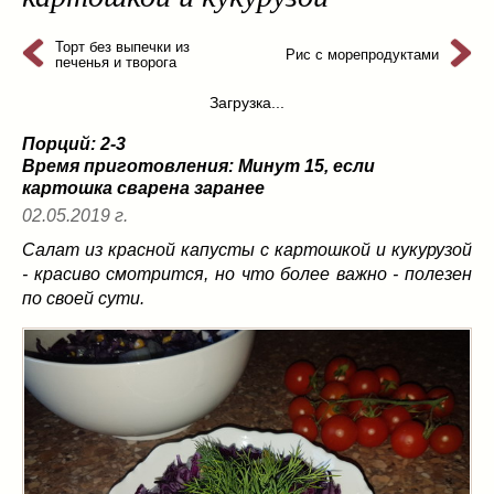
из слоеного теста
(8)
на пикник
(13)
Торт без выпечки из
Рис с морепродуктами
печенья и творога
ни то, ни се
(3)
Загрузка...
рецепты для пароварки
(5)
салаты
(198)
Порций: 2-3
сладкие блюда
(9)
Время приготовления:
Минут 15, если
картошка сварена заранее
супы
(99)
02.05.2019 г.
борщ
(5)
молочные
(4)
Салат из красной капусты с картошкой и кукурузой
- красиво смотрится, но что более важно - полезен
свекольник
(2)
по своей сути.
солянка
(4)
суп с фрикадельками
(8)
суп-пюре
(10)
холодные супы
(22)
тушеное
(42)
Вкусные враги фигуры…
(44)
десерты
(2)