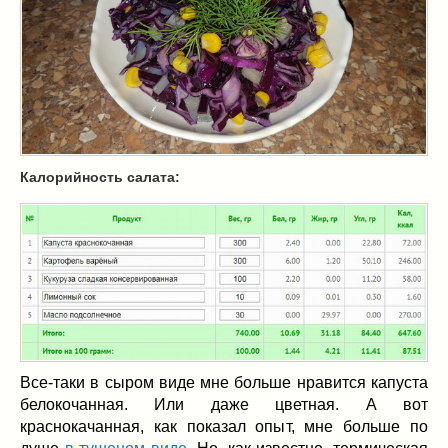
Масленица
(17)
пироги
(8)
рецепты теста
(2)
торты
(12)
без выпечки
(5)
хворост
(1)
Вкусные полезности
(41)
Калорийность салата:
вареное
(0)
жареное
(3)
запекаем
(11)
напитки
(1)
разное
(6)
рыбные блюда
(4)
салаты
(11)
соусы
(1)
Все-таки в сыром виде мне больше нравится капуста
Супы
(1)
белокочанная. Или даже цветная. А вот
краснокачанная, как показал опыт, мне больше по
тушеное
(3)