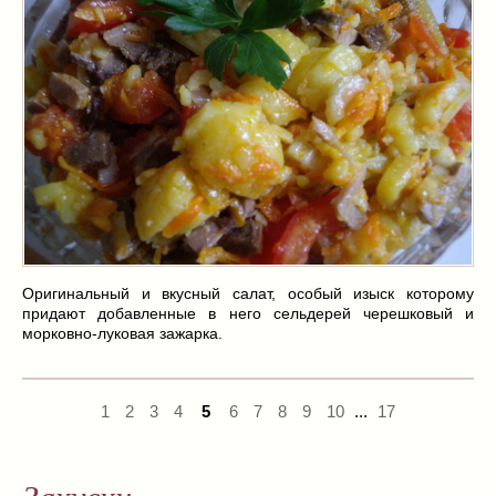
Оригинальный и вкусный салат, особый изыск которому
придают добавленные в него сельдерей черешковый и
морковно-луковая зажарка.
1
2
3
4
5
6
7
8
9
10
...
17