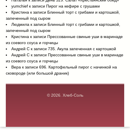
Наталья
к записи
День 329. Салат «Крестьянский обед»
yumchief
к записи
Пирог на кефире с грушами
Кристина
к записи
Блинный торт с грибами и картошкой,
запеченный под сыром
Людмила
к записи
Блинный торт с грибами и картошкой,
запеченный под сыром
Кристина
к записи
Прессованные свиные уши в маринаде
из соевого соуса и горчицы
Андрей С
к записи
735. Акула запеченная с картошкой
Андрей С
к записи
Прессованные свиные уши в маринаде
из соевого соуса и горчицы
Вера
к записи
696. Картофельный пирог с начинкой на
сковороде (или большой драник)
© 2026.
Хлеб-Соль