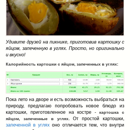
Масленица
(17)
пироги
(8)
рецепты теста
(2)
торты
(12)
без выпечки
(5)
хворост
(1)
Удивите друзей на пикнике, приготовив картошку с
яйцом, запеченную в углях. Просто, но оригинально
Вкусные полезности
(41)
и вкусно!
вареное
(0)
жареное
(3)
Калорийность картошки с яйцом, запеченных в углях:
запекаем
(11)
напитки
(1)
разное
(6)
рыбные блюда
(4)
Пока лето на дворе и есть возможность выбраться на
салаты
(11)
природу, предлагаю попробовать новое блюдо из
соусы
(1)
картошки, приготовленное на костре -
картошка с
Супы
(1)
. От простой картошки,
яйцом, запеченные в углях
тушеное
(3)
запеченной в углях
оно отличается тем, что внутри