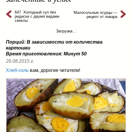
из слоеного теста
(8)
на пикник
647. Холодный суп без
(13)
Малосольные огурцы —
редиски с двумя видами
рецепт от повара
ни то, ни се
(3)
свеклы
рецепты для пароварки
(5)
Загрузка...
салаты
(198)
Порций: В зависимости от количества
сладкие блюда
(9)
картошки
супы
(99)
Время приготовления:
Минут 50
борщ
(5)
26.08.2015 г.
молочные
(4)
Хлеб-соль
вам, дорогие читатели!
свекольник
(2)
солянка
(4)
суп с фрикадельками
(8)
суп-пюре
(10)
холодные супы
(22)
тушеное
(42)
Вкусные враги фигуры…
(44)
десерты
(2)