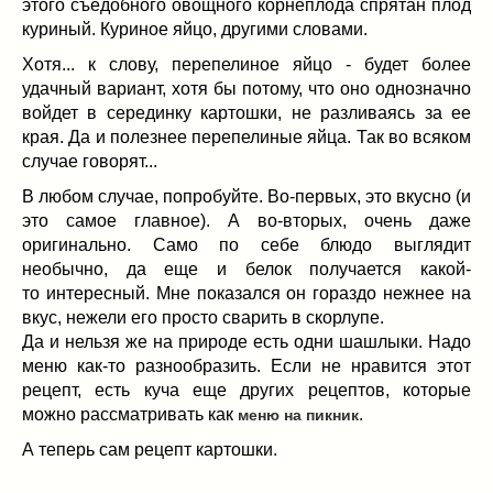
Заначка на зиму!
(29)
этого съедобного овощного корнеплода спрятан плод
куриный. Куриное яйцо, другими словами.
Грибы
(5)
Напитки
(3)
Хотя... к слову, перепелиное яйцо - будет более
удачный вариант, хотя бы потому, что оно однозначно
Овощные заготовки
(11)
войдет в серединку картошки, не разливаясь за ее
Сладкие заготовки
(10)
края. Да и полезнее перепелиные яйца. Так во всяком
Поговорим о
(19)
случае говорят...
конкурсы
(7)
В любом случае, попробуйте. Во-первых, это вкусно (и
продуктах
(2)
это самое главное). А во-вторых, очень даже
разном
(9)
оригинально. Само по себе блюдо выглядит
Постные рецепты
(8)
необычно, да еще и белок получается какой-
Праздничные блюда
(21)
то интересный. Мне показался он гораздо нежнее на
вкус, нежели его просто сварить в скорлупе.
8 марта
(1)
Да и нельзя же на природе есть одни шашлыки. Надо
День всех влюбленных
(3)
меню как-то разнообразить. Если не нравится этот
мужские даты
(1)
рецепт, есть куча еще других рецептов, которые
Новогоднее меню
(9)
можно рассматривать как
.
меню на пикник
Пасха
(7)
А теперь сам рецепт картошки.