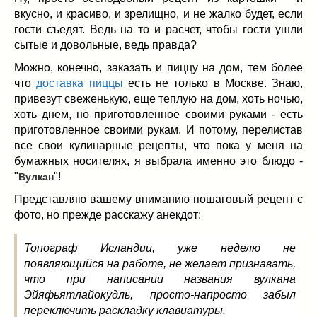
Заначка на зиму!
(29)
вкусно, и красиво, и зрелищно, и не жалко будет, если
Грибы
(5)
гости съедят. Ведь на то и расчет, чтобы гости ушли
Напитки
(3)
сытые и довольные, ведь правда?
Овощные заготовки
(11)
Можно, конечно, заказать и пиццу на дом, тем более
Сладкие заготовки
(10)
что
доставка пиццы
есть не только в Москве. Знаю,
Поговорим о
(19)
привезут свеженькую, еще теплую на дом, хоть ночью,
конкурсы
(7)
хоть днем, но приготовленное своими руками - есть
приготовленное своими рукам. И потому, перелистав
продуктах
(2)
все свои кулинарные рецепты, что пока у меня на
разном
(9)
бумажных носителях, я выбрала именно это блюдо -
Постные рецепты
(8)
"
"!
Вулкан
Праздничные блюда
(21)
Представляю вашему вниманию пошаговый рецепт с
8 марта
(1)
фото, но прежде расскажу анекдот:
День всех влюбленных
(3)
мужские даты
(1)
Топограф Исландии, уже неделю не
Новогоднее меню
(9)
появляющийся на работе, не желает признавать,
что при написании названия вулкана
Пасха
(7)
Эйяфьятлайокудль, просто-напросто забыл
переключить раскладку клавиатуры.