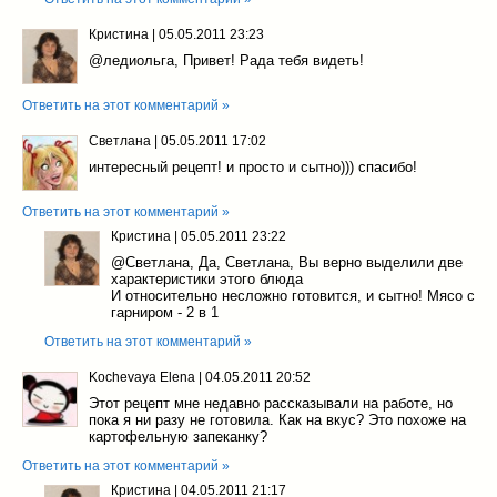
Кристина
|
05.05.2011 23:23
@ледиольга
, Привет! Рада тебя видеть!
Ответить на этот комментарий »
Cветлана
|
05.05.2011 17:02
интересный рецепт! и просто и сытно))) спасибо!
Ответить на этот комментарий »
Кристина
|
05.05.2011 23:22
@Cветлана
, Да, Светлана, Вы верно выделили две
характеристики этого блюда
И относительно несложно готовится, и сытно! Мясо с
гарниром - 2 в 1
Ответить на этот комментарий »
Kochevaya Elena
|
04.05.2011 20:52
Этот рецепт мне недавно рассказывали на работе, но
пока я ни разу не готовила. Как на вкус? Это похоже на
картофельную запеканку?
Ответить на этот комментарий »
Кристина
|
04.05.2011 21:17