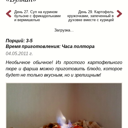
из слоеного теста
(8)
на пикник
День 27. Суп на курином
(13)
День 29. Картофель
бульоне с фрикадельками
кружочками, запеченный в
ни то, ни се
(3)
и вермишелью
духовке вместе с курицей
рецепты для пароварки
(5)
Загрузка...
салаты
(198)
Порций: 3-5
сладкие блюда
(9)
Время приготовления:
Часа полтора
супы
(99)
04.05.2011 г.
борщ
(5)
Необычное обычное! Из простого картофельного
молочные
(4)
пюре и фарша можно приготовить блюдо, которое
свекольник
(2)
будет не только вкусным, но и зрелищным!
солянка
(4)
суп с фрикадельками
(8)
суп-пюре
(10)
холодные супы
(22)
тушеное
(42)
Вкусные враги фигуры…
(44)
десерты
(2)