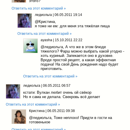
этого?
Ответить на этот комментарий »
ледиольга
|
06.05.2011 19:14
@Кристина
,
я тоже ни ем: для меня эта тяжёлая пища
Ответить на этот комментарий »
ayasha
|
15.10.2011 22:22
@ледиольга
, А что же в этом блюде
тяжелого? Фарш можно выбрать какой угодно -
хоть куриный. Запекается оно в духовке.
Вроде простой рецепт, а какая эффектная
подача! На свой День рождения надо будет
приготовить.
Ответить на этот комментарий »
ледиольга
|
06.05.2011 06:57
кстати: Вулкан любит очень ой свёкор
Но я сама не делала. Свекровь всё делает
Ответить на этот комментарий »
Кристина
|
06.05.2011 09:38
@ледиольга
, Тоже неплохо! Придти в гости на
готовенькое
Ответить на этот комментарий »