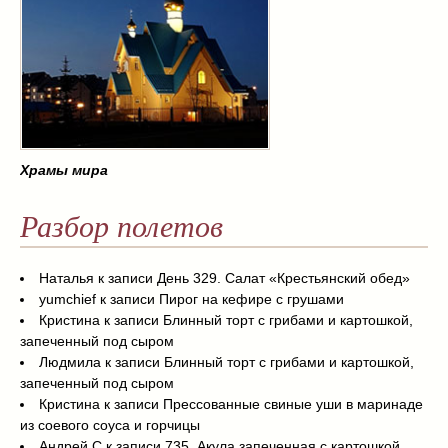
Храмы мира
Разбор полетов
Наталья
к записи
День 329. Салат «Крестьянский обед»
yumchief
к записи
Пирог на кефире с грушами
Кристина
к записи
Блинный торт с грибами и картошкой,
запеченный под сыром
Людмила
к записи
Блинный торт с грибами и картошкой,
запеченный под сыром
Кристина
к записи
Прессованные свиные уши в маринаде
из соевого соуса и горчицы
Андрей С
к записи
735. Акула запеченная с картошкой