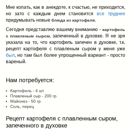
Заначка на зиму!
(29)
Мне копать, как в анекдоте, к счастью, не приходится,
Грибы
(5)
но зато с каждым днем становится
все труднее
Напитки
(3)
придумывать новые
.
блюда из картофеля
Овощные заготовки
(11)
Сегодня представляю вашему вниманию -
картофель
Сладкие заготовки
(10)
, запеченный в духовке. Я не зря
с плавленым сыром
Поговорим о
(19)
указала на то, что картофель запечен в духовке, т.к.
конкурсы
(7)
рецепт картофеля с плавленым сыром у меня уже
продуктах
(2)
был
, но там был более упрощенный вариант - просто
вареный.
разном
(9)
Постные рецепты
(8)
Праздничные блюда
(21)
Нам потребуется:
8 марта
(1)
Картофель - 4 шт.
День всех влюбленных
(3)
Плавленый сыр - 200 гр.
мужские даты
(1)
Майонез - 50 гр.
Соль, перец
Новогоднее меню
(9)
Пасха
(7)
Рецепт картофеля с плавленным сыром,
запеченного в духовке