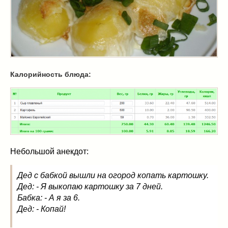
Масленица
(17)
пироги
(8)
рецепты теста
(2)
торты
(12)
без выпечки
(5)
хворост
(1)
Калорийность блюда:
Вкусные полезности
(41)
вареное
(0)
жареное
(3)
запекаем
(11)
напитки
(1)
разное
(6)
Небольшой анекдот:
рыбные блюда
(4)
Дед с бабкой вышли на огород копать картошку.
салаты
(11)
Дед: - Я выкопаю картошку за 7 дней.
соусы
(1)
Бабка: - А я за 6.
Супы
(1)
Дед: - Копай!
тушеное
(3)