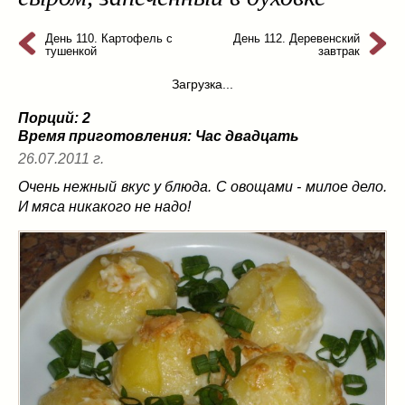
из слоеного теста
(8)
на пикник
(13)
День 110. Картофель с
День 112. Деревенский
тушенкой
завтрак
ни то, ни се
(3)
Загрузка...
рецепты для пароварки
(5)
салаты
(198)
Порций: 2
сладкие блюда
(9)
Время приготовления:
Час двадцать
супы
(99)
26.07.2011 г.
борщ
(5)
Очень нежный вкус у блюда. С овощами - милое дело.
молочные
(4)
И мяса никакого не надо!
свекольник
(2)
солянка
(4)
суп с фрикадельками
(8)
суп-пюре
(10)
холодные супы
(22)
тушеное
(42)
Вкусные враги фигуры…
(44)
десерты
(2)