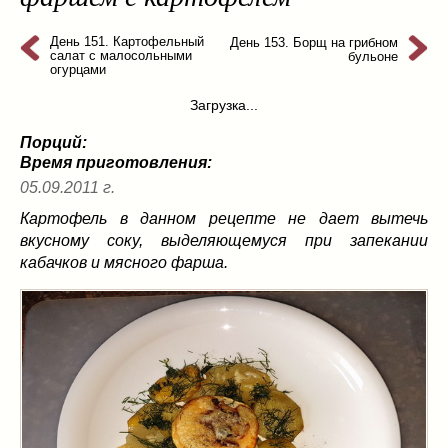
из слоеного теста
(8)
на пикник
День 151. Картофельный
(13)
День 153. Борщ на грибном
салат с малосольными
бульоне
ни то, ни се
(3)
огурцами
рецепты для пароварки
(5)
Загрузка...
салаты
(198)
Порций:
сладкие блюда
(9)
Время приготовления:
супы
(99)
05.09.2011 г.
борщ
(5)
Картофель в данном рецепте не дает вытечь
молочные
(4)
вкусному соку, выделяющемуся при запекании
свекольник
(2)
кабачков и мясного фарша.
солянка
(4)
суп с фрикадельками
(8)
суп-пюре
(10)
холодные супы
(22)
тушеное
(42)
Вкусные враги фигуры…
(44)
десерты
(2)