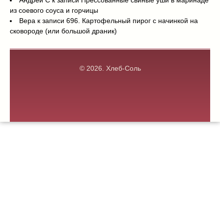
Андрей С
к записи
Прессованные свиные уши в маринаде
из соевого соуса и горчицы
Вера
к записи
696. Картофельный пирог с начинкой на
сковороде (или большой драник)
© 2026.
Хлеб-Соль