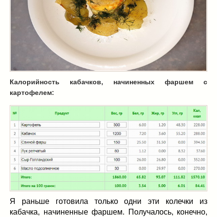
Масленица
(17)
пироги
(8)
рецепты теста
(2)
торты
(12)
без выпечки
(5)
хворост
(1)
Вкусные полезности
(41)
Калорийность кабачков, начиненных фаршем с
картофелем:
вареное
(0)
жареное
(3)
запекаем
(11)
напитки
(1)
разное
(6)
рыбные блюда
(4)
салаты
(11)
соусы
(1)
Супы
(1)
Я раньше готовила только одни эти колечки из
тушеное
(3)
кабачка, начиненные фаршем. Получалось, конечно,