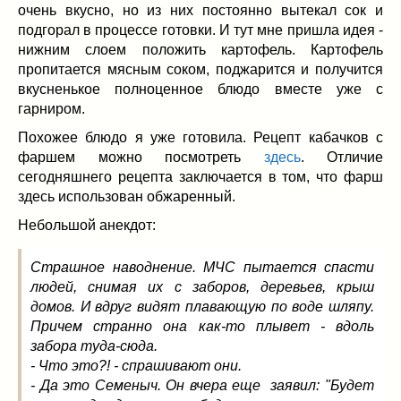
Заначка на зиму!
(29)
очень вкусно, но из них постоянно вытекал сок и
Грибы
(5)
подгорал в процессе готовки. И тут мне пришла идея -
нижним слоем положить картофель. Картофель
Напитки
(3)
пропитается мясным соком, поджарится и получится
Овощные заготовки
(11)
вкусненькое полноценное блюдо вместе уже с
Сладкие заготовки
(10)
гарниром.
Поговорим о
(19)
Похожее блюдо я уже готовила. Рецепт кабачков с
конкурсы
(7)
фаршем можно посмотреть
здесь
. Отличие
продуктах
(2)
сегодняшнего рецепта заключается в том, что фарш
разном
(9)
здесь использован обжаренный.
Постные рецепты
(8)
Небольшой анекдот:
Праздничные блюда
(21)
8 марта
(1)
Страшное наводнение. МЧС пытается спасти
День всех влюбленных
(3)
людей, снимая их с заборов, деревьев, крыш
мужские даты
(1)
домов. И вдруг видят плавающую по воде шляпу.
Причем странно она как-то плывет - вдоль
Новогоднее меню
(9)
забора туда-сюда.
Пасха
(7)
- Что это?! - спрашивают они.
- Да это Семеныч. Он вчера еще заявил: "Будет