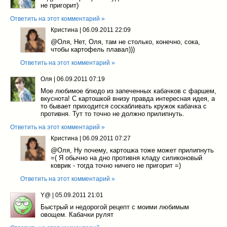
не пригорит)
Ответить на этот комментарий »
Кристина
|
06.09.2011 22:09
@Оля
, Нет, Оля, там не столько, конечно, сока,
чтобы картофель плавал)))
Ответить на этот комментарий »
Оля
|
06.09.2011 07:19
Мое любимое блюдо из запеченных кабачков с фаршем,
вкуснота! С картошкой внизу правда интересная идея, а
то бывает приходится соскабливать кружок кабачка с
противня. Тут то точно не должно прилипнуть.
Ответить на этот комментарий »
Кристина
|
06.09.2011 07:27
@Оля
, Ну почему, картошка тоже может прилипнуть
=( Я обычно на дно противня кладу силиконовый
коврик - тогда точно ничего не пригорит =)
Ответить на этот комментарий »
Y@
|
05.09.2011 21:01
Быстрый и недорогой рецепт с моими любимым
овощем. Кабачки рулят