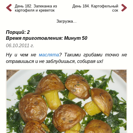
из слоеного теста
(8)
День 182. Запеканка из
День 184. Картофельный
картофеля и креветок
сок
на пикник
(13)
ни то, ни се
(3)
Загрузка...
рецепты для пароварки
(5)
Порций: 2
салаты
(198)
Время приготовления:
Минут 50
сладкие блюда
(9)
06.10.2011 г.
супы
(99)
Ну и чем не
маслята
? Такими грибами точно не
борщ
(5)
отравишься и не заблудишься, собирая их!
молочные
(4)
свекольник
(2)
солянка
(4)
суп с фрикадельками
(8)
суп-пюре
(10)
холодные супы
(22)
тушеное
(42)
Вкусные враги фигуры…
(44)
десерты
(2)