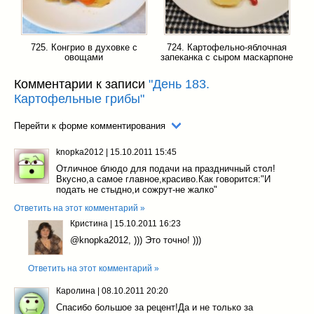
725. Конгрио в духовке с
724. Картофельно-яблочная
овощами
запеканка с сыром маскарпоне
Комментарии к записи
"День 183.
Картофельные грибы"
Перейти к форме комментирования
knopka2012
|
15.10.2011 15:45
Отличное блюдо для подачи на праздничный стол!
Вкусно,а самое главное,красиво.Как говорится:"И
подать не стыдно,и сожрут-не жалко"
Ответить на этот комментарий »
Кристина
|
15.10.2011 16:23
@knopka2012
, ))) Это точно! )))
Ответить на этот комментарий »
Каролина
|
08.10.2011 20:20
Спасибо большое за рецент!Да и не только за