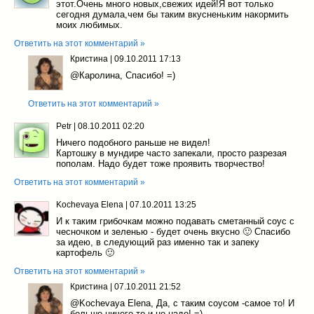
этот.Очень много новых,свежих идей!Я вот только
сегодня думала,чем бы таким вкусненьким накормить
моих любимых.
Ответить на этот комментарий »
Кристина
|
09.10.2011 17:13
@Каролина
, Спасибо! =)
Ответить на этот комментарий »
Petr
|
08.10.2011 02:20
Ничего подобного раньше не видел!
Картошку в мундире часто запекали, просто разрезая
пополам. Надо будет тоже проявить творчество!
Ответить на этот комментарий »
Kochevaya Elena
|
07.10.2011 13:25
И к таким грибочкам можно подавать сметанный соус с
чесночком и зеленью - будет очень вкусно 🙂 Спасибо
за идею, в следующий раз именно так и запеку
картофель 🙂
Ответить на этот комментарий »
Кристина
|
07.10.2011 21:52
@Kochevaya Elena
, Да, с таким соусом -самое то! И
больше ничего-то и не надо! =)