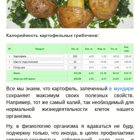
Масленица
(17)
пироги
(8)
рецепты теста
(2)
торты
(12)
Калорийность картофельных грибочков:
без выпечки
(5)
хворост
(1)
Вкусные полезности
(41)
вареное
(0)
жареное
(3)
запекаем
(11)
напитки
(1)
Все мы знаем, что картофель, запеченный
в мундире
разное
(6)
сохраняет максимум своих полезных свойств.
рыбные блюда
(4)
Например, тот же самый калий, так необходимый для
салаты
(11)
нормальной жизнедеятельности клеток нашего
организма.
соусы
(1)
Супы
(1)
Ну, в физиологию организма я вдаваться не буду,
подчеркну только, что иногда, в целях профилактики
тушеное
(3)
сердечно-сосудистых заболеваний, надо есть и