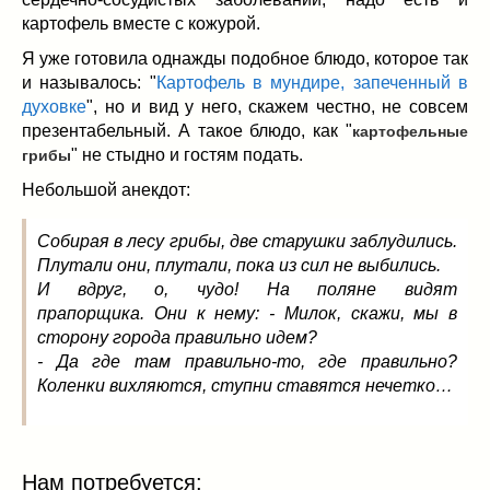
Заначка на зиму!
(29)
картофель вместе с кожурой.
Грибы
(5)
Я уже готовила однажды подобное блюдо, которое так
Напитки
(3)
и называлось: "
Картофель в мундире, запеченный в
Овощные заготовки
(11)
духовке
", но и вид у него, скажем честно, не совсем
Сладкие заготовки
(10)
презентабельный. А такое блюдо, как "
картофельные
Поговорим о
(19)
" не стыдно и гостям подать.
грибы
конкурсы
(7)
Небольшой анекдот:
продуктах
(2)
разном
(9)
Собирая в лесу грибы, две старушки заблудились.
Постные рецепты
(8)
Плутали они, плутали, пока из сил не выбились.
И вдруг, о, чудо! На поляне видят
Праздничные блюда
(21)
прапорщика. Они к нему: - Милок, скажи, мы в
8 марта
(1)
сторону города правильно идем?
День всех влюбленных
(3)
- Да где там правильно-то, где правильно?
мужские даты
(1)
Коленки вихляются, ступни ставятся нечетко…
Новогоднее меню
(9)
Пасха
(7)
Нам потребуется: