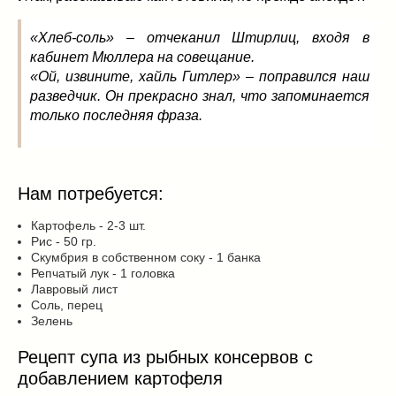
Заначка на зиму!
(29)
Грибы
(5)
«Хлеб-соль» – отчеканил Штирлиц, входя в
Напитки
(3)
кабинет Мюллера на совещание.
Овощные заготовки
(11)
«Ой, извините, хайль Гитлер» – поправился наш
Сладкие заготовки
(10)
разведчик. Он прекрасно знал, что запоминается
только последняя фраза.
Поговорим о
(19)
конкурсы
(7)
продуктах
(2)
разном
(9)
Нам потребуется:
Постные рецепты
(8)
Картофель - 2-3 шт.
Праздничные блюда
(21)
Рис - 50 гр.
8 марта
(1)
Скумбрия в собственном соку - 1 банка
Репчатый лук - 1 головка
День всех влюбленных
(3)
Лавровый лист
мужские даты
(1)
Соль, перец
Зелень
Новогоднее меню
(9)
Пасха
(7)
Рецепт супа из рыбных консервов с
добавлением картофеля