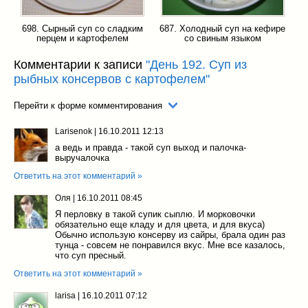
698. Сырный суп со сладким
687. Холодный суп на кефире
перцем и картофелем
со свиным языком
Комментарии к записи
"День 192. Суп из
рыбных консервов с картофелем"
Перейти к форме комментирования
Larisenok
|
16.10.2011 12:13
а ведь и правда - такой суп выход и палочка-
выручалочка
Ответить на этот комментарий »
Оля
|
16.10.2011 08:45
Я перловку в такой супик сыплю. И морковочки
обязательно еще кладу и для цвета, и для вкуса)
Обычно использую консерву из сайры, брала один раз
тунца - совсем не понравился вкус. Мне все казалось,
что суп пресный.
Ответить на этот комментарий »
larisa
|
16.10.2011 07:12