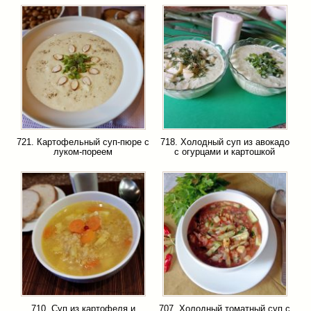
721. Картофельный суп-пюре с
718. Холодный суп из авокадо
луком-пореем
с огурцами и картошкой
710. Суп из картофеля и
707. Холодный томатный суп с