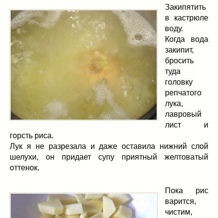
Закипятить
в кастрюле
воду.
Когда вода
закипит,
бросить
туда
головку
репчатого
лука,
лавровый
лист и
горсть риса.
Лук я не разрезала и даже оставила нижний слой
шелухи, он придает супу приятный желтоватый
оттенок.
Пока рис
варится,
чистим,