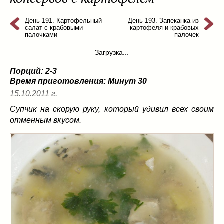
из слоеного теста
(8)
на пикник
День 191. Картофельный
(13)
День 193. Запеканка из
салат с крабовыми
картофеля и крабовых
ни то, ни се
(3)
палочками
палочек
рецепты для пароварки
(5)
Загрузка...
салаты
(198)
Порций: 2-3
сладкие блюда
(9)
Время приготовления:
Минут 30
супы
(99)
15.10.2011 г.
борщ
(5)
Супчик на скорую руку, который удивил всех своим
молочные
(4)
отменным вкусом.
свекольник
(2)
солянка
(4)
суп с фрикадельками
(8)
суп-пюре
(10)
холодные супы
(22)
тушеное
(42)
Вкусные враги фигуры…
(44)
десерты
(2)