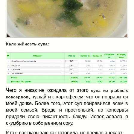
Масленица
(17)
пироги
(8)
рецепты теста
(2)
торты
(12)
без выпечки
(5)
хворост
(1)
Калорийность супа:
Вкусные полезности
(41)
вареное
(0)
жареное
(3)
запекаем
(11)
напитки
(1)
разное
(6)
Чего я никак не ожидала от этого
супа из рыбных
рыбные блюда
(4)
, пускай и с картофелем, что он понравится
консервов
моей дочке. Более того, этот суп понравился всем в
салаты
(11)
моей семьей. Вроде и простенький, но консервы
соусы
(1)
придали свою пикантность блюду. Использовала я
Супы
(1)
скумбрию в собственном соку.
тушеное
(3)
Итак, рассказываю как готовила, но прежде анекдот: