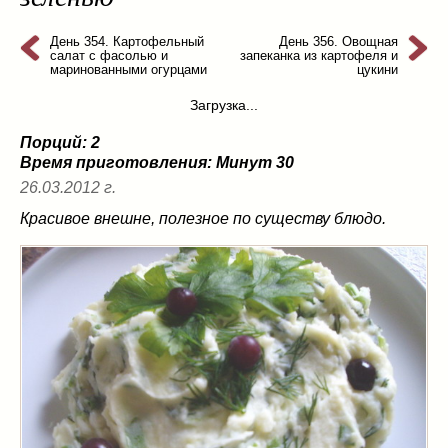
из слоеного теста
(8)
на пикник
День 354. Картофельный
(13)
День 356. Овощная
салат с фасолью и
запеканка из картофеля и
ни то, ни се
(3)
маринованными огурцами
цукини
рецепты для пароварки
(5)
Загрузка...
салаты
(198)
Порций: 2
сладкие блюда
(9)
Время приготовления:
Минут 30
супы
(99)
26.03.2012 г.
борщ
(5)
Красивое внешне, полезное по существу блюдо.
молочные
(4)
свекольник
(2)
солянка
(4)
суп с фрикадельками
(8)
суп-пюре
(10)
холодные супы
(22)
тушеное
(42)
Вкусные враги фигуры…
(44)
десерты
(2)