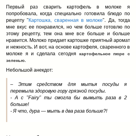
Заначка на зиму!
(29)
Первый раз сварить картофель в молоке я
Грибы
(5)
попробовала, когда специально готовила блюдо по
Напитки
(3)
рецепту "
Картошка, сваренная в молоке
". Да, тогда
Овощные заготовки
(11)
мне вкус ее понравился, но чем больше готовлю по
Сладкие заготовки
(10)
этому рецепту, тем она мне все больше и больше
нравится. Молоко придает картошке приятный аромат
Поговорим о
(19)
и нежность. И вот, на основе картофеля, сваренного в
конкурсы
(7)
молоке я и сделала сегодня
картофельное пюре с
продуктах
(2)
.
зеленью
разном
(9)
Небольшой анекдот:
Постные рецепты
(8)
Праздничные блюда
(21)
– Этим средством для мытья посуды я
8 марта
(1)
перемыла здоровую гору грязной посуды.
День всех влюбленных
(3)
- А с "Fairy" ты смогла бы вымыть раза в 2
мужские даты
(1)
больше!
- Я что, дура — мыть в два раза больше?!
Новогоднее меню
(9)
Пасха
(7)