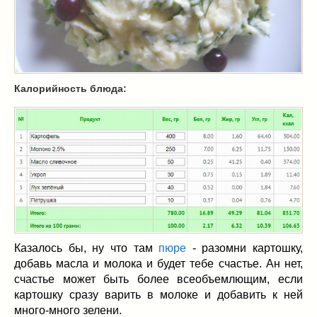
Масленица
(17)
пироги
(8)
рецепты теста
(2)
торты
(12)
без выпечки
(5)
Калорийность блюда:
хворост
(1)
Вкусные полезности
(41)
вареное
(0)
жареное
(3)
запекаем
(11)
напитки
(1)
разное
(6)
рыбные блюда
(4)
салаты
(11)
Казалось бы, ну что там
пюре
- разомни картошку,
добавь масла и молока и будет тебе счастье. Ан нет,
соусы
(1)
счастье может быть более всеобъемлющим, если
Супы
(1)
картошку сразу варить в молоке и добавить к ней
тушеное
(3)
много-много зелени.