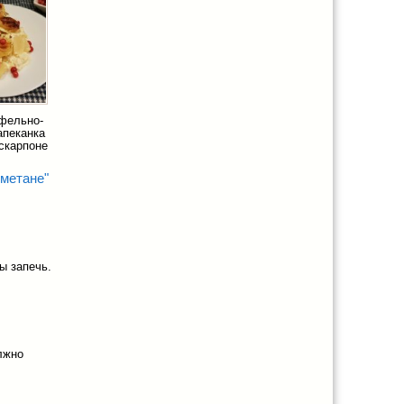
офельно-
апеканка
скарпоне
сметане"
ы запечь.
лжно