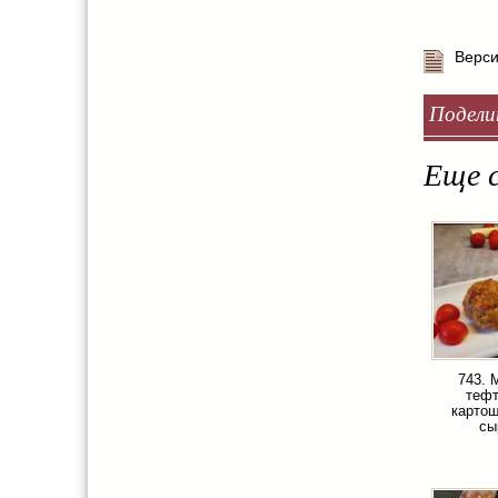
Верси
Подели
Еще с
743. 
тефт
картош
сы