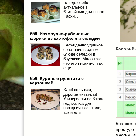
Блюдо особо
актуальное в
ближайшие дни после
Пасхи. ...
659. Изумрудно-рубиновые
шарики из картофеля и селедки
Неожиданно удачное
Калорийн
сочетание в одном
блюде селедки и
брусники. Мало того,
что это пикантно, так
еще ...
656. Куриные рулетики с
картошкой
Хлеб-соль вам,
дорогие читатели!
Универсальное блюдо,
годное, как для
праздничного стола,
так и для ...
Без сомн
простуде
многим д