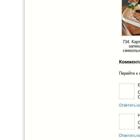
734. Кар
запек
свекольн
Коммент
Перейти к
Е
О
С
Ответить н
О
п
Ответить н