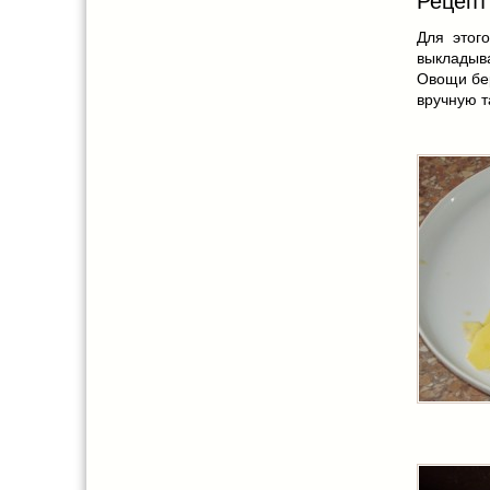
Рецепт
Для этог
выкладыва
Овощи бе
вручную т