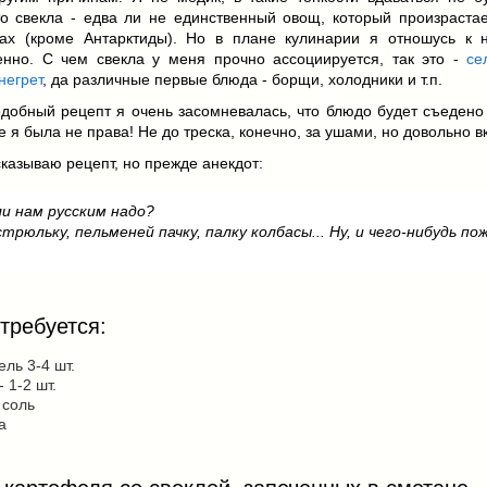
то свекла - едва ли не единственный овощ, который произрастае
тах (кроме Антарктиды). Но в плане кулинарии я отношусь к н
енно. С чем свекла у меня прочно ассоциируется, так это -
се
негрет
, да различные
первые блюда
- борщи, холодники и т.п.
добный рецепт я очень засомневалась, что блюдо будет съедено 
 же я была не права! Не до треска, конечно, за ушами, но довольно в
сказываю рецепт, но прежде анекдот:
и нам русским надо?
трюльку, пельменей пачку, палку колбасы... Ну, и чего-нибудь по
требуется:
ль 3-4 шт.
- 1-2 шт.
 соль
а