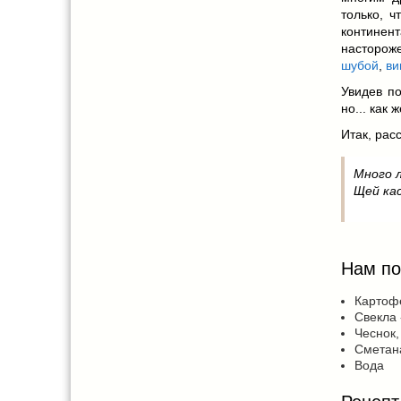
только, ч
континен
насторож
шубой
,
ви
Увидев по
но... как
Итак, рас
Много л
Щей кас
Нам по
Картофе
Свекла 
Чеснок,
Сметан
Вода