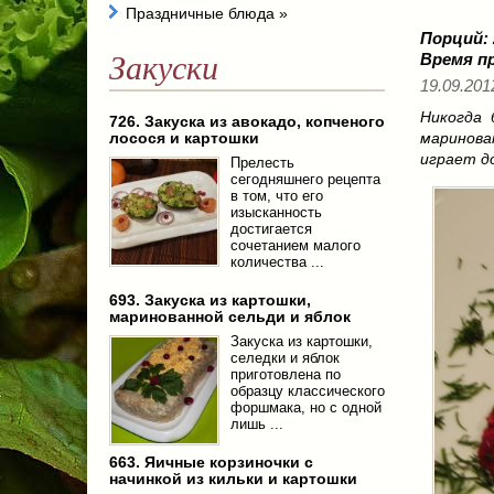
Праздничные блюда
»
Порций:
Закуски
Время п
19.09.201
Никогда 
726. Закуска из авокадо, копченого
лосося и картошки
маринова
играет д
Прелесть
сегодняшнего рецепта
в том, что его
изысканность
достигается
сочетанием малого
количества ...
693. Закуска из картошки,
маринованной сельди и яблок
Закуска из картошки,
селедки и яблок
приготовлена по
образцу классического
форшмака, но с одной
лишь ...
663. Яичные корзиночки с
начинкой из кильки и картошки