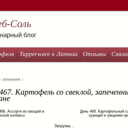
еб-Соль
нарный блог
офеля
Tupperware в Латвии
Отзывы
Связа
→
запекаем
↓
467. Картофель со свеклой, запеченн
ане
466. Ассорти из овощей и
День 468. Картофельный с
рской колбасы
курицей и грецкими о
Загрузка...