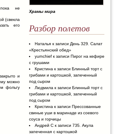
 пока не
Храмы мира
ой (свекла
зать его
Разбор полетов
Наталья
к записи
День 329. Салат
«Крестьянский обед»
yumchief
к записи
Пирог на кефире
с грушами
Кристина
к записи
Блинный торт с
грибами и картошкой, запеченный
закрыто и
под сыром
орму можно
ем фольгу
Людмила
к записи
Блинный торт с
грибами и картошкой, запеченный
под сыром
Кристина
к записи
Прессованные
свиные уши в маринаде из соевого
соуса и горчицы
Андрей С
к записи
735. Акула
запеченная с картошкой