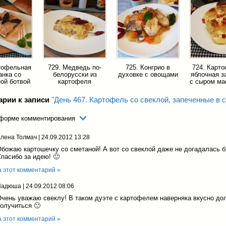
тофельная
729. Медведь по-
725. Конгрио в
724. Карт
анка со
белорусски из
духовке с овощами
яблочная з
ой ботвой
картофеля
с сыром ма
арии к записи
"День 467. Картофель со свеклой, запеченные в 
 форме комментирования
лена Толмач
|
24.09.2012 13:28
божаю картошечку со сметаной! А вот со свеклой даже не догадалась б
пасибо за идею! 🙂
а этот комментарий »
Надюша
|
24.09.2012 08:06
чень уважаю свеклу! В таком дуэте с картофелем наверняка вкусно до
олучиться 🙂
а этот комментарий »