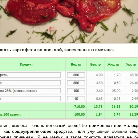
ость картофеля со свеклой, запеченных в сметане:
ения,
свекла
- очень полезный овощ! Ее применяют при малокр
, как общеукрепляющее средство, для улучшения обмена вещ
ругим причинам. Я не медик, в такие тонкости вдаваться не бу