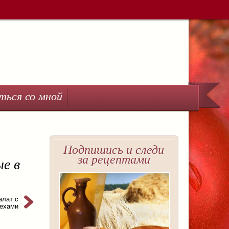
ться со мной
Подпишись и следи
за рецептами
ые в
алат с
рехами