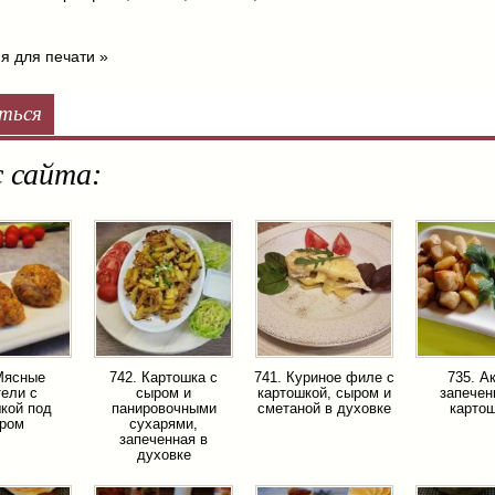
я для печати »
ться
 сайта:
Мясные
742. Картошка с
741. Куриное филе с
735. А
ели с
сыром и
картошкой, сыром и
запечен
кой под
панировочными
сметаной в духовке
карто
ром
сухарями,
запеченная в
духовке