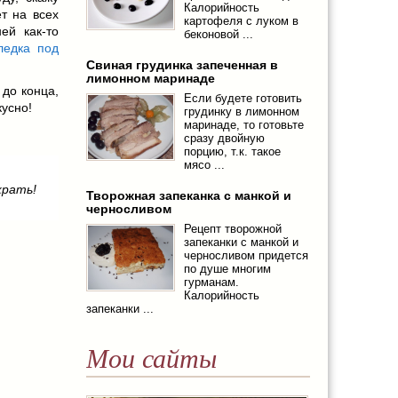
Калорийность
т на всех
картофеля с луком в
ей как-то
беконовой ...
ледка под
Свиная грудинка запеченная в
лимонном маринаде
до конца,
Если будете готовить
кусно!
грудинку в лимонном
маринаде, то готовьте
сразу двойную
порцию, т.к. такое
мясо ...
жрать!
Творожная запеканка с манкой и
черносливом
Рецепт творожной
запеканки с манкой и
черносливом придется
по душе многим
гурманам.
Калорийность
запеканки ...
Мои сайты