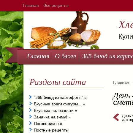
Главная
Все рецепты
Хл
Кули
Главная
О блоге
365 блюд из карт
Разделы сайта
Главная
День 
"365 блюд из картофеля"
»
смет
Вкусные враги фигуры...
»
Вкусные полезности
»
День 
Заначка на зиму!
»
докто
Поговорим о
»
Постные рецепты