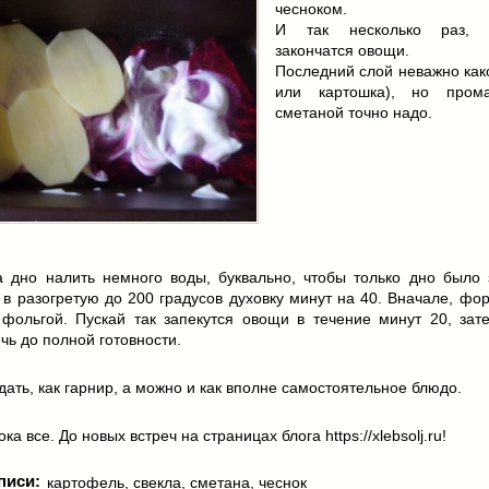
чесноком.
И так несколько раз,
закончатся овощи.
Последний слой неважно как
или картошка), но прома
сметаной точно надо.
а дно налить немного воды, буквально, чтобы только дно было 
 в разогретую до 200 градусов духовку минут на 40. Вначале, ф
 фольгой. Пускай так запекутся овощи в течение минут 20, зат
ечь до полной готовности.
ать, как гарнир, а можно и как вполне самостоятельное блюдо.
ка все. До новых встреч на страницах блога https://xlebsolj.ru!
писи:
картофель
,
свекла
,
сметана
,
чеснок