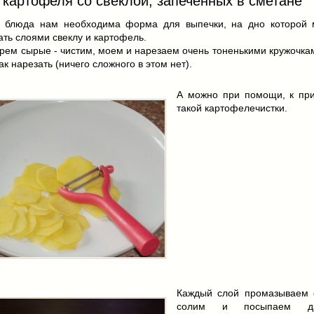
 картофеля со свеклой, запеченных в сметане
о блюда нам необходима форма для выпечки, на дно которой
ть слоями свеклу и картофель.
рем сырые - чистим, моем и нарезаем очень тоненькими кружочка
ак нарезать (ничего сложного в этом нет).
А можно при помощи, к при
такой картофелечистки.
Каждый слой промазываем 
солим и посыпаем да