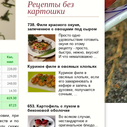
Рецепты без
картошки
738. Филе красного окуня,
запеченное с овощами под сыром
Просто одно
удовольствие готовить
окуня по этому
рецепту - просто,
быстро, нежно, вкусно!
И что немаловажно ...
Куриное филе в овсяных хлопьях
Куриное филе в
овсяных хлопьях, если
его замариновать в
кефире и запечь в
духовке, получается
сочным, ...
653. Картофель с луком в
беконовой оболочке
овии, при
Во всяком случае,
еств и по
нестандартное и
оригинальное блюдо...
ду, скажу