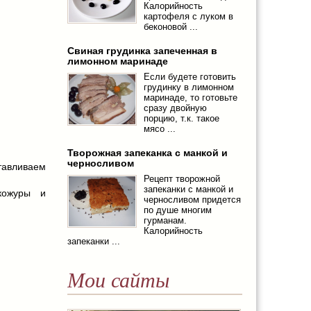
Калорийность
картофеля с луком в
беконовой ...
Свиная грудинка запеченная в
лимонном маринаде
Если будете готовить
грудинку в лимонном
маринаде, то готовьте
сразу двойную
порцию, т.к. такое
мясо ...
Творожная запеканка с манкой и
черносливом
авливаем
Рецепт творожной
запеканки с манкой и
кожуры и
черносливом придется
.
по душе многим
гурманам.
Калорийность
запеканки ...
Мои сайты