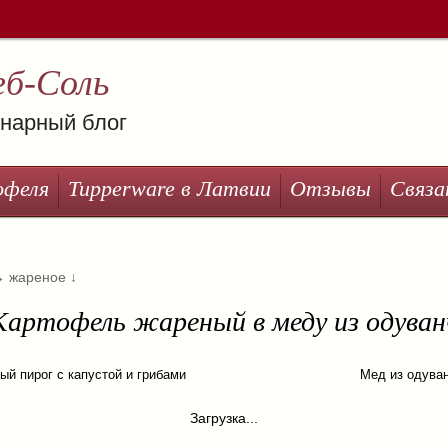
еб-Соль
нарный блог
офеля
Tupperware в Латвии
Отзывы
Связа
→
жареное
↓
Картофель жареный в меду из одуван
ый пирог с капустой и грибами
Мед из одува
Загрузка...