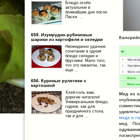
Блюдо особо
актуальное в
ближайшие дни после
Пасхи. ...
659. Изумрудно-рубиновые
Калорийн
шарики из картофеля и селедки
Неожиданно удачное
сочетание в одном
блюде селедки и
брусники. Мало того,
что это пикантно, так
еще ...
656. Куриные рулетики с
картошкой
Хлеб-соль вам,
Мед из о
дорогие читатели!
опубликов
Универсальное блюдо,
совместим
годное, как для
праздничного стола,
удивлять
так и для ...
меда и г
мед. По
одуванч
посмотрет