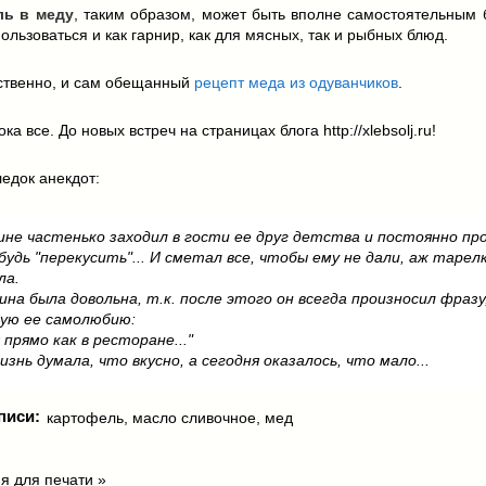
ль в меду
, таким образом, может быть вполне самостоятельным 
ользоваться и как гарнир, как для мясных, так и рыбных блюд.
бственно, и сам обещанный
рецепт меда из одуванчиков
.
ка все. До новых встреч на страницах блога http://xlebsolj.ru!
едок анекдот:
не частенько заходил в гости ее друг детства и постоянно пр
будь "перекусить"... И сметал все, чтобы ему не дали, аж тарел
ла.
на была довольна, т.к. после этого он всегда произносил фразу
ую ее самолюбию:
 прямо как в ресторане..."
жизнь думала, что вкусно, а сегодня оказалось, что мало...
писи:
картофель
,
масло сливочное
,
мед
я для печати »