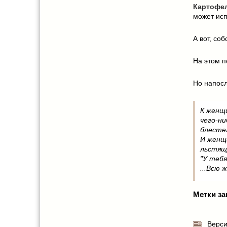
Картофе
может исп
А вот, со
На этом по
Но напосл
К женщи
чего-ни
блесте
И женщи
льстящ
"У тебя
...Всю 
Метки за
Верси