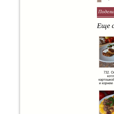
Подели
Еще с
732. 
котл
картошкой
и корнем