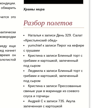
ондиции.
обжарить
Храмы мира
чется это
Разбор полетов
актически
Наталья
к записи
День 329. Салат
ковородки
«Крестьянский обед»
yumchief
к записи
Пирог на кефире
меду еще
мед начнет
с грушами
 время он
Кристина
к записи
Блинный торт с
лотистой
грибами и картошкой, запеченный
под сыром
Людмила
к записи
Блинный торт с
грибами и картошкой, запеченный
под сыром
Кристина
к записи
Прессованные
свиные уши в маринаде из соевого
соуса и горчицы
Андрей С
к записи
735. Акула
запеченная с картошкой