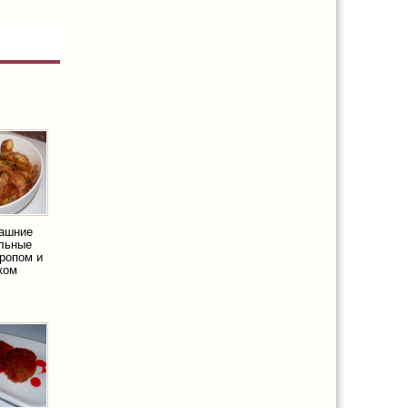
машние
льные
кропом и
ком