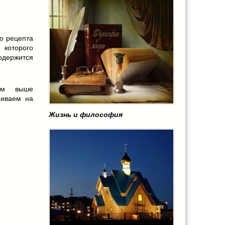
го рецепта
 которого
одержится
ным выше
риваем на
Жизнь и философия