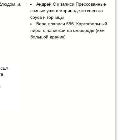
блюдом, а
Андрей С
к записи
Прессованные
свиные уши в маринаде из соевого
соуса и горчицы
Вера
к записи
696. Картофельный
пирог с начинкой на сковороде (или
большой драник)
осил
ка
,