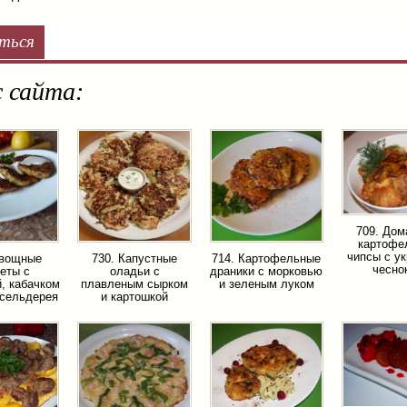
ться
 сайта:
709. До
картофе
чипсы с у
Овощные
730. Капустные
714. Картофельные
чесно
еты с
оладьи с
драники с морковью
, кабачком
плавленым сырком
и зеленым луком
 сельдерея
и картошкой