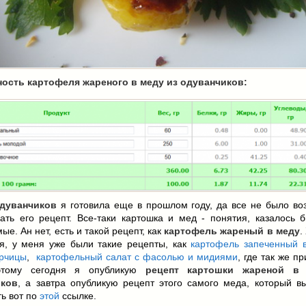
ость картофеля жареного в меду из одуванчиков:
дуванчиков
я готовила еще в прошлом году, да все не было во
ать его рецепт. Все-таки картошка и мед - понятия, казалось б
ые. Ан нет, есть и такой рецепт, как
картофель жареный в меду
.
ся, у меня уже были такие рецепты, как
картофель запеченный в
орчицы
,
картофельный салат с фасолью и мидиями
, где так же пр
этому сегодня я опубликую
рецепт картошки жареной в
иков
, а завтра опубликую рецепт этого самого меда, который в
ь вот по
этой
ссылке.