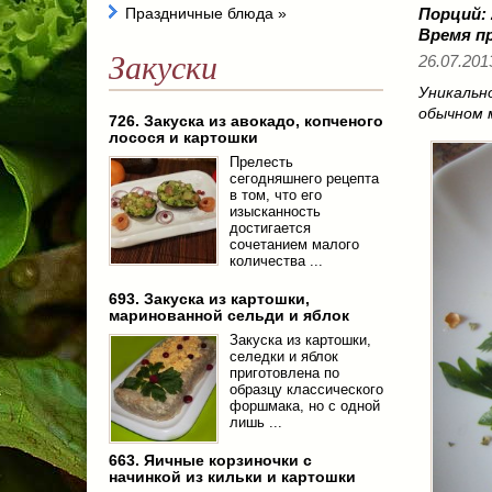
Праздничные блюда
»
Порций:
Время п
Закуски
26.07.201
Уникальн
обычном м
726. Закуска из авокадо, копченого
лосося и картошки
Прелесть
сегодняшнего рецепта
в том, что его
изысканность
достигается
сочетанием малого
количества ...
693. Закуска из картошки,
маринованной сельди и яблок
Закуска из картошки,
селедки и яблок
приготовлена по
образцу классического
форшмака, но с одной
лишь ...
663. Яичные корзиночки с
начинкой из кильки и картошки