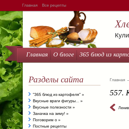
Главная
Все рецепты
Хл
Кули
Главная
О блоге
365 блюд из карт
Разделы сайта
Главная
557. 
"365 блюд из картофеля"
»
Вкусные враги фигуры...
»
Вкусные полезности
»
Ленив
Заначка на зиму!
»
Поговорим о
»
Постные рецепты