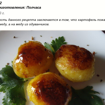
 2
риготовления:
Полчаса
3 г.
ость данного рецепта заключается в том, что картофель пожа
еду, а на меду из одуванчиков.