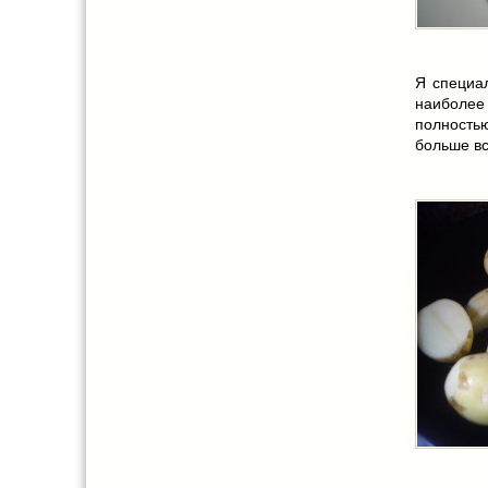
Я специал
наиболе
полность
больше вс