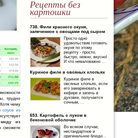
Рецепты без
картошки
738. Филе красного окуня,
запеченное с овощами под сыром
Просто одно
удовольствие готовить
окуня по этому
рецепту - просто,
быстро, нежно, вкусно!
И что немаловажно ...
Куриное филе в овсяных хлопьях
Куриное филе в
овсяных хлопьях, если
его замариновать в
зможности
кефире и запечь в
духовке, получается
ы, трудно
сочным, ...
 Хотя чему
 соусе из
653. Картофель с луком в
исутствует
беконовой оболочке
 меду из
Во всяком случае,
ы сможете
нестандартное и
оригинальное блюдо...