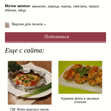
Метки записи:
ванилин
,
корица
,
манка
,
сметана
,
творог
,
яблоки
,
яйца
Версия для печати »
Поделиться
Еще с сайта:
Куриное филе в овсяных
хлопьях
738. Филе красного окуня,