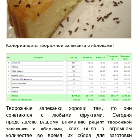
Масленица
(17)
пироги
(8)
рецепты теста
(2)
торты
(12)
без выпечки
(5)
хворост
(1)
Калорийность творожной запеканки с яблоками:
Вкусные полезности
(41)
вареное
(0)
жареное
(3)
запекаем
(11)
напитки
(1)
разное
(6)
рыбные блюда
(4)
салаты
(11)
Творожные запеканки хороши тем, что они
сочетаются с любыми фруктами. Сегодня
соусы
(1)
представляю вашему вниманию
рецепт творожной
Супы
(1)
, коих было в огромном
запеканки с яблоками
тушеное
(3)
количестве во время их сбора для заготовки