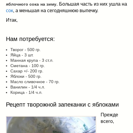
Заначка на зиму!
(29)
. Большая часть из них ушла на
яблочного сока на зиму
Грибы
(5)
сок
, а меньшая на сегодняшнюю выпечку.
Напитки
(3)
Итак,
Овощные заготовки
(11)
Сладкие заготовки
(10)
Нам потребуется:
Поговорим о
(19)
конкурсы
(7)
Творог - 500 гр.
Яйца - 3 шт.
продуктах
(2)
Манная крупа - 3 ст.л.
разном
(9)
Сметана - 100 гр.
Постные рецепты
(8)
Сахар +/- 200 гр.
Яблоки - 500 гр.
Праздничные блюда
(21)
Масло сливочное - 70 гр.
8 марта
(1)
Ванилин - 1/4 ч.л.
Корица - 1/4 ч.л.
День всех влюбленных
(3)
мужские даты
(1)
Рецепт творожной запеканки с яблоками
Новогоднее меню
(9)
Прежде
Пасха
(7)
всего,