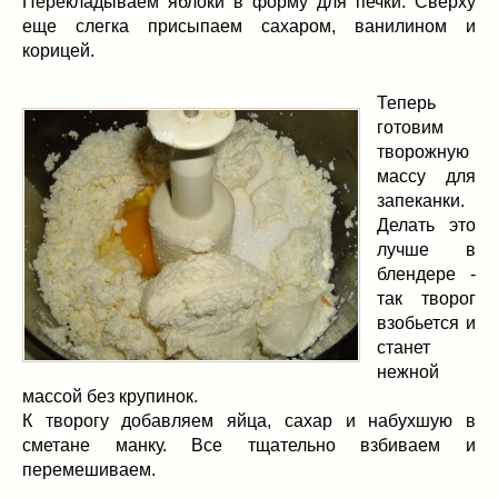
Перекладываем яблоки в форму для печки. Сверху
еще слегка присыпаем сахаром, ванилином и
корицей.
Теперь
готовим
творожную
массу для
запеканки.
Делать это
лучше в
блендере -
так творог
взобьется и
станет
нежной
массой без крупинок.
К творогу добавляем яйца, сахар и набухшую в
сметане манку. Все тщательно взбиваем и
перемешиваем.