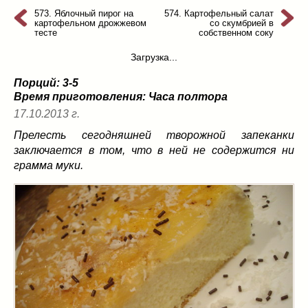
из слоеного теста
(8)
573. Яблочный пирог на
574. Картофельный салат
картофельном дрожжевом
со скумбрией в
на пикник
(13)
тесте
собственном соку
ни то, ни се
(3)
Загрузка...
рецепты для пароварки
(5)
Порций: 3-5
салаты
(198)
Время приготовления:
Часа полтора
сладкие блюда
(9)
17.10.2013 г.
супы
(99)
Прелесть сегодняшней творожной запеканки
борщ
(5)
заключается в том, что в ней не содержится ни
молочные
(4)
грамма муки.
свекольник
(2)
солянка
(4)
суп с фрикадельками
(8)
суп-пюре
(10)
холодные супы
(22)
тушеное
(42)
Вкусные враги фигуры…
(44)
десерты
(2)